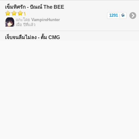
เข็มทิศรัก - ปัณณ์ The BEE
1291
|
แกะโดย
VampireHunter
เมื่อ ปีที่แล้ว
เจ็บจนลืมไม่ลง - ตั้ม CMG
1284
|
แกะโดย
VampireHunter
เมื่อ ปีที่แล้ว
รักแล้วยังไง - จ๋า The Bee
1257
|
แกะโดย
VampireHunter
เมื่อ ปีที่แล้ว
เปล่งแสงความฝัน (Off Vacal) - เจน
1200
|
แกะโดย
VampireHunter
เมื่อ ปีที่แล้ว
เปล่งแสงความฝัน EP 1 - เจน
1081
|