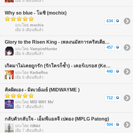
เมื่อ 5 เดือนที่แล้ว
Why so blue - โมชิ (mochix)
634
|
แกะโดย
mochix
เมื่อ 6 เดือนที่แล้ว
Glory to the Risen King - เพลงนมัสการคริสเตียน (Worship Song)
457
|
แกะโดย
VampireHunter
เมื่อ 6 เดือนที่แล้ว
เกิดมาไม่เคยถูกรัก (รักใครก็ช้ำ) - เคอร์เบรอส (KerBeRos)
440
|
แกะโดย
KerbeRos
เมื่อ 6 เดือนที่แล้ว
คิดผิดเอง - มิดเวย์เมย์ (MIDWAYME )
712
|
แกะโดย
MID WAY Me'
เมื่อ 7 เดือนที่แล้ว
กลับตัวกลับใจ - เอ็มพีแอลจี เปตอง (MPLG Patong)
504
|
แกะโดย
เปตอง
เมื่อ 7 เดือนที่แล้ว