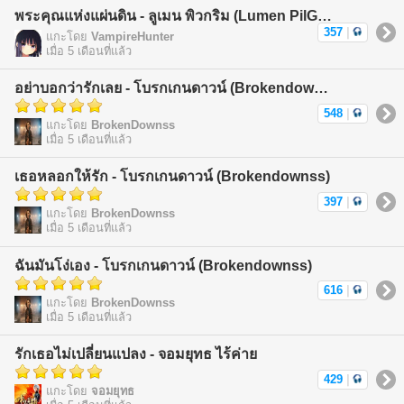
พระคุณแห่งแผ่นดิน - ลูเมน พิวกริม (Lumen PilGrim )
357
|
แกะโดย
VampireHunter
เมื่อ 5 เดือนที่แล้ว
อย่าบอกว่ารักเลย - โบรกเกนดาวน์ (Brokendownss)
548
|
แกะโดย
BrokenDownss
เมื่อ 5 เดือนที่แล้ว
เธอหลอกให้รัก - โบรกเกนดาวน์ (Brokendownss)
397
|
แกะโดย
BrokenDownss
เมื่อ 5 เดือนที่แล้ว
ฉันมันโง่เอง - โบรกเกนดาวน์ (Brokendownss)
616
|
แกะโดย
BrokenDownss
เมื่อ 5 เดือนที่แล้ว
รักเธอไม่เปลี่ยนแปลง - จอมยุทธ ไร้ค่าย
429
|
แกะโดย
จอมยุทธ