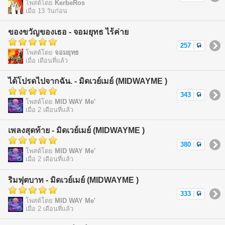
โพสต์โดย
KerbeRos
เมื่อ 13 วันก่อน
ของขวัญของเธอ - จอมยุทธ ไร้ค่าย
257
|
โพสต์โดย
จอมยุทธ
เมื่อ เดือนที่แล้ว
ได้โปรดไปจากฉัน. - มิดเวย์เมย์ (MIDWAYME )
343
|
โพสต์โดย
MID WAY Me'
เมื่อ 2 เดือนที่แล้ว
เพลงสุดท้าย - มิดเวย์เมย์ (MIDWAYME )
380
|
โพสต์โดย
MID WAY Me'
เมื่อ 2 เดือนที่แล้ว
ริมฟุตบาท - มิดเวย์เมย์ (MIDWAYME )
333
|
โพสต์โดย
MID WAY Me'
เมื่อ 2 เดือนที่แล้ว