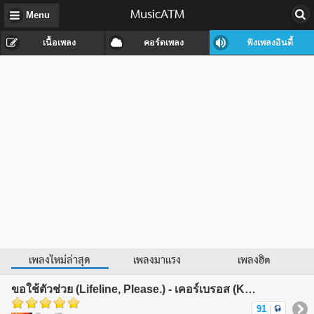
MusicATM
Menu
เนื้อเพลง
คอร์ดเพลง
ฟังเพลงอินดี้
เพลงใหม่ล่าสุด
เพลงมาแรง
เพลงฮิต
ขอใช้ตัวช่วย (Lifeline, Please.) - เคอร์เบรอส (KerBeRos)
91
|