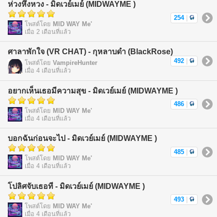
ห่วงหึงหวง - มิดเวย์เมย์ (MIDWAYME )
254
|
โพสต์โดย
MID WAY Me'
เมื่อ 2 เดือนที่แล้ว
ศาลาพักใจ (VR CHAT) - กุหลาบดำ (BlackRose)
492
|
โพสต์โดย
VampireHunter
เมื่อ 4 เดือนที่แล้ว
อยากเห็นเธอมีความสุข - มิดเวย์เมย์ (MIDWAYME )
486
|
โพสต์โดย
MID WAY Me'
เมื่อ 4 เดือนที่แล้ว
บอกฉันก่อนจะไป - มิดเวย์เมย์ (MIDWAYME )
485
|
โพสต์โดย
MID WAY Me'
เมื่อ 4 เดือนที่แล้ว
โปลิศจับเธอที - มิดเวย์เมย์ (MIDWAYME )
493
|
โพสต์โดย
MID WAY Me'
เมื่อ 4 เดือนที่แล้ว