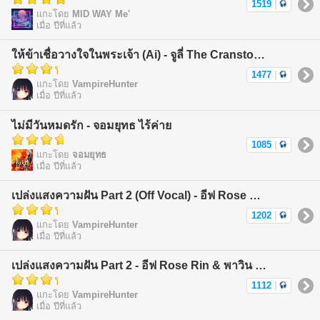
1519
|
แกะโดย
MID WAY Me'
เมื่อ ปีที่แล้ว
ให้ข้าเชื่อวางใจในพระเจ้า (Ai) - จูลี่ The Cranston (Julie The Cranston)
1477
|
แกะโดย
VampireHunter
เมื่อ ปีที่แล้ว
ไม่มีวันหมดรัก - จอมยุทธ ไร้ค่าย
1085
|
แกะโดย
จอมยุทธ
เมื่อ ปีที่แล้ว
เปล่งแสงความฝัน Part 2 (Off Vocal) - อีฟ Rose Rin & พาวิน รัตนะเศวตกุล
1202
|
แกะโดย
VampireHunter
เมื่อ ปีที่แล้ว
เปล่งแสงความฝัน Part 2 - อีฟ Rose Rin & พาวิน รัตนะเศวตกุล
1112
|
แกะโดย
VampireHunter
เมื่อ ปีที่แล้ว