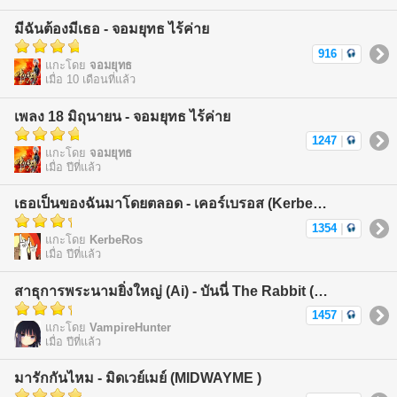
มีฉันต้องมีเธอ - จอมยุทธ ไร้ค่าย
916
|
แกะโดย
จอมยุทธ
เมื่อ 10 เดือนที่แล้ว
เพลง 18 มิถุนายน - จอมยุทธ ไร้ค่าย
1247
|
แกะโดย
จอมยุทธ
เมื่อ ปีที่แล้ว
เธอเป็นของฉันมาโดยตลอด - เคอร์เบรอส (KerbeRos)
1354
|
แกะโดย
KerbeRos
เมื่อ ปีที่แล้ว
สาธุการพระนามยิ่งใหญ่ (Ai) - บันนี่ The Rabbit (Bunny The Rabbit)
1457
|
แกะโดย
VampireHunter
เมื่อ ปีที่แล้ว
มารักกันไหม - มิดเวย์เมย์ (MIDWAYME )