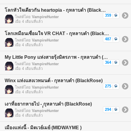
โลกหัวใจเดียวกัน heartopia - กุหลาบดำ (BlackRose)
359
|
โพสต์โดย
VampireHunter
เมื่อ 4 เดือนที่แล้ว
โลกเหมือนเชื่อมใจ VR CHAT - กุหลาบดำ (BlackRose)
487
|
โพสต์โดย
VampireHunter
เมื่อ 4 เดือนที่แล้ว
My Little Pony แห่งสายรุ้งมิตรภาพ - กุหลาบดำ (BlackRose)
364
|
โพสต์โดย
VampireHunter
เมื่อ 4 เดือนที่แล้ว
Winx แห่งแสงเวทมนต์ - กุหลาบดำ (BlackRose)
275
|
โพสต์โดย
VampireHunter
เมื่อ 4 เดือนที่แล้ว
เงาที่อยากหายไป - ฺฺฺกุหลาบดำ (BlackRose)
294
|
โพสต์โดย
VampireHunter
เมื่อ 4 เดือนที่แล้ว
เมืองแห่งนี้ - มิดเวย์เมย์ (MIDWAYME )