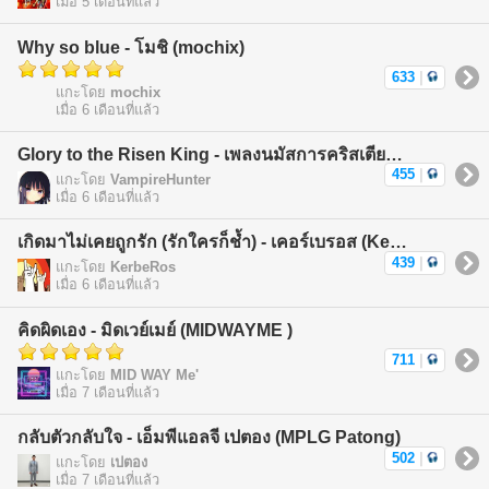
เมื่อ 5 เดือนที่แล้ว
Why so blue - โมชิ (mochix)
633
|
แกะโดย
mochix
เมื่อ 6 เดือนที่แล้ว
Glory to the Risen King - เพลงนมัสการคริสเตียน (Worship Song)
455
|
แกะโดย
VampireHunter
เมื่อ 6 เดือนที่แล้ว
เกิดมาไม่เคยถูกรัก (รักใครก็ช้ำ) - เคอร์เบรอส (KerBeRos)
439
|
แกะโดย
KerbeRos
เมื่อ 6 เดือนที่แล้ว
คิดผิดเอง - มิดเวย์เมย์ (MIDWAYME )
711
|
แกะโดย
MID WAY Me'
เมื่อ 7 เดือนที่แล้ว
กลับตัวกลับใจ - เอ็มพีแอลจี เปตอง (MPLG Patong)
502
|
แกะโดย
เปตอง
เมื่อ 7 เดือนที่แล้ว