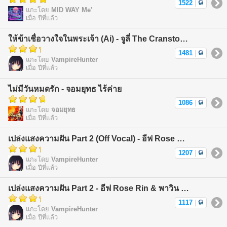
1522
|
แกะโดย
MID WAY Me'
เมื่อ ปีที่แล้ว
ให้ข้าเชื่อวางใจในพระเจ้า (Ai) - จูลี่ The Cranston (Julie The Cranston)
1481
|
แกะโดย
VampireHunter
เมื่อ ปีที่แล้ว
ไม่มีวันหมดรัก - จอมยุทธ ไร้ค่าย
1086
|
แกะโดย
จอมยุทธ
เมื่อ ปีที่แล้ว
เปล่งแสงความฝัน Part 2 (Off Vocal) - อีฟ Rose Rin & พาวิน รัตนะเศวตกุล
1207
|
แกะโดย
VampireHunter
เมื่อ ปีที่แล้ว
เปล่งแสงความฝัน Part 2 - อีฟ Rose Rin & พาวิน รัตนะเศวตกุล
1117
|
แกะโดย
VampireHunter
เมื่อ ปีที่แล้ว