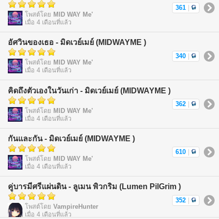
361
|
โพสต์โดย
MID WAY Me'
เมื่อ 4 เดือนที่แล้ว
อัศวินของเธอ - มิดเวย์เมย์ (MIDWAYME )
340
|
โพสต์โดย
MID WAY Me'
เมื่อ 4 เดือนที่แล้ว
คิดถึงตัวเองในวันเก่า - มิดเวย์เมย์ (MIDWAYME )
362
|
โพสต์โดย
MID WAY Me'
เมื่อ 4 เดือนที่แล้ว
กันและกัน - มิดเวย์เมย์ (MIDWAYME )
610
|
โพสต์โดย
MID WAY Me'
เมื่อ 4 เดือนที่แล้ว
คู่บารมีศรีแผ่นดิน - ลูเมน พิวกริม (Lumen PilGrim )
352
|
โพสต์โดย
VampireHunter
เมื่อ 4 เดือนที่แล้ว