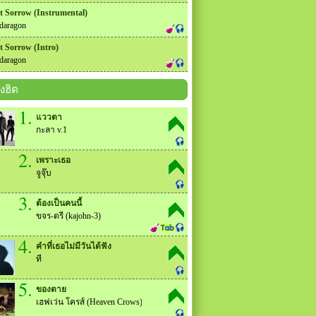
t Sorrow (Instrumental)
daragon
t Sorrow (Intro)
daragon
งฮิต
1.
แววตา
กะลา v.1
2.
เพราะเธอ
จูจุ๊บ
3.
ต้องเป็นคนนี้
ขจร-ตรี (kajohn-3)
4.
คำที่เธอไม่มีวันได้ฟัง
ที
5.
ของตาย
เฮฟเว่น โครส์ (Heaven Crows)