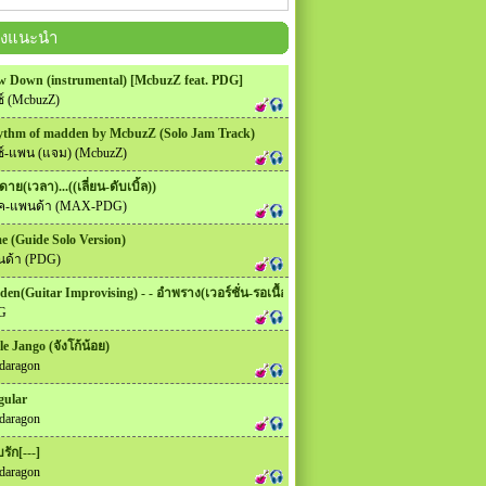
ลงแนะนำ
w Down (instrumental) [McbuzZ feat. PDG]
ซ์ (McbuzZ)
thm of madden by McbuzZ (Solo Jam Track)
ซ์-แพน (แจม) (McbuzZ)
ดาย(เวลา)...((เลี่ยน-ดับเบิ้ล))
็ค-แพนด้า (MAX-PDG)
e (Guide Solo Version)
ด้า (PDG)
den(Guitar Improvising) - - อำพราง(เวอร์ชั่น-รอเนื้อร้อง อิอิ)
G
tle Jango (จังโก้น้อย)
daragon
gular
daragon
รัก[---]
daragon