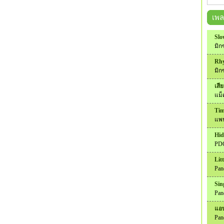
เพ
Slo
มิก
Rhy
มิก
เสีย
แม
Tim
แพน
Hid
PD
Lit
Pan
Sin
Pan
แอบ
Pan