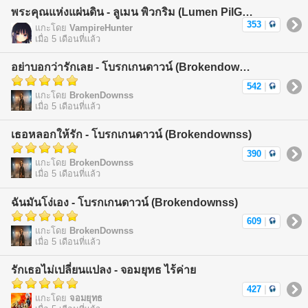
พระคุณแห่งแผ่นดิน - ลูเมน พิวกริม (Lumen PilGrim )
353
|
แกะโดย
VampireHunter
เมื่อ 5 เดือนที่แล้ว
อย่าบอกว่ารักเลย - โบรกเกนดาวน์ (Brokendownss)
542
|
แกะโดย
BrokenDownss
เมื่อ 5 เดือนที่แล้ว
เธอหลอกให้รัก - โบรกเกนดาวน์ (Brokendownss)
390
|
แกะโดย
BrokenDownss
เมื่อ 5 เดือนที่แล้ว
ฉันมันโง่เอง - โบรกเกนดาวน์ (Brokendownss)
609
|
แกะโดย
BrokenDownss
เมื่อ 5 เดือนที่แล้ว
รักเธอไม่เปลี่ยนแปลง - จอมยุทธ ไร้ค่าย
427
|
แกะโดย
จอมยุทธ