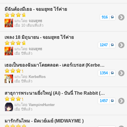
มีฉันต้องมีเธอ - จอมยุทธ ไร้ค่าย
916
|
แกะโดย
จอมยุทธ
เมื่อ 10 เดือนที่แล้ว
เพลง 18 มิถุนายน - จอมยุทธ ไร้ค่าย
1247
|
แกะโดย
จอมยุทธ
เมื่อ ปีที่แล้ว
เธอเป็นของฉันมาโดยตลอด - เคอร์เบรอส (KerbeRos)
1354
|
แกะโดย
KerbeRos
เมื่อ ปีที่แล้ว
สาธุการพระนามยิ่งใหญ่ (Ai) - บันนี่ The Rabbit (Bunny The Rabbit)
1457
|
แกะโดย
VampireHunter
เมื่อ ปีที่แล้ว
มารักกันไหม - มิดเวย์เมย์ (MIDWAYME )