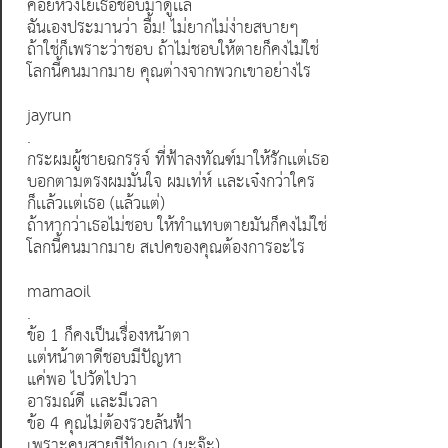
คอยห่วงใยเธอชอบมาดูเเล
ฉันเองประมานว่า อื้ม! ไม่ยากไม่ง่ายสบายๆ
ถ้าใช่ก็เพราะว่าชอบ ถ้าไม่ชอบให้ตายก็คงไม่ใช่
โลกนี้คนมากมาย คุณต่างจากพวกเขาอย่างไร
jayrun
.
กระผมผู้ชายฉกรรจ์ ที่ฟ้าลงทัณฑ์มาให้รักเเต่เธอ
บอกตามตรงผมมั่นใจ ผมเท่ห์ เเละเจ๋งกว่าใคร
ก็เเล้วเเต่เธอ (แล้วแต่)
ถ้าหากว่าเธอไม่ชอบ ให้ทำแทบตายมันก็คงไม่ใช่
โลกนี้คนมากมาย สเปคของคุณต้องการอะไร
mamaoil
.
ข้อ 1 ก็คงเป็นเรื่องหน้าตา
เเต่หน้าตาดีชอบมีปัญหา
แค่พอ ไปวัดไปวา
อารมณ์ดี เเละมีเวลา
ข้อ 4 คุณไม่ต้องรวยล้นฟ้า
เพราะคนสวยมีปัญญา (นะจ๊ะ)