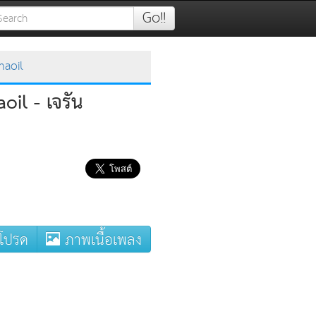
Go!!
maoil
oil - เจรัน
โปรด
ภาพเนื้อเพลง