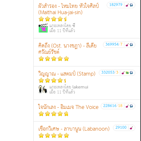
182979
|
ผัวสำรอง - ไหมไทย หัวใจศิลป์
(Maithai Hua-jai-sin)
ซี
แกะเพลงโดย
เมื่อ 11 ปีที่แล้ว
369954
/
7
|
คิดถึง (Ost. นางชฎา) - ลีเดีย
ศรัณย์รัชต์
332053
/
3
|
วิญญาณ - แสตมป์ (Stamp)
lakemui
แกะเพลงโดย
เมื่อ 11 ปีที่แล้ว
228616
/
18
|
ใจนักเลง - อิมเมจ The Voice
29100
|
เชือกวิเศษ - ลาบานูน (Labanoon)