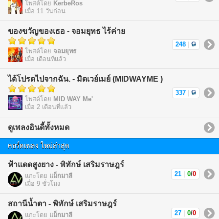
โพสต์โดย
KerbeRos
เมื่อ 11 วันก่อน
ของขวัญของเธอ - จอมยุทธ ไร้ค่าย
248
|
โพสต์โดย
จอมยุทธ
เมื่อ เดือนที่แล้ว
ได้โปรดไปจากฉัน. - มิดเวย์เมย์ (MIDWAYME )
337
|
โพสต์โดย
MID WAY Me'
เมื่อ 2 เดือนที่แล้ว
ดูเพลงอินดี้ทั้งหมด
คอร์ดเพลง ใหม่ล่าสุด
ฟ้าแดดสูงยาง - พิทักษ์ เสริมราษฎร์
21
|
0
/
0
แกะโดย
แม็กมาลี
เมื่อ 9 ชั่วโมง
สถานีน้ำตา - พิทักษ์ เสริมราษฎร์
27
|
0
/
0
แกะโดย
แม็กมาลี