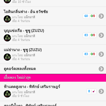
เมื่อ 10 ชั่วโมง
ไอดินกลิ่นฟาง - อ้น ธวัชชัย
60
|
0
/
0
แกะโดย
แม็กมาลี
เมื่อ 4 วันก่อน
บุญแข่งเรือ - ชูชู (ZUZU)
83
|
0
/
0
แกะโดย
แม็กมาลี
เมื่อ 4 วันก่อน
แม่ย่านาง - ชูชู (ZUZU)
83
|
0
/
0
แกะโดย
แม็กมาลี
เมื่อ 4 วันก่อน
ดูคอร์ดเพลงทั้งหมด
เนื้อเพลง ใหม่ล่าสุด
ฟ้าแดดสูงยาง - พิทักษ์ เสริมราษฎร์
8
|
แกะโดย
แม็กมาลี
เมื่อ 9 ชั่วโมง
สถานีน้ำตา - พิทักษ์ เสริมราษฎร์