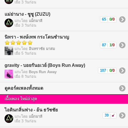
เมื่อ 3 วันก่อน
แม่ย่านาง - ชูชู (ZUZU)
65
|
0
/
0
แกะโดย
แม็กมาลี
เมื่อ 3 วันก่อน
นิทรา - พงษ์เทพ กระโดนชำนาญ
87
|
1
/
0
แกะโดย
อินทราชัย มาสม
เมื่อ 5 วันก่อน
gravity - บอยรันอเวย์ (Boys Run Away)
107
|
0
/
0
แกะโดย
Boys Run Away
เมื่อ 8 วันก่อน
ดูคอร์ดเพลงทั้งหมด
เนื้อเพลง ใหม่ล่าสุด
ไอดินกลิ่นฟาง - อ้น ธวัชชัย
39
|
แกะโดย
แม็กมาลี
เมื่อ 3 วันก่อน