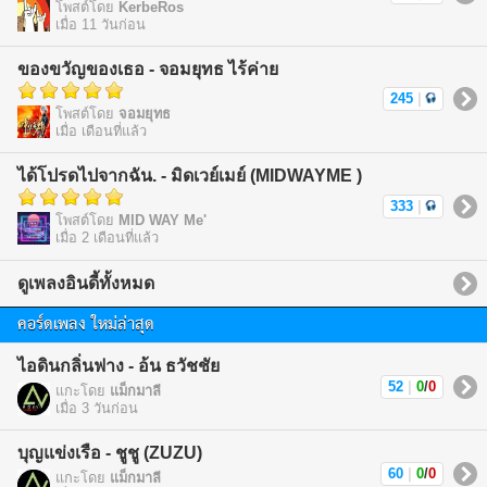
โพสต์โดย
KerbeRos
เมื่อ 11 วันก่อน
ของขวัญของเธอ - จอมยุทธ ไร้ค่าย
245
|
โพสต์โดย
จอมยุทธ
เมื่อ เดือนที่แล้ว
ได้โปรดไปจากฉัน. - มิดเวย์เมย์ (MIDWAYME )
333
|
โพสต์โดย
MID WAY Me'
เมื่อ 2 เดือนที่แล้ว
ดูเพลงอินดี้ทั้งหมด
คอร์ดเพลง ใหม่ล่าสุด
ไอดินกลิ่นฟาง - อ้น ธวัชชัย
52
|
0
/
0
แกะโดย
แม็กมาลี
เมื่อ 3 วันก่อน
บุญแข่งเรือ - ชูชู (ZUZU)
60
|
0
/
0
แกะโดย
แม็กมาลี