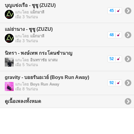
บุญแข่งเรือ - ชูชู (ZUZU)
45
|
แกะโดย
แม็กมาลี
เมื่อ 3 วันก่อน
แม่ย่านาง - ชูชู (ZUZU)
48
|
แกะโดย
แม็กมาลี
เมื่อ 3 วันก่อน
นิทรา - พงษ์เทพ กระโดนชำนาญ
52
|
แกะโดย
อินทราชัย มาสม
เมื่อ 5 วันก่อน
gravity - บอยรันอเวย์ (Boys Run Away)
92
|
แกะโดย
Boys Run Away
เมื่อ 8 วันก่อน
ดูเนื้อเพลงทั้งหมด