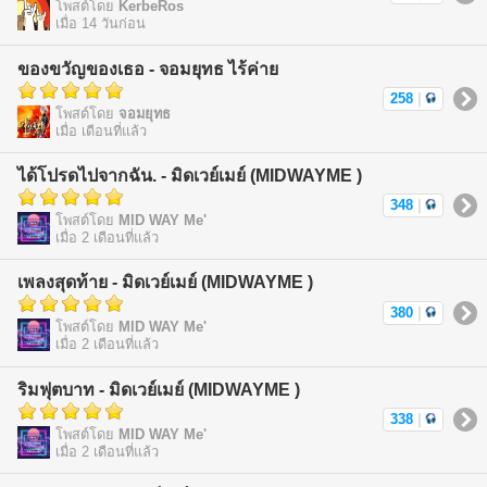
โพสต์โดย
KerbeRos
เมื่อ 14 วันก่อน
ของขวัญของเธอ - จอมยุทธ ไร้ค่าย
258
|
โพสต์โดย
จอมยุทธ
เมื่อ เดือนที่แล้ว
ได้โปรดไปจากฉัน. - มิดเวย์เมย์ (MIDWAYME )
348
|
โพสต์โดย
MID WAY Me'
เมื่อ 2 เดือนที่แล้ว
เพลงสุดท้าย - มิดเวย์เมย์ (MIDWAYME )
380
|
โพสต์โดย
MID WAY Me'
เมื่อ 2 เดือนที่แล้ว
ริมฟุตบาท - มิดเวย์เมย์ (MIDWAYME )
338
|
โพสต์โดย
MID WAY Me'
เมื่อ 2 เดือนที่แล้ว