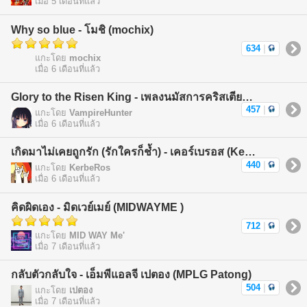
เมื่อ 5 เดือนที่แล้ว
Why so blue - โมชิ (mochix)
634
|
แกะโดย
mochix
เมื่อ 6 เดือนที่แล้ว
Glory to the Risen King - เพลงนมัสการคริสเตียน (Worship Song)
457
|
แกะโดย
VampireHunter
เมื่อ 6 เดือนที่แล้ว
เกิดมาไม่เคยถูกรัก (รักใครก็ช้ำ) - เคอร์เบรอส (KerBeRos)
440
|
แกะโดย
KerbeRos
เมื่อ 6 เดือนที่แล้ว
คิดผิดเอง - มิดเวย์เมย์ (MIDWAYME )
712
|
แกะโดย
MID WAY Me'
เมื่อ 7 เดือนที่แล้ว
กลับตัวกลับใจ - เอ็มพีแอลจี เปตอง (MPLG Patong)
504
|
แกะโดย
เปตอง
เมื่อ 7 เดือนที่แล้ว