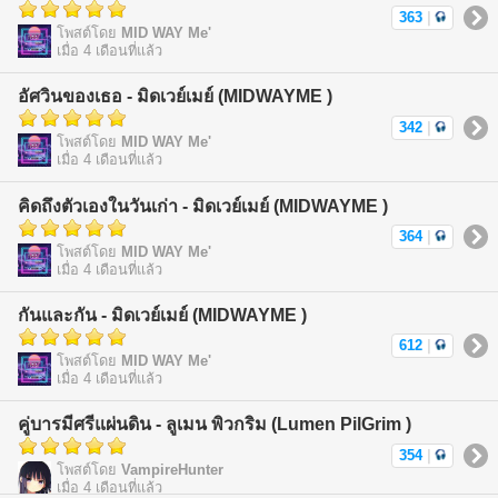
363
|
โพสต์โดย
MID WAY Me'
เมื่อ 4 เดือนที่แล้ว
อัศวินของเธอ - มิดเวย์เมย์ (MIDWAYME )
342
|
โพสต์โดย
MID WAY Me'
เมื่อ 4 เดือนที่แล้ว
คิดถึงตัวเองในวันเก่า - มิดเวย์เมย์ (MIDWAYME )
364
|
โพสต์โดย
MID WAY Me'
เมื่อ 4 เดือนที่แล้ว
กันและกัน - มิดเวย์เมย์ (MIDWAYME )
612
|
โพสต์โดย
MID WAY Me'
เมื่อ 4 เดือนที่แล้ว
คู่บารมีศรีแผ่นดิน - ลูเมน พิวกริม (Lumen PilGrim )
354
|
โพสต์โดย
VampireHunter
เมื่อ 4 เดือนที่แล้ว