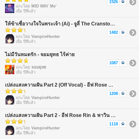
1526
|
แกะโดย
MID WAY Me'
เมื่อ ปีที่แล้ว
ให้ข้าเชื่อวางใจในพระเจ้า (Ai) - จูลี่ The Cranston (Julie The Cranston)
1482
|
แกะโดย
VampireHunter
เมื่อ ปีที่แล้ว
ไม่มีวันหมดรัก - จอมยุทธ ไร้ค่าย
1087
|
แกะโดย
จอมยุทธ
เมื่อ ปีที่แล้ว
เปล่งแสงความฝัน Part 2 (Off Vocal) - อีฟ Rose Rin & พาวิน รัตนะเศวตกุล
1208
|
แกะโดย
VampireHunter
เมื่อ ปีที่แล้ว
เปล่งแสงความฝัน Part 2 - อีฟ Rose Rin & พาวิน รัตนะเศวตกุล
1118
|
แกะโดย
VampireHunter
เมื่อ ปีที่แล้ว