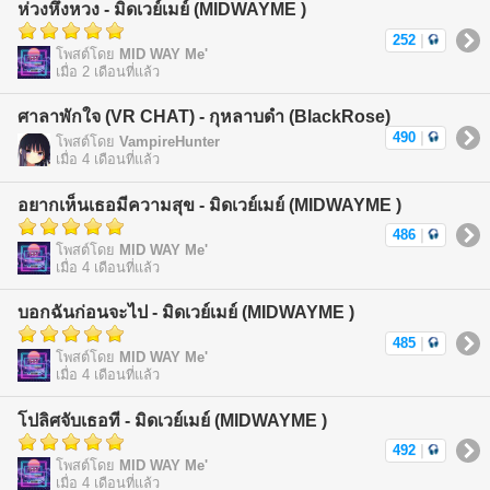
ห่วงหึงหวง - มิดเวย์เมย์ (MIDWAYME )
252
|
โพสต์โดย
MID WAY Me'
เมื่อ 2 เดือนที่แล้ว
ศาลาพักใจ (VR CHAT) - กุหลาบดำ (BlackRose)
490
|
โพสต์โดย
VampireHunter
เมื่อ 4 เดือนที่แล้ว
อยากเห็นเธอมีความสุข - มิดเวย์เมย์ (MIDWAYME )
486
|
โพสต์โดย
MID WAY Me'
เมื่อ 4 เดือนที่แล้ว
บอกฉันก่อนจะไป - มิดเวย์เมย์ (MIDWAYME )
485
|
โพสต์โดย
MID WAY Me'
เมื่อ 4 เดือนที่แล้ว
โปลิศจับเธอที - มิดเวย์เมย์ (MIDWAYME )
492
|
โพสต์โดย
MID WAY Me'
เมื่อ 4 เดือนที่แล้ว