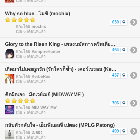
เมื่อ 5 เดือนที่แล้ว
Why so blue - โมชิ (mochix)
630
|
แกะโดย
mochix
เมื่อ 6 เดือนที่แล้ว
Glory to the Risen King - เพลงนมัสการคริสเตียน (Worship Song)
454
|
แกะโดย
VampireHunter
เมื่อ 6 เดือนที่แล้ว
เกิดมาไม่เคยถูกรัก (รักใครก็ช้ำ) - เคอร์เบรอส (KerBeRos)
437
|
แกะโดย
KerbeRos
เมื่อ 6 เดือนที่แล้ว
คิดผิดเอง - มิดเวย์เมย์ (MIDWAYME )
706
|
แกะโดย
MID WAY Me'
เมื่อ 7 เดือนที่แล้ว
กลับตัวกลับใจ - เอ็มพีแอลจี เปตอง (MPLG Patong)
499
|
แกะโดย
เปตอง
เมื่อ 7 เดือนที่แล้ว