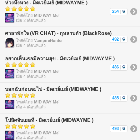
ห่วงหึงหวง - มิดเวย์เมย์ (MIDWAYME )
254
|
โพสต์โดย
MID WAY Me'
เมื่อ 2 เดือนที่แล้ว
ศาลาพักใจ (VR CHAT) - กุหลาบดำ (BlackRose)
492
|
โพสต์โดย
VampireHunter
เมื่อ 4 เดือนที่แล้ว
อยากเห็นเธอมีความสุข - มิดเวย์เมย์ (MIDWAYME )
486
|
โพสต์โดย
MID WAY Me'
เมื่อ 4 เดือนที่แล้ว
บอกฉันก่อนจะไป - มิดเวย์เมย์ (MIDWAYME )
485
|
โพสต์โดย
MID WAY Me'
เมื่อ 4 เดือนที่แล้ว
โปลิศจับเธอที - มิดเวย์เมย์ (MIDWAYME )
493
|
โพสต์โดย
MID WAY Me'
เมื่อ 4 เดือนที่แล้ว