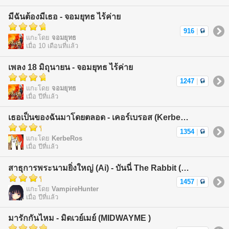
มีฉันต้องมีเธอ - จอมยุทธ ไร้ค่าย
916
|
แกะโดย
จอมยุทธ
เมื่อ 10 เดือนที่แล้ว
เพลง 18 มิถุนายน - จอมยุทธ ไร้ค่าย
1247
|
แกะโดย
จอมยุทธ
เมื่อ ปีที่แล้ว
เธอเป็นของฉันมาโดยตลอด - เคอร์เบรอส (KerbeRos)
1354
|
แกะโดย
KerbeRos
เมื่อ ปีที่แล้ว
สาธุการพระนามยิ่งใหญ่ (Ai) - บันนี่ The Rabbit (Bunny The Rabbit)
1457
|
แกะโดย
VampireHunter
เมื่อ ปีที่แล้ว
มารักกันไหม - มิดเวย์เมย์ (MIDWAYME )