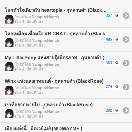
โลกหัวใจเดียวกัน heartopia - กุหลาบดำ (BlackRose)
357
|
โพสต์โดย
VampireHunter
เมื่อ 4 เดือนที่แล้ว
โลกเหมือนเชื่อมใจ VR CHAT - กุหลาบดำ (BlackRose)
485
|
โพสต์โดย
VampireHunter
เมื่อ 4 เดือนที่แล้ว
My Little Pony แห่งสายรุ้งมิตรภาพ - กุหลาบดำ (BlackRose)
363
|
โพสต์โดย
VampireHunter
เมื่อ 4 เดือนที่แล้ว
Winx แห่งแสงเวทมนต์ - กุหลาบดำ (BlackRose)
274
|
โพสต์โดย
VampireHunter
เมื่อ 4 เดือนที่แล้ว
เงาที่อยากหายไป - ฺฺฺกุหลาบดำ (BlackRose)
292
|
โพสต์โดย
VampireHunter
เมื่อ 4 เดือนที่แล้ว
เมืองแห่งนี้ - มิดเวย์เมย์ (MIDWAYME )