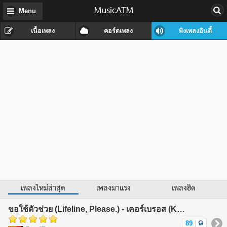
MusicATM
Menu
เนื้อเพลง
คอร์ดเพลง
ฟังเพลงอินดี้
เพลงใหม่ล่าสุด
เพลงมาแรง
เพลงฮิต
ขอใช้ตัวช่วย (Lifeline, Please.) - เคอร์เบรอส (KerBeRos)
89
|