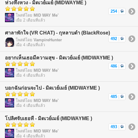
ห่วงหึงหวง - มิดเวย์เมย์ (MIDWAYME )
254
|
โพสต์โดย
MID WAY Me'
เมื่อ 2 เดือนที่แล้ว
ศาลาพักใจ (VR CHAT) - กุหลาบดำ (BlackRose)
492
|
โพสต์โดย
VampireHunter
เมื่อ 4 เดือนที่แล้ว
อยากเห็นเธอมีความสุข - มิดเวย์เมย์ (MIDWAYME )
486
|
โพสต์โดย
MID WAY Me'
เมื่อ 4 เดือนที่แล้ว
บอกฉันก่อนจะไป - มิดเวย์เมย์ (MIDWAYME )
485
|
โพสต์โดย
MID WAY Me'
เมื่อ 4 เดือนที่แล้ว
โปลิศจับเธอที - มิดเวย์เมย์ (MIDWAYME )
493
|
โพสต์โดย
MID WAY Me'
เมื่อ 4 เดือนที่แล้ว