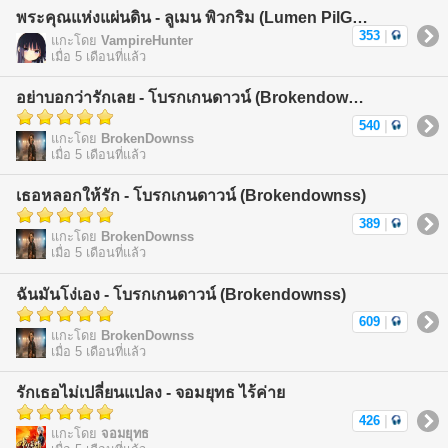
พระคุณแห่งแผ่นดิน - ลูเมน พิวกริม (Lumen PilGrim )
353
|
แกะโดย
VampireHunter
เมื่อ 5 เดือนที่แล้ว
อย่าบอกว่ารักเลย - โบรกเกนดาวน์ (Brokendownss)
540
|
แกะโดย
BrokenDownss
เมื่อ 5 เดือนที่แล้ว
เธอหลอกให้รัก - โบรกเกนดาวน์ (Brokendownss)
389
|
แกะโดย
BrokenDownss
เมื่อ 5 เดือนที่แล้ว
ฉันมันโง่เอง - โบรกเกนดาวน์ (Brokendownss)
609
|
แกะโดย
BrokenDownss
เมื่อ 5 เดือนที่แล้ว
รักเธอไม่เปลี่ยนแปลง - จอมยุทธ ไร้ค่าย
426
|
แกะโดย
จอมยุทธ