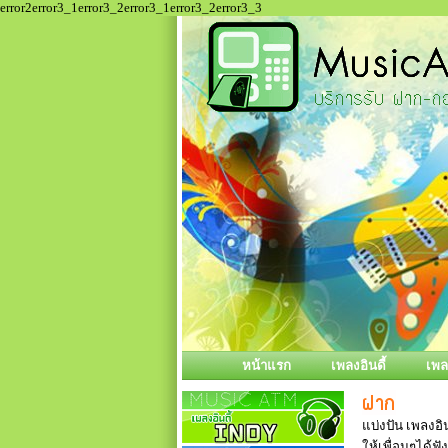
error2error3_1error3_2error3_1error3_2error3_3
หน้าแรก
เพลงอินดี้
เพ
แบ่งปัน เพลงอิน
ให้เพื่อนๆได้ฟั