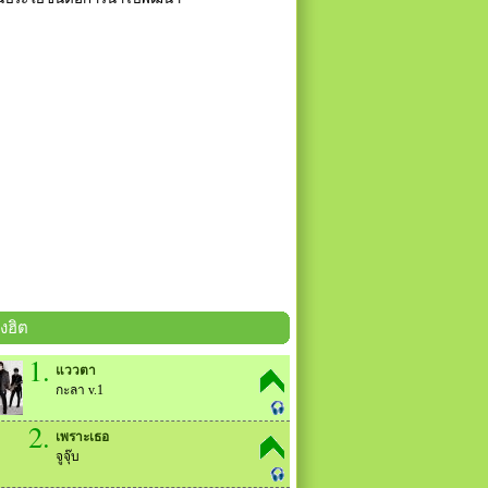
งฮิต
1.
แววตา
กะลา v.1
2.
เพราะเธอ
จูจุ๊บ