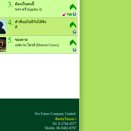
3.
ต้องเป็นคนนี้
ขจร-ตรี (kajohn-3)
4.
คำที่เธอไม่มีวันได้ฟัง
ที
5.
ของตาย
เฮฟเว่น โครส์ (Heaven Crows)
Net Future Company Limited.
ติดต่อโฆษณา
Tel. 0-2744-4577
Mobile. 08-9482-8787