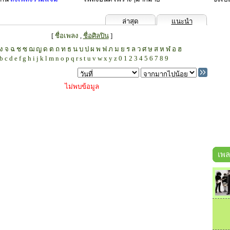
ล่าสุด
แนะนำ
[
ชื่อเพลง
,
ชื่อศิลปิน
]
ง
จ
ฉ
ช
ซ
ฌ
ญ
ด
ต
ถ
ท
ธ
น
บ
ป
ผ
พ
ฟ
ภ
ม
ย
ร
ล
ว
ศ
ษ
ส
ห
ฬ
อ
ฮ
b
c
d
e
f
g
h
i
j
k
l
m
n
o
p
q
r
s
t
u
v
w
x
y
z
0
1
2
3
4
5
6
7
8
9
ไม่พบข้อมูล
เพล