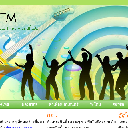
ลงไทย
เพลงสากล
หาเพื่อนเล่นดนตรี
ริงโทน
สมาชิก
ดี้ เพราะๆ ที่คุณสร้างขึ้นมา
ฟังเพลงอินดี้ เพราะๆ จากศิลปินอิสระ พบกับ
แสดงท
งกัน
ส่งเพลงร่วมแจม
เพลงอินดี้ เพราะๆมากมาย
ซึ่งเ