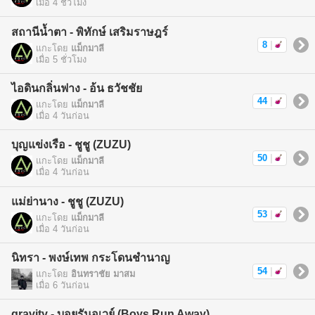
เมื่อ 4 ชั่วโมง
สถานีน้ำตา - พิทักษ์ เสริมราษฎร์
8
|
แกะโดย
แม็กมาลี
เมื่อ 5 ชั่วโมง
ไอดินกลิ่นฟาง - อ้น ธวัชชัย
44
|
แกะโดย
แม็กมาลี
เมื่อ 4 วันก่อน
บุญแข่งเรือ - ชูชู (ZUZU)
50
|
แกะโดย
แม็กมาลี
เมื่อ 4 วันก่อน
แม่ย่านาง - ชูชู (ZUZU)
53
|
แกะโดย
แม็กมาลี
เมื่อ 4 วันก่อน
นิทรา - พงษ์เทพ กระโดนชำนาญ
54
|
แกะโดย
อินทราชัย มาสม
เมื่อ 6 วันก่อน
gravity - บอยรันอเวย์ (Boys Run Away)