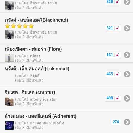
228
|
แกะโดย
อินทราชัย มาสม
เมื่อ 2 เดือนที่แล้ว
ภวังค์ - แบล็คเฮด (ฺิBlackhead)
321
|
แกะโดย
อินทราชัย มาสม
เมื่อ 2 เดือนที่แล้ว
เพียงเปิดตา - ฟลอร่า (Flora)
161
|
แกะโดย
เปตอง
เมื่อ 2 เดือนที่แล้ว
หวังดี - เล็ก สมอลล์ (Lek small)
465
|
แกะโดย
หลุยส์
เมื่อ 2 เดือนที่แล้ว
จิบเธอ - จิบเธอ (chiptur)
498
|
แกะโดย
moolyricsistor
เมื่อ 3 เดือนที่แล้ว
ล้างสมอง - แอดฮีเลนท์ (Adherent)
276
แกะโดย
กระจอกบอก' เจ๋งง' ง
เมื่อ 3 เดือนที่แล้ว