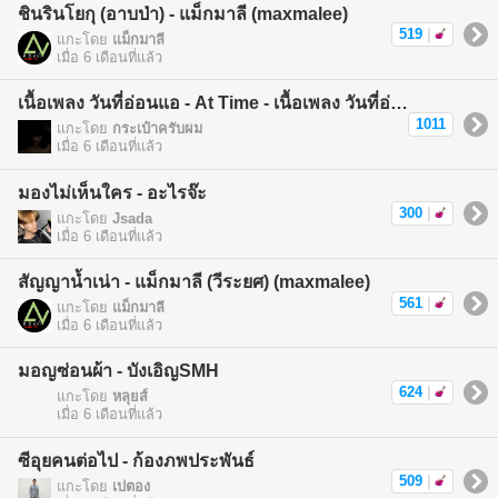
ชินรินโยกุ (อาบป่า) - แม็กมาลี (maxmalee)
519
|
แกะโดย
แม็กมาลี
เมื่อ 6 เดือนที่แล้ว
เนื้อเพลง วันที่อ่อนแอ - At Time - เนื้อเพลง วันที่อ่อนแอ
1011
แกะโดย
กระเป๋าครับผม
เมื่อ 6 เดือนที่แล้ว
มองไม่เห็นใคร - อะไรจ๊ะ
300
|
แกะโดย
Jsada
เมื่อ 6 เดือนที่แล้ว
สัญญาน้ำเน่า - แม็กมาลี (วีระยศ) (maxmalee)
561
|
แกะโดย
แม็กมาลี
เมื่อ 6 เดือนที่แล้ว
มอญซ่อนผ้า - บังเอิญSMH
624
|
แกะโดย
หลุยส์
เมื่อ 6 เดือนที่แล้ว
ซีอุยคนต่อไป - ก้องภพประพันธ์
509
|
แกะโดย
เปตอง