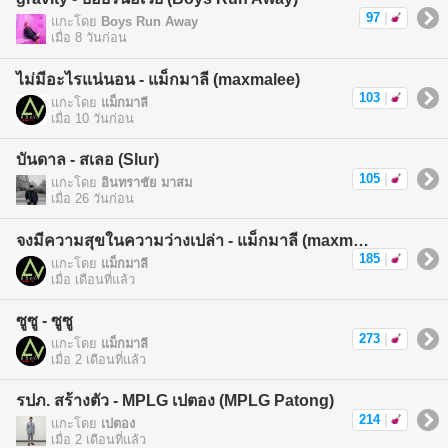
97
|
แกะโดย
Boys Run Away
เมื่อ 8 วันก่อน
ไม่มีอะไรแน่นอน - แม็กมาลี (maxmalee)
103
|
แกะโดย
แม็กมาลี
เมื่อ 10 วันก่อน
บันดาล - สเลอ (Slur)
105
|
แกะโดย
อินทราชัย มาสม
เมื่อ 26 วันก่อน
จงมีความสุขในความว่างเปล่า - แม็กมาลี (maxmalee)
185
|
แกะโดย
แม็กมาลี
เมื่อ เดือนที่แล้ว
ซูซู - ซูซู
273
|
แกะโดย
แม็กมาลี
เมื่อ 2 เดือนที่แล้ว
รปภ. สร้างตัว - MPLG เปตอง (MPLG Patong)
214
|
แกะโดย
เปตอง
เมื่อ 2 เดือนที่แล้ว