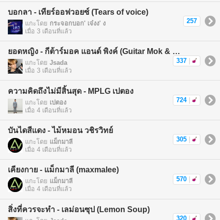
บอกลา - เทียร์ออฟวอยซ์ (Tears of voice)
257
แกะโดย
กระจอกบอก' เจ๋งง' ง
เมื่อ 3 เดือนที่แล้ว
ยอดหญิง - กีต้าร์มอค แอนด์ พิงค์ (Guitar Mok & Pink)
337
|
แกะโดย
Jsada
เมื่อ 3 เดือนที่แล้ว
ความคิดถึงไม่มีสิ้นสุด - MPLG เปตอง
724
|
แกะโดย
เปตอง
เมื่อ 4 เดือนที่แล้ว
บันไดสีแดง - ไม้หมอน วชิรวิทย์
305
|
แกะโดย
แม็กมาลี
เมื่อ 4 เดือนที่แล้ว
เคียงกาย - แม็กมาลี (maxmalee)
570
|
แกะโดย
แม็กมาลี
เมื่อ 4 เดือนที่แล้ว
สิ่งที่ควรจะทำ - เลม่อนซุป (Lemon Soup)
320
|