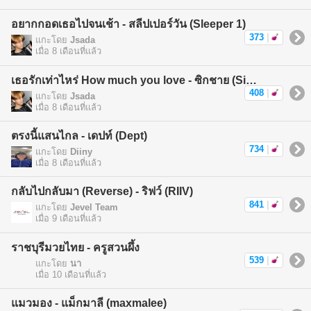
อยากกอดเธอไปจนเช้า - สลีปเปอร์วัน (Sleeper 1)
373
|
แกะโดย
Jsada
เมื่อ 8 เดือนที่แล้ว
เธอรักเท่าไหร่ How much you love - ซิกชาย (Sickchild)
408
|
แกะโดย
Jsada
เมื่อ 8 เดือนที่แล้ว
ตรงนี้แสนไกล - เดปท์ (Dept)
734
|
แกะโดย
Diiny
เมื่อ 8 เดือนที่แล้ว
กลับไปกลับมา (Reverse) - ริฟว์ (RIIV)
841
|
แกะโดย
Jevel Team
เมื่อ 9 เดือนที่แล้ว
ราชบุรีมวยไทย - ครูสวนผึ้ง
539
|
แกะโดย
นา
เมื่อ 10 เดือนที่แล้ว
แมวมอง - แม็กมาลี (maxmalee)