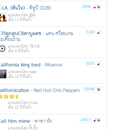
.I.A. (ค้นใจ)
2938
|
- ดีทูบี (D2B)
นู๋เน่
แกะเพลงโดย
เมื่อ 13 ปีที่แล้ว
C70ลูกสูบCBคาบูแดช
3126
|
- แคน ศรีสะเกษ
ะเคียนราม
TK CK
แกะเพลงโดย
เมื่อ 8 ปีที่แล้ว
alifornia king bed
2033
|
- Rihanna
now
แกะเพลงโดย
เมื่อ 10 ปีที่แล้ว
alifornication
31938
|
- Red Hot Chili Peppers
แกะเพลงโดย Duke
เมื่อ 22 ปีที่แล้ว
Call him mine
14513
|
- ทาทา ยัง
แกะเพลงโดย จิ๊บจิ๊บ