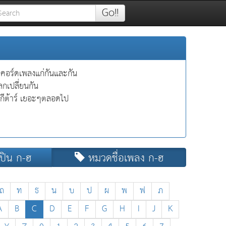
Go!!
ะคอร์ดเพลงแก่กันและกัน
กเปลี่ยนกัน
ดกีต้าร์ เยอะๆตลอดไป
ปิน ก-ฮ
หมวดชื่อเพลง ก-ฮ
ถ
ท
ธ
น
บ
ป
ผ
พ
ฟ
ภ
A
B
C
D
E
F
G
H
I
J
K