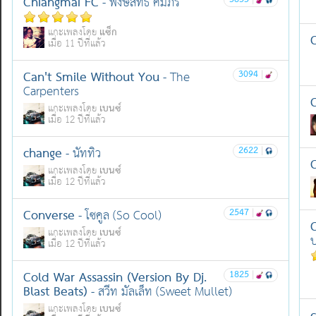
Chiangmai FC
3855
|
- พงษ์สิทธิ์ คัมภร์
แซ็ก
แกะเพลงโดย
เมื่อ 11 ปีที่แล้ว
Can't Smile Without You
3094
|
- The
Carpenters
C
เบนซ์
แกะเพลงโดย
เมื่อ 12 ปีที่แล้ว
change
2622
|
- นัททิว
เบนซ์
แกะเพลงโดย
เมื่อ 12 ปีที่แล้ว
Converse
2547
|
- โซคูล (So Cool)
C
เบนซ์
แกะเพลงโดย
บ
เมื่อ 12 ปีที่แล้ว
Cold War Assassin (Version By Dj.
1825
|
Blast Beats)
- สวีท มัลเล็ท (Sweet Mullet)
เบนซ์
แกะเพลงโดย