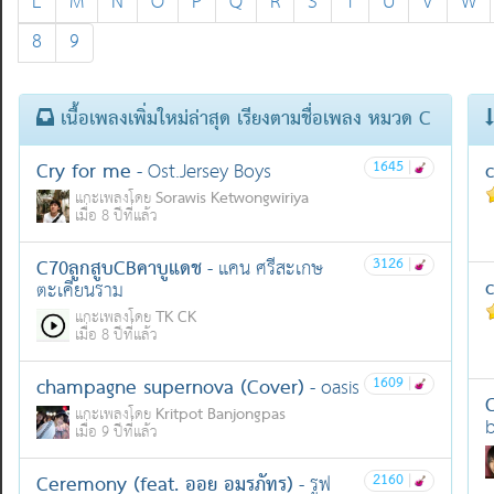
L
M
N
O
P
Q
R
S
T
U
V
W
8
9
เนื้อเพลงเพิ่มใหม่ล่าสุด เรียงตามชื่อเพลง หมวด C
Cry for me
1645
|
c
- Ost.Jersey Boys
Sorawis Ketwongwiriya
แกะเพลงโดย
เมื่อ 8 ปีที่แล้ว
C70ลูกสูบCBคาบูแดช
3126
|
- แคน ศรีสะเกษ
c
ตะเคียนราม
TK CK
แกะเพลงโดย
เมื่อ 8 ปีที่แล้ว
champagne supernova (Cover)
1609
|
- oasis
C
Kritpot Banjongpas
แกะเพลงโดย
b
เมื่อ 9 ปีที่แล้ว
Ceremony (feat. ออย อมรภัทร)
2160
|
- รูฟ