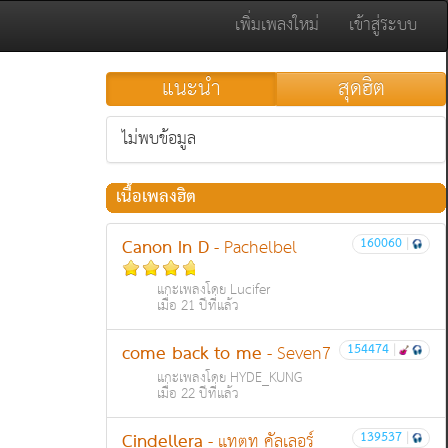
เพิ่มเพลงใหม่
เข้าสู่ระบบ
แนะนำ
สุดฮิต
ไม่พบข้อมูล
เนื้อเพลงฮิต
Canon In D
160060
|
- Pachelbel
แกะเพลงโดย Lucifer
เมื่อ 21 ปีที่แล้ว
come back to me
154474
|
- Seven7
แกะเพลงโดย HYDE_KUNG
เมื่อ 22 ปีที่แล้ว
Cindellera
139537
|
- แทตทู คัลเลอร์