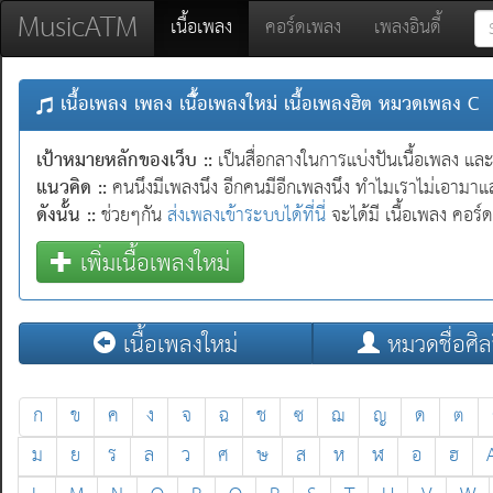
MusicATM
(current)
เนื้อเพลง
คอร์ดเพลง
เพลงอินดี้
เนื้อเพลง เพลง เนื้ัอเพลงใหม่ เนื้อเพลงฮิต หมวดเพลง C
เป้าหมายหลักของเว็บ ::
เป็นสื่อกลางในการแบ่งปันเนื้อเพลง แล
แนวคิด ::
คนนึงมีเพลงนึง อีกคนมีอีกเพลงนึง ทำไมเราไม่เอามาแล
ดังนั้น ::
ช่วยๆกัน
ส่งเพลงเข้าระบบได้ที่นี่
จะได้มี เนื้อเพลง คอร์
เพิ่มเนื้อเพลงใหม่
เนื้อเพลงใหม่
หมวดชื่อศิล
ก
ข
ค
ง
จ
ฉ
ช
ซ
ฌ
ญ
ด
ต
ม
ย
ร
ล
ว
ศ
ษ
ส
ห
ฬ
อ
ฮ