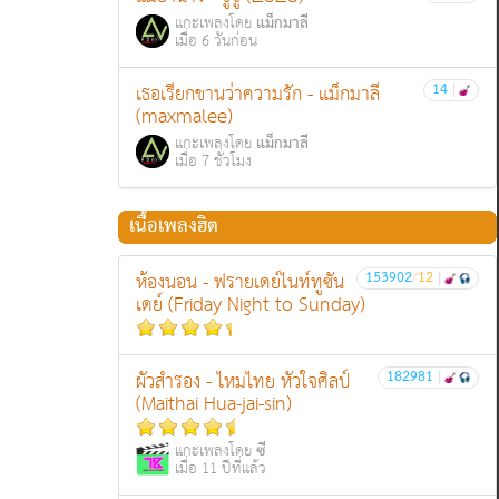
แม็กมาลี
แกะเพลงโดย
เมื่อ 6 วันก่อน
14
|
เธอเรียกขานว่าความรัก - แม็กมาลี
(maxmalee)
แม็กมาลี
แกะเพลงโดย
เมื่อ 7 ชั่วโมง
เนื้อเพลงฮิต
153902
/
12
|
ห้องนอน - ฟรายเดย์ไนท์ทูซัน
เดย์ (Friday Night to Sunday)
182981
|
ผัวสำรอง - ไหมไทย หัวใจศิลป์
(Maithai Hua-jai-sin)
ซี
แกะเพลงโดย
เมื่อ 11 ปีที่แล้ว