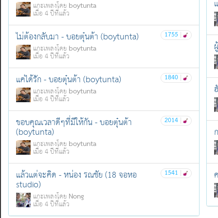
แ
boytunta
แกะเพลงโดย
เมื่อ 4 ปีที่แล้ว
1755
|
ไม่ต้องกลับมา - บอยตุ๋นต้า (boytunta)
ผ
boytunta
แกะเพลงโดย
เมื่อ 4 ปีที่แล้ว
1840
|
แค่ได้รัก - บอยตุ๋นต้า (boytunta)
ฮ
boytunta
แกะเพลงโดย
เมื่อ 4 ปีที่แล้ว
2014
|
ขอบคุณเวลาดีๆที่มีให้กัน - บอยตุ๋นต้า
(boytunta)
ก
boytunta
แกะเพลงโดย
เมื่อ 4 ปีที่แล้ว
1541
|
แล้วแต่จะคิด - หน่อง รณชัย (18 จอหอ
ค
studio)
Nong
แกะเพลงโดย
เมื่อ 4 ปีที่แล้ว