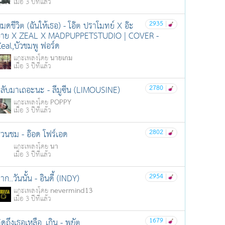
เมื่อ 3 ปีที่แล้ว
2935
|
มดชีวิต (ฉันให้เธอ) - โอ๊ต ปราโมทย์ X อ๊ะ
อาย X ZEAL X MADPUPPETSTUDIO | COVER -
eal,บัวชมพู ฟอร์ด
นายเกม
แกะเพลงโดย
เมื่อ 3 ปีที่แล้ว
2780
|
ลับมาเถอะนะ - ลีมูซีน (LIMOUSINE)
POPPY
แกะเพลงโดย
เมื่อ 3 ปีที่แล้ว
2802
|
วนชม - อ๊อด โฟร์เอด
นา
แกะเพลงโดย
เมื่อ 3 ปีที่แล้ว
2954
|
าก..วันนั้น - อินดี้ (INDY)
nevermind13
แกะเพลงโดย
เมื่อ 3 ปีที่แล้ว
1679
|
ิดถึงเธอเหลือ..เกิน - พยัต