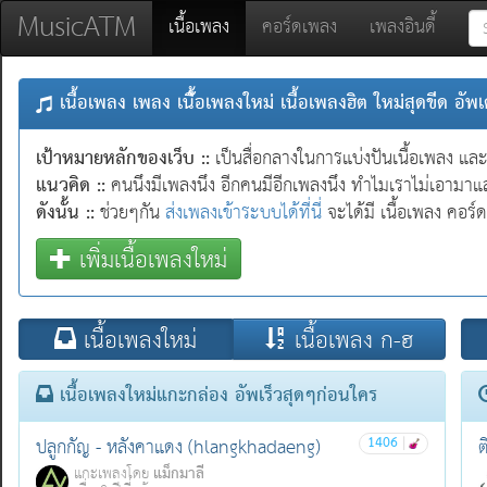
MusicATM
(current)
เนื้อเพลง
คอร์ดเพลง
เพลงอินดี้
เนื้อเพลง เพลง เนื้ัอเพลงใหม่ เนื้อเพลงฮิต ใหม่สุดขีด อ
เป้าหมายหลักของเว็บ ::
เป็นสื่อกลางในการแบ่งปันเนื้อเพลง แล
แนวคิด ::
คนนึงมีเพลงนึง อีกคนมีอีกเพลงนึง ทำไมเราไม่เอามาแล
ดังนั้น ::
ช่วยๆกัน
ส่งเพลงเข้าระบบได้ที่นี่
จะได้มี เนื้อเพลง คอร์
เพิ่มเนื้อเพลงใหม่
เนื้อเพลงใหม่
เนื้อเพลง ก-ฮ
เนื้อเพลงใหม่แกะกล่อง อัพเร็วสุดๆก่อนใคร
1406
|
ปลูกกัญ - หลังคาแดง (hlangkhadaeng)
ต
แม็กมาลี
แกะเพลงโดย