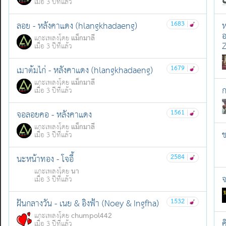
เมื่อ 3 ปีที่แล้ว
1683
|
ลอย - หลังคาแดง (hlangkhadaeng)
ห
แม็กมาลี
แกะเพลงโดย
Z
เมื่อ 3 ปีที่แล้ว
1679
|
เมาต้มไก่ - หลังคาแดง (hlangkhadaeng)
แม็กมาลี
แกะเพลงโดย
ก
เมื่อ 3 ปีที่แล้ว
1561
|
จอลอยคอ - หลังคาแดง
แม็กมาลี
แกะเพลงโดย
ช
เมื่อ 3 ปีที่แล้ว
2584
|
นะหน้าทอง - โจอี้
นา
แกะเพลงโดย
จ
เมื่อ 3 ปีที่แล้ว
1532
|
ฝันกลางวัน - เนย & อิงฟ้า (Noey & Ingfha)
chumpol442
แกะเพลงโดย
ค
เมื่อ 3 ปีที่แล้ว