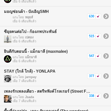
เมื่อ 6 เดือนที่แล้ว
มอญซ่อนผ้า - บังเอิญSMH
630
|
แกะโดย
หลุยส์
เมื่อ 6 เดือนที่แล้ว
ซีอุยคนต่อไป - ก้องภพประพันธ์
515
|
แกะโดย
เปตอง
เมื่อ 6 เดือนที่แล้ว
ยินดีกับตอนนี้ - แม็กมาลี (maxmalee)
547
|
แกะโดย
แม็กมาลี
เมื่อ 6 เดือนที่แล้ว
STAY (ใกล้ ใกล้) - YONLAPA
377
|
แกะโดย
jarnpay
เมื่อ 7 เดือนที่แล้ว
เพลงรักเพลงเดียว - สตรีทฟังค์โรลเรอร์ (Street Funk Rollers)
338
|
แกะโดย
Jsada
เมื่อ 7 เดือนที่แล้ว