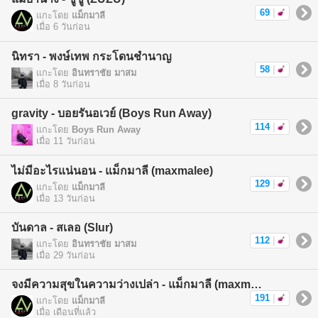
69
|
แกะโดย
แม็กมาลี
เมื่อ 6 วันก่อน
นิทรา - พงษ์เทพ กระโดนชำนาญ
58
|
แกะโดย
อินทราชัย มาสม
เมื่อ 8 วันก่อน
gravity - บอยรันอเวย์ (Boys Run Away)
114
|
แกะโดย
Boys Run Away
เมื่อ 11 วันก่อน
ไม่มีอะไรแน่นอน - แม็กมาลี (maxmalee)
129
|
แกะโดย
แม็กมาลี
เมื่อ 13 วันก่อน
บันดาล - สเลอ (Slur)
112
|
แกะโดย
อินทราชัย มาสม
เมื่อ 29 วันก่อน
จงมีความสุขในความว่างเปล่า - แม็กมาลี (maxmalee)
191
|
แกะโดย
แม็กมาลี
เมื่อ เดือนที่แล้ว