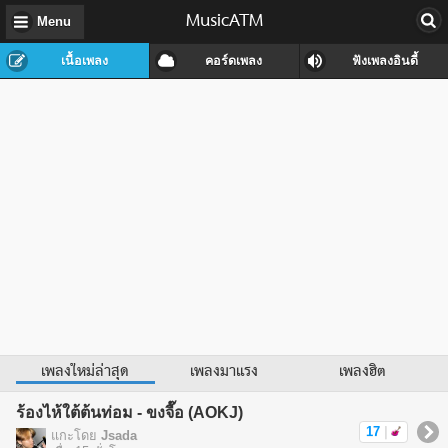
MusicATM
Menu
เนื้อเพลง
คอร์ดเพลง
ฟังเพลงอินดี้
เพลงใหม่ล่าสุด
เพลงมาแรง
เพลงฮิต
ร้องไห้ใต้ต้นท่อม - ขงจื๊อ (AOKJ)
17
|
แกะโดย
Jsada