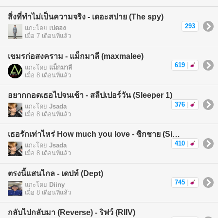
สิ่งที่ทำไม่เป็นความจริง - เดอะสปาย (The spy)
293
แกะโดย
เปตอง
เมื่อ 7 เดือนที่แล้ว
เขมรก่อสงคราม - แม็กมาลี (maxmalee)
619
|
แกะโดย
แม็กมาลี
เมื่อ 8 เดือนที่แล้ว
อยากกอดเธอไปจนเช้า - สลีปเปอร์วัน (Sleeper 1)
376
|
แกะโดย
Jsada
เมื่อ 8 เดือนที่แล้ว
เธอรักเท่าไหร่ How much you love - ซิกชาย (Sickchild)
410
|
แกะโดย
Jsada
เมื่อ 8 เดือนที่แล้ว
ตรงนี้แสนไกล - เดปท์ (Dept)
745
|
แกะโดย
Diiny
เมื่อ 8 เดือนที่แล้ว
กลับไปกลับมา (Reverse) - ริฟว์ (RIIV)