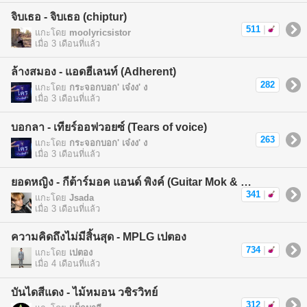
จิบเธอ - จิบเธอ (chiptur)
511
|
แกะโดย
moolyricsistor
เมื่อ 3 เดือนที่แล้ว
ล้างสมอง - แอดฮีเลนท์ (Adherent)
282
แกะโดย
กระจอกบอก' เจ๋งง' ง
เมื่อ 3 เดือนที่แล้ว
บอกลา - เทียร์ออฟวอยซ์ (Tears of voice)
263
แกะโดย
กระจอกบอก' เจ๋งง' ง
เมื่อ 3 เดือนที่แล้ว
ยอดหญิง - กีต้าร์มอค แอนด์ พิงค์ (Guitar Mok & Pink)
341
|
แกะโดย
Jsada
เมื่อ 3 เดือนที่แล้ว
ความคิดถึงไม่มีสิ้นสุด - MPLG เปตอง
734
|
แกะโดย
เปตอง
เมื่อ 4 เดือนที่แล้ว
บันไดสีแดง - ไม้หมอน วชิรวิทย์
312
|