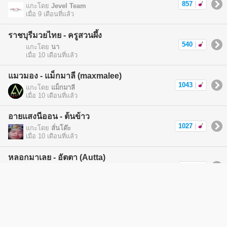
857
|
แกะโดย
Jevel Team
เมื่อ 9 เดือนที่แล้ว
ราชบุรีมวยไทย - ครูสวนผึ้ง
540
|
แกะโดย
นา
เมื่อ 10 เดือนที่แล้ว
แมวมอง - แม็กมาลี (maxmalee)
1043
|
แกะโดย
แม็กมาลี
เมื่อ 10 เดือนที่แล้ว
อายแสงนีออน - ต้นข้าว
1027
|
แกะโดย
ลั่นโด๊ะ
เมื่อ 10 เดือนที่แล้ว
หลอกมาเลย - อัตตา (Autta)
527
|
แกะโดย
Diiny
เมื่อ 11 เดือนที่แล้ว
ผุฮ้ายใจเหงา - ไอซ์ ปนัดดา
777
|
แกะโดย
แม็กมาลี
เมื่อ ปีที่แล้ว