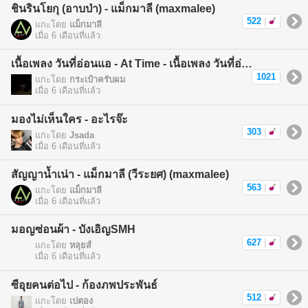
ชินรินโยกุ (อาบป่า) - แม็กมาลี (maxmalee)
522
|
แกะโดย
แม็กมาลี
เมื่อ 6 เดือนที่แล้ว
เนื้อเพลง วันที่อ่อนแอ - At Time - เนื้อเพลง วันที่อ่อนแอ
1021
แกะโดย
กระเป๋าครับผม
เมื่อ 6 เดือนที่แล้ว
มองไม่เห็นใคร - อะไรจ๊ะ
303
|
แกะโดย
Jsada
เมื่อ 6 เดือนที่แล้ว
สัญญาน้ำเน่า - แม็กมาลี (วีระยศ) (maxmalee)
563
|
แกะโดย
แม็กมาลี
เมื่อ 6 เดือนที่แล้ว
มอญซ่อนผ้า - บังเอิญSMH
627
|
แกะโดย
หลุยส์
เมื่อ 6 เดือนที่แล้ว
ซีอุยคนต่อไป - ก้องภพประพันธ์
512
|
แกะโดย
เปตอง