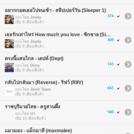
อยากกอดเธอไปจนเช้า - สลีปเปอร์วัน (Sleeper 1)
374
|
แกะโดย
Jsada
เมื่อ 8 เดือนที่แล้ว
เธอรักเท่าไหร่ How much you love - ซิกชาย (Sickchild)
409
|
แกะโดย
Jsada
เมื่อ 8 เดือนที่แล้ว
ตรงนี้แสนไกล - เดปท์ (Dept)
743
|
แกะโดย
Diiny
เมื่อ 8 เดือนที่แล้ว
กลับไปกลับมา (Reverse) - ริฟว์ (RIIV)
843
|
แกะโดย
Jevel Team
เมื่อ 9 เดือนที่แล้ว
ราชบุรีมวยไทย - ครูสวนผึ้ง
540
|
แกะโดย
นา
เมื่อ 10 เดือนที่แล้ว
แมวมอง - แม็กมาลี (maxmalee)