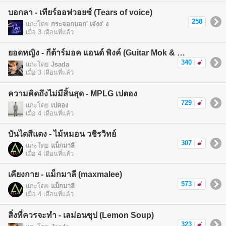
บอกลา - เทียร์ออฟวอยซ์ (Tears of voice)
258
แกะโดย
กระจอกบอก' เจ๋งง' ง
เมื่อ 3 เดือนที่แล้ว
ยอดหญิง - กีต้าร์มอค แอนด์ พิงค์ (Guitar Mok & Pink)
340
|
แกะโดย
Jsada
เมื่อ 3 เดือนที่แล้ว
ความคิดถึงไม่มีสิ้นสุด - MPLG เปตอง
729
|
แกะโดย
เปตอง
เมื่อ 4 เดือนที่แล้ว
บันไดสีแดง - ไม้หมอน วชิรวิทย์
307
|
แกะโดย
แม็กมาลี
เมื่อ 4 เดือนที่แล้ว
เคียงกาย - แม็กมาลี (maxmalee)
573
|
แกะโดย
แม็กมาลี
เมื่อ 4 เดือนที่แล้ว
สิ่งที่ควรจะทำ - เลม่อนซุป (Lemon Soup)
323
|