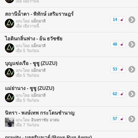
เมื่อ เมื่อวานนี้
สถานีน้ำตา - พิทักษ์ เสริมราษฎร์
14
|
แกะโดย
แม็กมาลี
เมื่อ เมื่อวานนี้
ไอดินกลิ่นฟาง - อ้น ธวัชชัย
48
|
แกะโดย
แม็กมาลี
เมื่อ 5 วันก่อน
บุญแข่งเรือ - ชูชู (ZUZU)
53
|
แกะโดย
แม็กมาลี
เมื่อ 5 วันก่อน
แม่ย่านาง - ชูชู (ZUZU)
62
|
แกะโดย
แม็กมาลี
เมื่อ 5 วันก่อน
นิทรา - พงษ์เทพ กระโดนชำนาญ
57
|
แกะโดย
อินทราชัย มาสม
เมื่อ 7 วันก่อน
gravity - บอยรันอเวย์ (Boys Run Away)