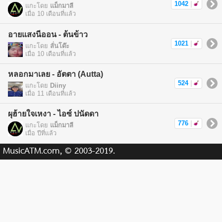
1042
|
แกะโดย
แม็กมาลี
เมื่อ 10 เดือนที่แล้ว
อายแสงนีออน - ต้นข้าว
1021
|
แกะโดย
ลั่นโด๊ะ
เมื่อ 10 เดือนที่แล้ว
หลอกมาเลย - อัตตา (Autta)
524
|
แกะโดย
Diiny
เมื่อ 11 เดือนที่แล้ว
ผุฮ้ายใจเหงา - ไอซ์ ปนัดดา
776
|
แกะโดย
แม็กมาลี
เมื่อ ปีที่แล้ว
MusicATM.com, © 2003-2019.