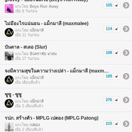
105
|
แกะโดย
Boys Run Away
เมื่อ 9 วันก่อน
ไม่มีอะไรแน่นอน - แม็กมาลี (maxmalee)
114
|
แกะโดย
แม็กมาลี
เมื่อ 11 วันก่อน
บันดาล - สเลอ (Slur)
108
|
แกะโดย
อินทราชัย มาสม
เมื่อ 27 วันก่อน
จงมีความสุขในความว่างเปล่า - แม็กมาลี (maxmalee)
189
|
แกะโดย
แม็กมาลี
เมื่อ เดือนที่แล้ว
ซูซู - ซูซู
276
|
แกะโดย
แม็กมาลี
เมื่อ 2 เดือนที่แล้ว
รปภ. สร้างตัว - MPLG เปตอง (MPLG Patong)
215
|
แกะโดย
เปตอง
เมื่อ 2 เดือนที่แล้ว