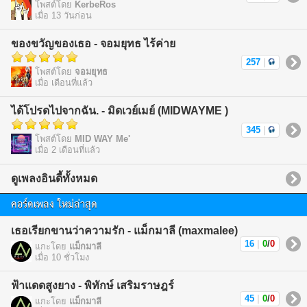
โพสต์โดย
KerbeRos
เมื่อ 13 วันก่อน
ของขวัญของเธอ - จอมยุทธ ไร้ค่าย
257
|
โพสต์โดย
จอมยุทธ
เมื่อ เดือนที่แล้ว
ได้โปรดไปจากฉัน. - มิดเวย์เมย์ (MIDWAYME )
345
|
โพสต์โดย
MID WAY Me'
เมื่อ 2 เดือนที่แล้ว
ดูเพลงอินดี้ทั้งหมด
คอร์ดเพลง ใหม่ล่าสุด
เธอเรียกขานว่าความรัก - แม็กมาลี (maxmalee)
16
|
0
/
0
แกะโดย
แม็กมาลี
เมื่อ 10 ชั่วโมง
ฟ้าแดดสูงยาง - พิทักษ์ เสริมราษฎร์
45
|
0
/
0
แกะโดย
แม็กมาลี