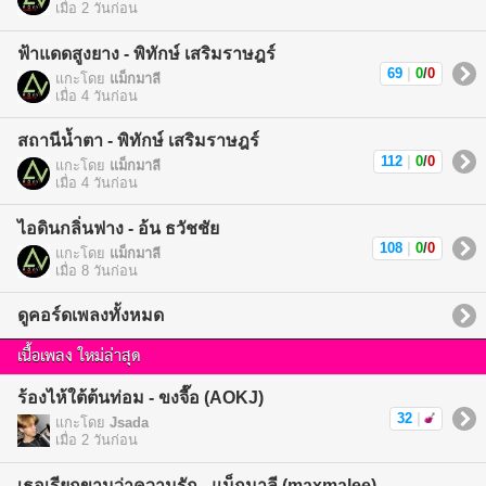
เมื่อ 2 วันก่อน
ฟ้าแดดสูงยาง - พิทักษ์ เสริมราษฎร์
69
|
0
/
0
แกะโดย
แม็กมาลี
เมื่อ 4 วันก่อน
สถานีน้ำตา - พิทักษ์ เสริมราษฎร์
112
|
0
/
0
แกะโดย
แม็กมาลี
เมื่อ 4 วันก่อน
ไอดินกลิ่นฟาง - อ้น ธวัชชัย
108
|
0
/
0
แกะโดย
แม็กมาลี
เมื่อ 8 วันก่อน
ดูคอร์ดเพลงทั้งหมด
เนื้อเพลง ใหม่ล่าสุด
ร้องไห้ใต้ต้นท่อม - ขงจื๊อ (AOKJ)
32
|
แกะโดย
Jsada
เมื่อ 2 วันก่อน
เธอเรียกขานว่าความรัก - แม็กมาลี (maxmalee)