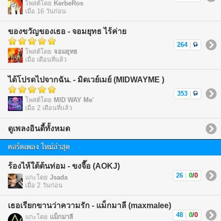
โพสต์โดย
KerbeRos
เมื่อ 16 วันก่อน
ของขวัญของเธอ - จอมยุทธ ไร้ค่าย
264
|
โพสต์โดย
จอมยุทธ
เมื่อ เดือนที่แล้ว
ได้โปรดไปจากฉัน. - มิดเวย์เมย์ (MIDWAYME )
353
|
โพสต์โดย
MID WAY Me'
เมื่อ 2 เดือนที่แล้ว
ดูเพลงอินดี้ทั้งหมด
คอร์ดเพลง ใหม่ล่าสุด
ร้องไห้ใต้ต้นท่อม - ขงจื๊อ (AOKJ)
26
|
0
/
0
แกะโดย
Jsada
เมื่อ 2 วันก่อน
เธอเรียกขานว่าความรัก - แม็กมาลี (maxmalee)
48
|
0
/
0
แกะโดย
แม็กมาลี