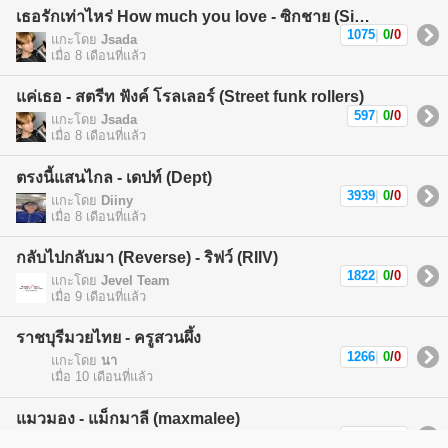
เธอรักเท่าไหร่ How much you love - ซิกชาย (Sickchild)
1075
|
0
/
0
แกะโดย
Jsada
เมื่อ 8 เดือนที่แล้ว
แค่เธอ - สตรีท ฟังค์ โรลเลอร์ (Street funk rollers)
597
|
0
/
0
แกะโดย
Jsada
เมื่อ 8 เดือนที่แล้ว
ตรงนี้แสนไกล - เดปท์ (Dept)
3939
|
0
/
0
แกะโดย
Diiny
เมื่อ 8 เดือนที่แล้ว
กลับไปกลับมา (Reverse) - ริฟว์ (RIIV)
1822
|
0
/
0
แกะโดย
Jevel Team
เมื่อ 9 เดือนที่แล้ว
ราชบุรีมวยไทย - ครูสวนผึ้ง
1266
|
0
/
0
แกะโดย
นา
เมื่อ 10 เดือนที่แล้ว
แมวมอง - แม็กมาลี (maxmalee)
1588
|
0
/
0
แกะโดย
แม็กมาลี