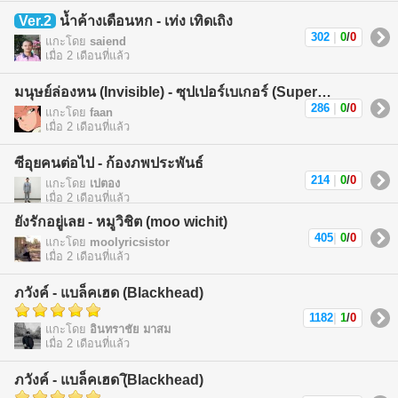
Ver.2
น้ำค้างเดือนหก - เท่ง เทิดเถิง
302
|
0
/
0
แกะโดย
saiend
เมื่อ 2 เดือนที่แล้ว
มนุษย์ล่องหน (Invisible) - ซุปเปอร์เบเกอร์ (Superbaker)
286
|
0
/
0
แกะโดย
faan
เมื่อ 2 เดือนที่แล้ว
ซีอุยคนต่อไป - ก้องภพประพันธ์
214
|
0
/
0
แกะโดย
เปตอง
เมื่อ 2 เดือนที่แล้ว
ยังรักอยู่เลย - หมูวิชิต (moo wichit)
405
|
0
/
0
แกะโดย
moolyricsistor
เมื่อ 2 เดือนที่แล้ว
ภวังค์ - แบล็คเฮด (Blackhead)
1182
|
1
/
0
แกะโดย
อินทราชัย มาสม
เมื่อ 2 เดือนที่แล้ว
ภวังค์ - แบล็คเฮด (ฺิBlackhead)