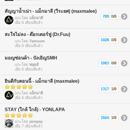
สัญญาน้ำเน่า - แม็กมาลี (วีระยศ) (maxmalee)
789
|
0
/
0
แกะโดย
แม็กมาลี
เมื่อ 6 เดือนที่แล้ว
สะใจไม่ลง - ด๊อกเตอร์ฟู (Dr.Fuu)
1028
|
0
/
0
แกะโดย
Yamsom
เมื่อ 6 เดือนที่แล้ว
มอญซ่อนผ้า - บังเอิญSMH
1083
|
0
/
0
แกะโดย
หลุยส์
เมื่อ 6 เดือนที่แล้ว
ยินดีกับตอนนี้ - แม็กมาลี (maxmalee)
1317
|
1
/
0
แกะโดย
แม็กมาลี
เมื่อ 6 เดือนที่แล้ว
STAY (ใกล้ ใกล้) - YONLAPA
1664
|
1
/
0
แกะโดย
jarnpay
เมื่อ 7 เดือนที่แล้ว