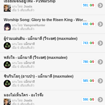
เธอยังมีฉันอยู่ไหม - P2WarShip
591
|
0
/
0
แกะโดย
Jsada
เมื่อ 5 เดือนที่แล้ว
Worship Song: Glory to the Risen King - Worship Song
692
|
0
/
0
แกะโดย
VampireHunter
เมื่อ 6 เดือนที่แล้ว
ผู้ร่วมแผ่นดิน - แม็กมาลี (วีระยศ) (maxmalee)
743
|
0
/
0
แกะโดย
แม็กมาลี
เมื่อ 6 เดือนที่แล้ว
พลังใจ - แม็กมาลี (วีระยศ) (maxmalee)
780
|
0
/
0
แกะโดย
แม็กมาลี
เมื่อ 6 เดือนที่แล้ว
ชินรินโยกุ (อาบป่า) - แม็กมาลี (maxmalee)
585
|
0
/
0
แกะโดย
แม็กมาลี
เมื่อ 6 เดือนที่แล้ว
มองไม่เห็นใคร - อะไรจ๊ะ
590
|
0
/
0
แกะโดย
Jsada
เมื่อ 6 เดือนที่แล้ว