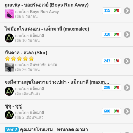
gravity - บอยรันอเวย์ (Boys Run Away)
115
|
0
/
0
แกะโดย
Boys Run Away
เมื่อ 9 วันก่อน
ไม่มีอะไรแน่นอน - แม็กมาลี (maxmalee)
318
|
0
/
0
แกะโดย
แม็กมาลี
เมื่อ 10 วันก่อน
บันดาล - สเลอ (Slur)
243
|
1
/
0
แกะโดย
อินทราชัย มาสม
เมื่อ 26 วันก่อน
จงมีความสุขในความว่างเปล่า - แม็กมาลี (maxmalee)
298
|
0
/
0
แกะโดย
แม็กมาลี
เมื่อ เดือนที่แล้ว
ซูซู - ซูซู
600
|
0
/
0
แกะโดย
แม็กมาลี
เมื่อ 2 เดือนที่แล้ว
Ver.2
คุณนายโรงแรม - ทรงกลด ฌามา