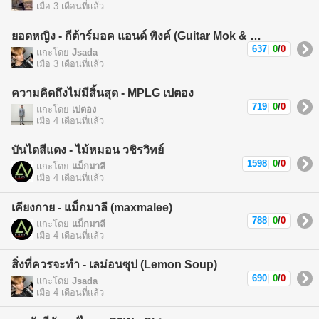
เมื่อ 3 เดือนที่แล้ว
ยอดหญิง - กีต้าร์มอค แอนด์ พิงค์ (Guitar Mok & Pink)
637
|
0
/
0
แกะโดย
Jsada
เมื่อ 3 เดือนที่แล้ว
ความคิดถึงไม่มีสิ้นสุด - MPLG เปตอง
719
|
0
/
0
แกะโดย
เปตอง
เมื่อ 4 เดือนที่แล้ว
บันไดสีแดง - ไม้หมอน วชิรวิทย์
1598
|
0
/
0
แกะโดย
แม็กมาลี
เมื่อ 4 เดือนที่แล้ว
เคียงกาย - แม็กมาลี (maxmalee)
788
|
0
/
0
แกะโดย
แม็กมาลี
เมื่อ 4 เดือนที่แล้ว
สิ่งที่ควรจะทำ - เลม่อนซุป (Lemon Soup)
690
|
0
/
0
แกะโดย
Jsada
เมื่อ 4 เดือนที่แล้ว