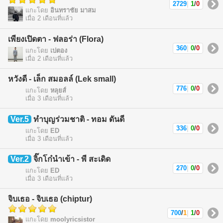
2729
|
1
/
0
แกะโดย
อินทราชัย มาสม
เมื่อ 2 เดือนที่แล้ว
เพียงเปิดตา - ฟลอร่า (Flora)
360
|
0
/
0
แกะโดย
เปตอง
เมื่อ 2 เดือนที่แล้ว
หวังดี - เล็ก สมอลล์ (Lek small)
776
|
0
/
0
แกะโดย
หลุยส์
เมื่อ 3 เดือนที่แล้ว
Ver.5
ทำบุญร่วมชาติ - ทอม ดันดี
336
|
0
/
0
แกะโดย
ED
เมื่อ 3 เดือนที่แล้ว
Ver.2
จิ๊กโก๋นำเข้า - พี สะเดิด
270
|
0
/
0
แกะโดย
ED
เมื่อ 3 เดือนที่แล้ว
จิบเธอ - จิบเธอ (chiptur)
700
/
1
|
1
/
0
แกะโดย
moolyricsistor