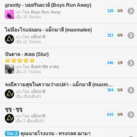
gravity - บอยรันอเวย์ (Boys Run Away)
120
|
0
/
0
แกะโดย
Boys Run Away
เมื่อ 10 วันก่อน
ไม่มีอะไรแน่นอน - แม็กมาลี (maxmalee)
323
|
0
/
0
แกะโดย
แม็กมาลี
เมื่อ 11 วันก่อน
บันดาล - สเลอ (Slur)
246
|
1
/
0
แกะโดย
อินทราชัย มาสม
เมื่อ 27 วันก่อน
จงมีความสุขในความว่างเปล่า - แม็กมาลี (maxmalee)
304
|
0
/
0
แกะโดย
แม็กมาลี
เมื่อ เดือนที่แล้ว
ซูซู - ซูซู
610
|
0
/
0
แกะโดย
แม็กมาลี
เมื่อ 2 เดือนที่แล้ว
Ver.2
คุณนายโรงแรม - ทรงกลด ฌามา