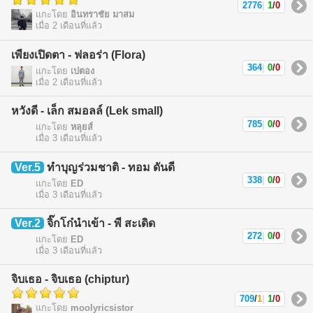
2776
|
1
/
0
แกะโดย
อินทราชัย มาสม
เมื่อ 2 เดือนที่แล้ว
เพียงเปิดตา - ฟลอร่า (Flora)
364
|
0
/
0
แกะโดย
เปตอง
เมื่อ 2 เดือนที่แล้ว
หวังดี - เล็ก สมอลล์ (Lek small)
785
|
0
/
0
แกะโดย
หลุยส์
เมื่อ 3 เดือนที่แล้ว
Ver.5
ทำบุญร่วมชาติ - ทอม ดันดี
338
|
0
/
0
แกะโดย
ED
เมื่อ 3 เดือนที่แล้ว
Ver.2
จิ๊กโก๋นำเข้า - พี สะเดิด
272
|
0
/
0
แกะโดย
ED
เมื่อ 3 เดือนที่แล้ว
จิบเธอ - จิบเธอ (chiptur)
709
/
1
|
1
/
0
แกะโดย
moolyricsistor