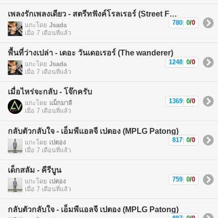
เพลงรักเพลงเดียว - สตรีทฟังค์โรลเรอร์ (Street Funk Rollers)
780
|
0
/
0
แกะโดย
Jsada
เมื่อ 7 เดือนที่แล้ว
พื้นที่ว่างเปล่า - เดอะ วันเดอเรอร์ (The wanderer)
1248
|
0
/
0
แกะโดย
Jsada
เมื่อ 7 เดือนที่แล้ว
เมื่อไหร่จะกลับ - โจ๊กครับ
1369
|
0
/
0
แกะโดย
แม็กมาลี
เมื่อ 7 เดือนที่แล้ว
กลับตัวกลับใจ - เอ็มพีแอลจี เปตอง (MPLG Patong)
817
|
0
/
0
แกะโดย
เปตอง
เมื่อ 7 เดือนที่แล้ว
เด็กสลัม - คีรีบูน
759
|
0
/
0
แกะโดย
เปตอง
เมื่อ 7 เดือนที่แล้ว
กลับตัวกลับใจ - เอ็มพีแอลจี เปตอง (MPLG Patong)