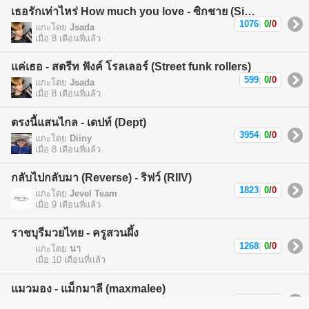
เธอรักเท่าไหร่ How much you love - ซิกชาย (Sickchild)
1076
|
0
/
0
แกะโดย
Jsada
เมื่อ 8 เดือนที่แล้ว
แค่เธอ - สตรีท ฟังค์ โรลเลอร์ (Street funk rollers)
599
|
0
/
0
แกะโดย
Jsada
เมื่อ 8 เดือนที่แล้ว
ตรงนี้แสนไกล - เดปท์ (Dept)
3954
|
0
/
0
แกะโดย
Diiny
เมื่อ 8 เดือนที่แล้ว
กลับไปกลับมา (Reverse) - ริฟว์ (RIIV)
1823
|
0
/
0
แกะโดย
Jevel Team
เมื่อ 9 เดือนที่แล้ว
ราชบุรีมวยไทย - ครูสวนผึ้ง
1268
|
0
/
0
แกะโดย
นา
เมื่อ 10 เดือนที่แล้ว
แมวมอง - แม็กมาลี (maxmalee)
1590
|
0
/
0
แกะโดย
แม็กมาลี