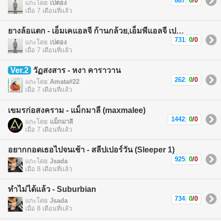
887
|
0
/
0
แกะโดย
เปตอง
เมื่อ 7 เดือนที่แล้ว
ยางล้อแตก - เอ็มเคแอลจี ก้านกล้วย,เอ็มพีแอลจี เปตอง (MKLG Kankuay,MPLG Patong)
731
|
0
/
0
แกะโดย
เปตอง
เมื่อ 7 เดือนที่แล้ว
Ver.2
วัฏสงสาร - หงา คาราวาน
262
|
0
/
0
แกะโดย
Amata#22
เมื่อ 7 เดือนที่แล้ว
เขมรก่อสงคราม - แม็กมาลี (maxmalee)
1442
|
0
/
0
แกะโดย
แม็กมาลี
เมื่อ 7 เดือนที่แล้ว
อยากกอดเธอไปจนเช้า - สลีปเปอร์วัน (Sleeper 1)
925
|
0
/
0
แกะโดย
Jsada
เมื่อ 8 เดือนที่แล้ว
ทำไม่ได้แล้ว - Suburbian
734
|
0
/
0
แกะโดย
Jsada
เมื่อ 8 เดือนที่แล้ว