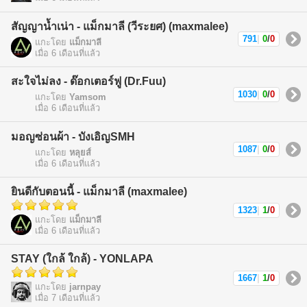
สัญญาน้ำเน่า - แม็กมาลี (วีระยศ) (maxmalee)
791
|
0
/
0
แกะโดย
แม็กมาลี
เมื่อ 6 เดือนที่แล้ว
สะใจไม่ลง - ด๊อกเตอร์ฟู (Dr.Fuu)
1030
|
0
/
0
แกะโดย
Yamsom
เมื่อ 6 เดือนที่แล้ว
มอญซ่อนผ้า - บังเอิญSMH
1087
|
0
/
0
แกะโดย
หลุยส์
เมื่อ 6 เดือนที่แล้ว
ยินดีกับตอนนี้ - แม็กมาลี (maxmalee)
1323
|
1
/
0
แกะโดย
แม็กมาลี
เมื่อ 6 เดือนที่แล้ว
STAY (ใกล้ ใกล้) - YONLAPA
1667
|
1
/
0
แกะโดย
jarnpay
เมื่อ 7 เดือนที่แล้ว