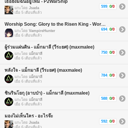
เธอยังมีฉันอยู่ไหม - P2WarShip
599
|
0
/
0
แกะโดย
Jsada
เมื่อ 5 เดือนที่แล้ว
Worship Song: Glory to the Risen King - Worship Song
694
|
0
/
0
แกะโดย
VampireHunter
เมื่อ 6 เดือนที่แล้ว
ผู้ร่วมแผ่นดิน - แม็กมาลี (วีระยศ) (maxmalee)
750
|
0
/
0
แกะโดย
แม็กมาลี
เมื่อ 6 เดือนที่แล้ว
พลังใจ - แม็กมาลี (วีระยศ) (maxmalee)
784
|
0
/
0
แกะโดย
แม็กมาลี
เมื่อ 6 เดือนที่แล้ว
ชินรินโยกุ (อาบป่า) - แม็กมาลี (maxmalee)
588
|
0
/
0
แกะโดย
แม็กมาลี
เมื่อ 6 เดือนที่แล้ว
มองไม่เห็นใคร - อะไรจ๊ะ
592
|
0
/
0
แกะโดย
Jsada
เมื่อ 6 เดือนที่แล้ว