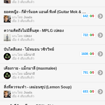
เมื่อ 3 เดือนที่แล้ว
ยอดหญิง - กีต้าร์มอค แอนด์ พิงค์ (Guitar Mok & Pink)
642
|
0
/
0
แกะโดย
Jsada
เมื่อ 3 เดือนที่แล้ว
ความคิดถึงไม่มีสิ้นสุด - MPLG เปตอง
722
|
0
/
0
แกะโดย
เปตอง
เมื่อ 4 เดือนที่แล้ว
บันไดสีแดง - ไม้หมอน วชิรวิทย์
1608
|
0
/
0
แกะโดย
แม็กมาลี
เมื่อ 4 เดือนที่แล้ว
เคียงกาย - แม็กมาลี (maxmalee)
791
|
0
/
0
แกะโดย
แม็กมาลี
เมื่อ 4 เดือนที่แล้ว
สิ่งที่ควรจะทำ - เลม่อนซุป (Lemon Soup)
693
|
0
/
0
แกะโดย
Jsada
เมื่อ 4 เดือนที่แล้ว