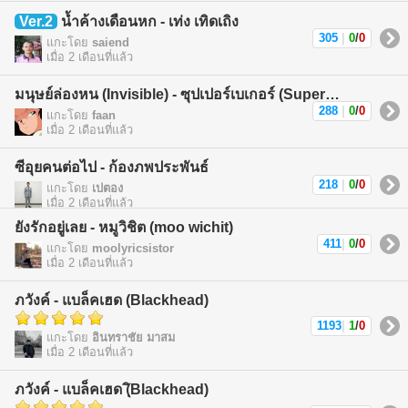
Ver.2
น้ำค้างเดือนหก - เท่ง เทิดเถิง
305
|
0
/
0
แกะโดย
saiend
เมื่อ 2 เดือนที่แล้ว
มนุษย์ล่องหน (Invisible) - ซุปเปอร์เบเกอร์ (Superbaker)
288
|
0
/
0
แกะโดย
faan
เมื่อ 2 เดือนที่แล้ว
ซีอุยคนต่อไป - ก้องภพประพันธ์
218
|
0
/
0
แกะโดย
เปตอง
เมื่อ 2 เดือนที่แล้ว
ยังรักอยู่เลย - หมูวิชิต (moo wichit)
411
|
0
/
0
แกะโดย
moolyricsistor
เมื่อ 2 เดือนที่แล้ว
ภวังค์ - แบล็คเฮด (Blackhead)
1193
|
1
/
0
แกะโดย
อินทราชัย มาสม
เมื่อ 2 เดือนที่แล้ว
ภวังค์ - แบล็คเฮด (ฺิBlackhead)