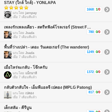
STAY (ใกล้ ใกล้) - YONLAPA
1668
|
1
/
0
แกะโดย
jarnpay
เมื่อ 7 เดือนที่แล้ว
เพลงรักเพลงเดียว - สตรีทฟังค์โรลเรอร์ (Street Funk Rollers)
780
|
0
/
0
แกะโดย
Jsada
เมื่อ 7 เดือนที่แล้ว
พื้นที่ว่างเปล่า - เดอะ วันเดอเรอร์ (The wanderer)
1249
|
0
/
0
แกะโดย
Jsada
เมื่อ 7 เดือนที่แล้ว
เมื่อไหร่จะกลับ - โจ๊กครับ
1372
|
0
/
0
แกะโดย
แม็กมาลี
เมื่อ 7 เดือนที่แล้ว
กลับตัวกลับใจ - เอ็มพีแอลจี เปตอง (MPLG Patong)
817
|
0
/
0
แกะโดย
เปตอง
เมื่อ 7 เดือนที่แล้ว
เด็กสลัม - คีรีบูน