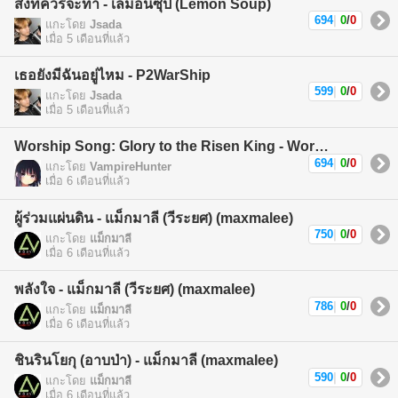
สิ่งที่ควรจะทำ - เลม่อนซุป (Lemon Soup)
694
|
0
/
0
แกะโดย
Jsada
เมื่อ 5 เดือนที่แล้ว
เธอยังมีฉันอยู่ไหม - P2WarShip
599
|
0
/
0
แกะโดย
Jsada
เมื่อ 5 เดือนที่แล้ว
Worship Song: Glory to the Risen King - Worship Song
694
|
0
/
0
แกะโดย
VampireHunter
เมื่อ 6 เดือนที่แล้ว
ผู้ร่วมแผ่นดิน - แม็กมาลี (วีระยศ) (maxmalee)
750
|
0
/
0
แกะโดย
แม็กมาลี
เมื่อ 6 เดือนที่แล้ว
พลังใจ - แม็กมาลี (วีระยศ) (maxmalee)
786
|
0
/
0
แกะโดย
แม็กมาลี
เมื่อ 6 เดือนที่แล้ว
ชินรินโยกุ (อาบป่า) - แม็กมาลี (maxmalee)
590
|
0
/
0
แกะโดย
แม็กมาลี
เมื่อ 6 เดือนที่แล้ว