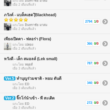
แกะโดย
อินทราชัย มาสม
เมื่อ 2 เดือนที่แล้ว
ภวังค์ - แบล็คเฮด (ฺิBlackhead)
2794
|
1
/
0
แกะโดย
อินทราชัย มาสม
เมื่อ 2 เดือนที่แล้ว
เพียงเปิดตา - ฟลอร่า (Flora)
366
|
0
/
0
แกะโดย
เปตอง
เมื่อ 2 เดือนที่แล้ว
หวังดี - เล็ก สมอลล์ (Lek small)
787
|
0
/
0
แกะโดย
หลุยส์
เมื่อ 3 เดือนที่แล้ว
Ver.5
ทำบุญร่วมชาติ - ทอม ดันดี
340
|
0
/
0
แกะโดย
ED
เมื่อ 3 เดือนที่แล้ว
Ver.2
จิ๊กโก๋นำเข้า - พี สะเดิด
272
|
0
/
0
แกะโดย
ED
เมื่อ 3 เดือนที่แล้ว