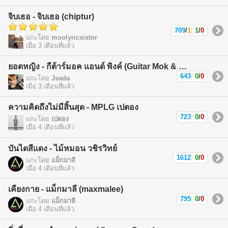
จิบเธอ - จิบเธอ (chiptur)
709
/
1
|
1
/
0
แกะโดย
moolyricsistor
เมื่อ 3 เดือนที่แล้ว
ยอดหญิง - กีต้าร์มอค แอนด์ พิงค์ (Guitar Mok & Pink)
643
|
0
/
0
แกะโดย
Jsada
เมื่อ 3 เดือนที่แล้ว
ความคิดถึงไม่มีสิ้นสุด - MPLG เปตอง
723
|
0
/
0
แกะโดย
เปตอง
เมื่อ 4 เดือนที่แล้ว
บันไดสีแดง - ไม้หมอน วชิรวิทย์
1612
|
0
/
0
แกะโดย
แม็กมาลี
เมื่อ 4 เดือนที่แล้ว
เคียงกาย - แม็กมาลี (maxmalee)
795
|
0
/
0
แกะโดย
แม็กมาลี
เมื่อ 4 เดือนที่แล้ว