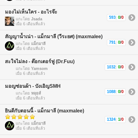
มองไม่เห็นใคร - อะไรจ๊ะ
593
|
0
/
0
แกะโดย
Jsada
เมื่อ 6 เดือนที่แล้ว
สัญญาน้ำเน่า - แม็กมาลี (วีระยศ) (maxmalee)
791
|
0
/
0
แกะโดย
แม็กมาลี
เมื่อ 6 เดือนที่แล้ว
สะใจไม่ลง - ด๊อกเตอร์ฟู (Dr.Fuu)
1032
|
0
/
0
แกะโดย
Yamsom
เมื่อ 6 เดือนที่แล้ว
มอญซ่อนผ้า - บังเอิญSMH
1088
|
0
/
0
แกะโดย
หลุยส์
เมื่อ 6 เดือนที่แล้ว
ยินดีกับตอนนี้ - แม็กมาลี (maxmalee)
1324
|
1
/
0
แกะโดย
แม็กมาลี
เมื่อ 6 เดือนที่แล้ว