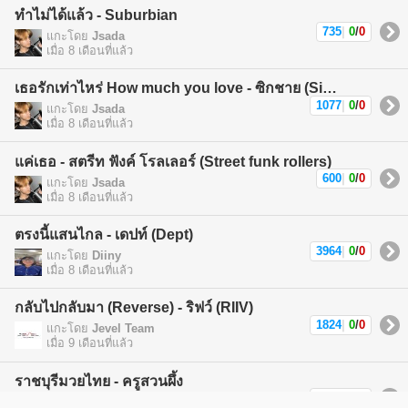
ทำไม่ได้แล้ว - Suburbian
735
|
0
/
0
แกะโดย
Jsada
เมื่อ 8 เดือนที่แล้ว
เธอรักเท่าไหร่ How much you love - ซิกชาย (Sickchild)
1077
|
0
/
0
แกะโดย
Jsada
เมื่อ 8 เดือนที่แล้ว
แค่เธอ - สตรีท ฟังค์ โรลเลอร์ (Street funk rollers)
600
|
0
/
0
แกะโดย
Jsada
เมื่อ 8 เดือนที่แล้ว
ตรงนี้แสนไกล - เดปท์ (Dept)
3964
|
0
/
0
แกะโดย
Diiny
เมื่อ 8 เดือนที่แล้ว
กลับไปกลับมา (Reverse) - ริฟว์ (RIIV)
1824
|
0
/
0
แกะโดย
Jevel Team
เมื่อ 9 เดือนที่แล้ว
ราชบุรีมวยไทย - ครูสวนผึ้ง
1270
|
0
/
0
แกะโดย
นา