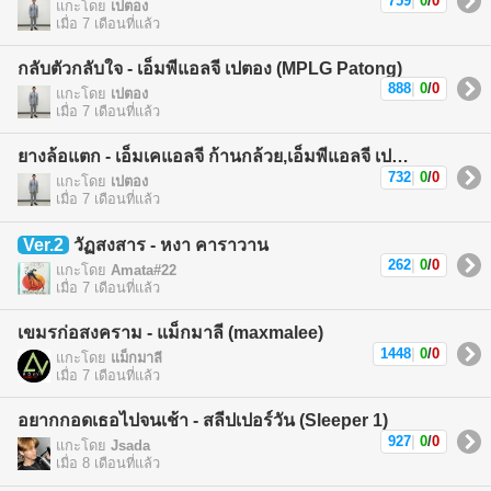
759
|
0
/
0
แกะโดย
เปตอง
เมื่อ 7 เดือนที่แล้ว
กลับตัวกลับใจ - เอ็มพีแอลจี เปตอง (MPLG Patong)
888
|
0
/
0
แกะโดย
เปตอง
เมื่อ 7 เดือนที่แล้ว
ยางล้อแตก - เอ็มเคแอลจี ก้านกล้วย,เอ็มพีแอลจี เปตอง (MKLG Kankuay,MPLG Patong)
732
|
0
/
0
แกะโดย
เปตอง
เมื่อ 7 เดือนที่แล้ว
Ver.2
วัฏสงสาร - หงา คาราวาน
262
|
0
/
0
แกะโดย
Amata#22
เมื่อ 7 เดือนที่แล้ว
เขมรก่อสงคราม - แม็กมาลี (maxmalee)
1448
|
0
/
0
แกะโดย
แม็กมาลี
เมื่อ 7 เดือนที่แล้ว
อยากกอดเธอไปจนเช้า - สลีปเปอร์วัน (Sleeper 1)
927
|
0
/
0
แกะโดย
Jsada
เมื่อ 8 เดือนที่แล้ว