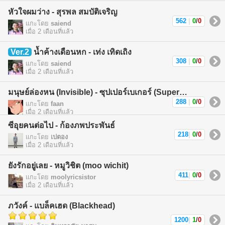
หัวใจผมว่าง - สุรพล สมบัติเจริญ
562
|
0
/
0
แกะโดย
saiend
เมื่อ 2 เดือนที่แล้ว
Ver.2
น้ำค้างเดือนหก - เท่ง เทิดเถิง
308
|
0
/
0
แกะโดย
saiend
เมื่อ 2 เดือนที่แล้ว
มนุษย์ล่องหน (Invisible) - ซุปเปอร์เบเกอร์ (Superbaker)
288
|
0
/
0
แกะโดย
faan
เมื่อ 2 เดือนที่แล้ว
ซีอุยคนต่อไป - ก้องภพประพันธ์
218
|
0
/
0
แกะโดย
เปตอง
เมื่อ 2 เดือนที่แล้ว
ยังรักอยู่เลย - หมูวิชิต (moo wichit)
411
|
0
/
0
แกะโดย
moolyricsistor
เมื่อ 2 เดือนที่แล้ว
ภวังค์ - แบล็คเฮด (Blackhead)
1200
|
1
/
0