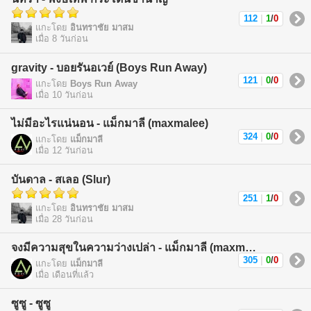
112
|
1
/
0
แกะโดย
อินทราชัย มาสม
เมื่อ 8 วันก่อน
gravity - บอยรันอเวย์ (Boys Run Away)
121
|
0
/
0
แกะโดย
Boys Run Away
เมื่อ 10 วันก่อน
ไม่มีอะไรแน่นอน - แม็กมาลี (maxmalee)
324
|
0
/
0
แกะโดย
แม็กมาลี
เมื่อ 12 วันก่อน
บันดาล - สเลอ (Slur)
251
|
1
/
0
แกะโดย
อินทราชัย มาสม
เมื่อ 28 วันก่อน
จงมีความสุขในความว่างเปล่า - แม็กมาลี (maxmalee)
305
|
0
/
0
แกะโดย
แม็กมาลี
เมื่อ เดือนที่แล้ว
ซูซู - ซูซู