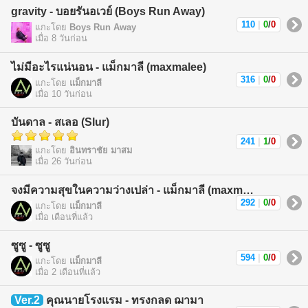
gravity - บอยรันอเวย์ (Boys Run Away)
110
|
0
/
0
แกะโดย
Boys Run Away
เมื่อ 8 วันก่อน
ไม่มีอะไรแน่นอน - แม็กมาลี (maxmalee)
316
|
0
/
0
แกะโดย
แม็กมาลี
เมื่อ 10 วันก่อน
บันดาล - สเลอ (Slur)
241
|
1
/
0
แกะโดย
อินทราชัย มาสม
เมื่อ 26 วันก่อน
จงมีความสุขในความว่างเปล่า - แม็กมาลี (maxmalee)
292
|
0
/
0
แกะโดย
แม็กมาลี
เมื่อ เดือนที่แล้ว
ซูซู - ซูซู
594
|
0
/
0
แกะโดย
แม็กมาลี
เมื่อ 2 เดือนที่แล้ว
Ver.2
คุณนายโรงแรม - ทรงกลด ฌามา