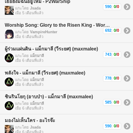
เธอยังมีฉันอยู่ไหม - P2WarShip
590
|
0
/
0
แกะโดย
Jsada
เมื่อ 5 เดือนที่แล้ว
Worship Song: Glory to the Risen King - Worship Song
692
|
0
/
0
แกะโดย
VampireHunter
เมื่อ 6 เดือนที่แล้ว
ผู้ร่วมแผ่นดิน - แม็กมาลี (วีระยศ) (maxmalee)
743
|
0
/
0
แกะโดย
แม็กมาลี
เมื่อ 6 เดือนที่แล้ว
พลังใจ - แม็กมาลี (วีระยศ) (maxmalee)
778
|
0
/
0
แกะโดย
แม็กมาลี
เมื่อ 6 เดือนที่แล้ว
ชินรินโยกุ (อาบป่า) - แม็กมาลี (maxmalee)
585
|
0
/
0
แกะโดย
แม็กมาลี
เมื่อ 6 เดือนที่แล้ว
มองไม่เห็นใคร - อะไรจ๊ะ
590
|
0
/
0
แกะโดย
Jsada
เมื่อ 6 เดือนที่แล้ว