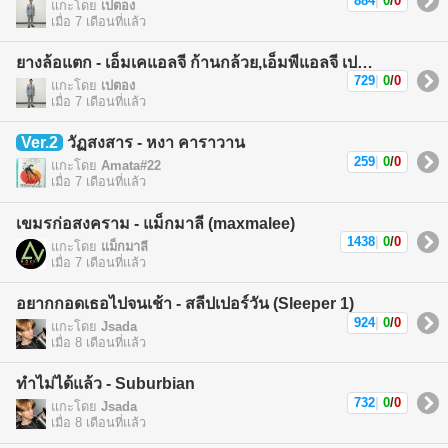
884
|
0
/
0
แกะโดย
เปตอง
เมื่อ 7 เดือนที่แล้ว
ยางล้อแตก - เอ็มเคแอลจี ก้านกล้วย,เอ็มพีแอลจี เปตอง (MKLG Kankuay,MPLG Patong)
729
|
0
/
0
แกะโดย
เปตอง
เมื่อ 7 เดือนที่แล้ว
Ver.2
วัฏสงสาร - หงา คาราวาน
259
|
0
/
0
แกะโดย
Amata#22
เมื่อ 7 เดือนที่แล้ว
เขมรก่อสงคราม - แม็กมาลี (maxmalee)
1438
|
0
/
0
แกะโดย
แม็กมาลี
เมื่อ 7 เดือนที่แล้ว
อยากกอดเธอไปจนเช้า - สลีปเปอร์วัน (Sleeper 1)
924
|
0
/
0
แกะโดย
Jsada
เมื่อ 8 เดือนที่แล้ว
ทำไม่ได้แล้ว - Suburbian
732
|
0
/
0
แกะโดย
Jsada
เมื่อ 8 เดือนที่แล้ว