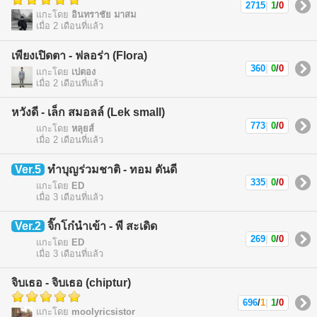
2715
|
1
/
0
แกะโดย
อินทราชัย มาสม
เมื่อ 2 เดือนที่แล้ว
เพียงเปิดตา - ฟลอร่า (Flora)
360
|
0
/
0
แกะโดย
เปตอง
เมื่อ 2 เดือนที่แล้ว
หวังดี - เล็ก สมอลล์ (Lek small)
773
|
0
/
0
แกะโดย
หลุยส์
เมื่อ 2 เดือนที่แล้ว
Ver.5
ทำบุญร่วมชาติ - ทอม ดันดี
335
|
0
/
0
แกะโดย
ED
เมื่อ 3 เดือนที่แล้ว
Ver.2
จิ๊กโก๋นำเข้า - พี สะเดิด
269
|
0
/
0
แกะโดย
ED
เมื่อ 3 เดือนที่แล้ว
จิบเธอ - จิบเธอ (chiptur)
696
/
1
|
1
/
0
แกะโดย
moolyricsistor