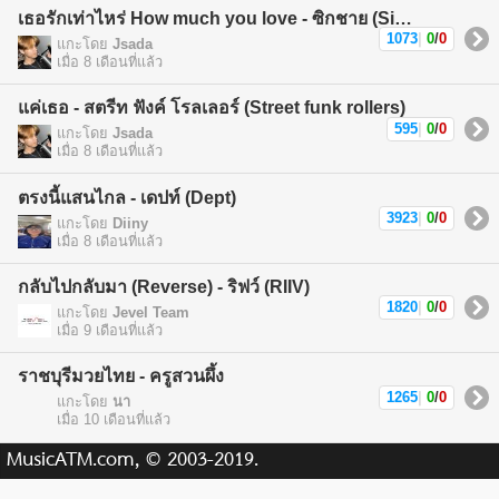
เธอรักเท่าไหร่ How much you love - ซิกชาย (Sickchild)
1073
|
0
/
0
แกะโดย
Jsada
เมื่อ 8 เดือนที่แล้ว
แค่เธอ - สตรีท ฟังค์ โรลเลอร์ (Street funk rollers)
595
|
0
/
0
แกะโดย
Jsada
เมื่อ 8 เดือนที่แล้ว
ตรงนี้แสนไกล - เดปท์ (Dept)
3923
|
0
/
0
แกะโดย
Diiny
เมื่อ 8 เดือนที่แล้ว
กลับไปกลับมา (Reverse) - ริฟว์ (RIIV)
1820
|
0
/
0
แกะโดย
Jevel Team
เมื่อ 9 เดือนที่แล้ว
ราชบุรีมวยไทย - ครูสวนผึ้ง
1265
|
0
/
0
แกะโดย
นา
เมื่อ 10 เดือนที่แล้ว
MusicATM.com, © 2003-2019.