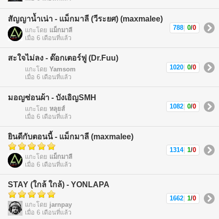
สัญญาน้ำเน่า - แม็กมาลี (วีระยศ) (maxmalee)
788
|
0
/
0
แกะโดย
แม็กมาลี
เมื่อ 6 เดือนที่แล้ว
สะใจไม่ลง - ด๊อกเตอร์ฟู (Dr.Fuu)
1020
|
0
/
0
แกะโดย
Yamsom
เมื่อ 6 เดือนที่แล้ว
มอญซ่อนผ้า - บังเอิญSMH
1082
|
0
/
0
แกะโดย
หลุยส์
เมื่อ 6 เดือนที่แล้ว
ยินดีกับตอนนี้ - แม็กมาลี (maxmalee)
1314
|
1
/
0
แกะโดย
แม็กมาลี
เมื่อ 6 เดือนที่แล้ว
STAY (ใกล้ ใกล้) - YONLAPA
1662
|
1
/
0
แกะโดย
jarnpay
เมื่อ 6 เดือนที่แล้ว