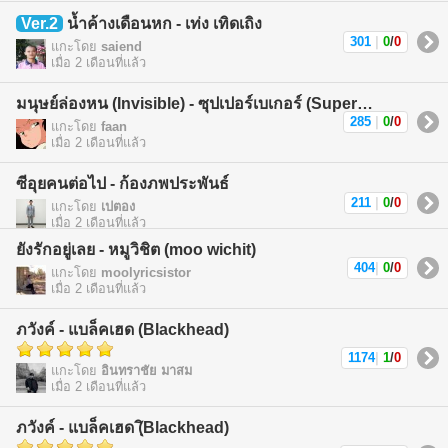
Ver.2
น้ำค้างเดือนหก - เท่ง เทิดเถิง
301
|
0
/
0
แกะโดย
saiend
เมื่อ 2 เดือนที่แล้ว
มนุษย์ล่องหน (Invisible) - ซุปเปอร์เบเกอร์ (Superbaker)
285
|
0
/
0
แกะโดย
faan
เมื่อ 2 เดือนที่แล้ว
ซีอุยคนต่อไป - ก้องภพประพันธ์
211
|
0
/
0
แกะโดย
เปตอง
เมื่อ 2 เดือนที่แล้ว
ยังรักอยู่เลย - หมูวิชิต (moo wichit)
404
|
0
/
0
แกะโดย
moolyricsistor
เมื่อ 2 เดือนที่แล้ว
ภวังค์ - แบล็คเฮด (Blackhead)
1174
|
1
/
0
แกะโดย
อินทราชัย มาสม
เมื่อ 2 เดือนที่แล้ว
ภวังค์ - แบล็คเฮด (ฺิBlackhead)