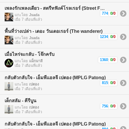
เพลงรักเพลงเดียว - สตรีทฟังค์โรลเรอร์ (Street Funk Rollers)
774
|
0
/
0
แกะโดย
Jsada
เมื่อ 7 เดือนที่แล้ว
พื้นที่ว่างเปล่า - เดอะ วันเดอเรอร์ (The wanderer)
1234
|
0
/
0
แกะโดย
Jsada
เมื่อ 7 เดือนที่แล้ว
เมื่อไหร่จะกลับ - โจ๊กครับ
1360
|
0
/
0
แกะโดย
แม็กมาลี
เมื่อ 7 เดือนที่แล้ว
กลับตัวกลับใจ - เอ็มพีแอลจี เปตอง (MPLG Patong)
815
|
0
/
0
แกะโดย
เปตอง
เมื่อ 7 เดือนที่แล้ว
เด็กสลัม - คีรีบูน
756
|
0
/
0
แกะโดย
เปตอง
เมื่อ 7 เดือนที่แล้ว
กลับตัวกลับใจ - เอ็มพีแอลจี เปตอง (MPLG Patong)