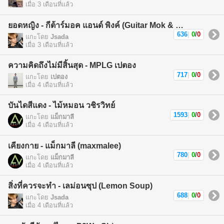
เมื่อ 3 เดือนที่แล้ว
ยอดหญิง - กีต้าร์มอค แอนด์ พิงค์ (Guitar Mok & Pink)
636
|
0
/
0
แกะโดย
Jsada
เมื่อ 3 เดือนที่แล้ว
ความคิดถึงไม่มีสิ้นสุด - MPLG เปตอง
717
|
0
/
0
แกะโดย
เปตอง
เมื่อ 4 เดือนที่แล้ว
บันไดสีแดง - ไม้หมอน วชิรวิทย์
1593
|
0
/
0
แกะโดย
แม็กมาลี
เมื่อ 4 เดือนที่แล้ว
เคียงกาย - แม็กมาลี (maxmalee)
780
|
0
/
0
แกะโดย
แม็กมาลี
เมื่อ 4 เดือนที่แล้ว
สิ่งที่ควรจะทำ - เลม่อนซุป (Lemon Soup)
688
|
0
/
0
แกะโดย
Jsada
เมื่อ 4 เดือนที่แล้ว