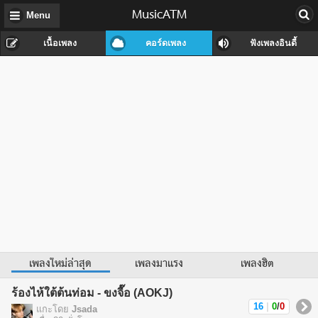
MusicATM
Menu
เนื้อเพลง
คอร์ดเพลง
ฟังเพลงอินดี้
เพลงใหม่ล่าสุด
เพลงมาแรง
เพลงฮิต
ร้องไห้ใต้ต้นท่อม - ขงจื๊อ (AOKJ)
16
|
0
/
0
แกะโดย
Jsada