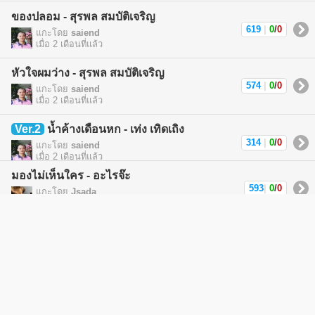
ของปลอม - สุรพล สมบัติเจริญ
619
|
0
/
0
แกะโดย
saiend
เมื่อ 2 เดือนที่แล้ว
หัวใจผมว่าง - สุรพล สมบัติเจริญ
574
|
0
/
0
แกะโดย
saiend
เมื่อ 2 เดือนที่แล้ว
Ver.2
น้ำค้างเดือนหก - เท่ง เทิดเถิง
314
|
0
/
0
แกะโดย
saiend
เมื่อ 2 เดือนที่แล้ว
มองไม่เห็นใคร - อะไรจ๊ะ
593
|
0
/
0
แกะโดย
Jsada
เมื่อ 6 เดือนที่แล้ว
สัญญาน้ำเน่า - แม็กมาลี (วีระยศ) (maxmalee)
793
|
0
/
0
แกะโดย
แม็กมาลี
เมื่อ 6 เดือนที่แล้ว
สะใจไม่ลง - ด๊อกเตอร์ฟู (Dr.Fuu)
1034
|
0
/
0
แกะโดย
Yamsom