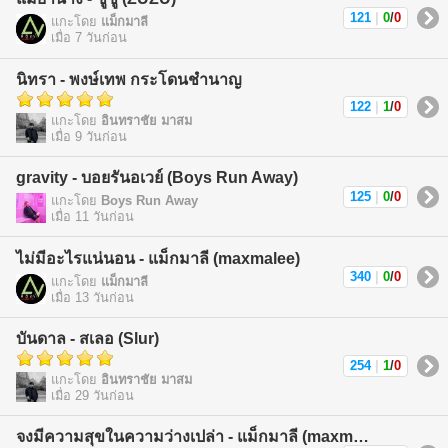
121
|
0
/
0
แกะโดย
แม็กมาลี
เมื่อ 7 วันก่อน
นิทรา - พงษ์เทพ กระโดนชำนาญ
122
|
1
/
0
แกะโดย
อินทราชัย มาสม
เมื่อ 9 วันก่อน
gravity - บอยรันอเวย์ (Boys Run Away)
125
|
0
/
0
แกะโดย
Boys Run Away
เมื่อ 11 วันก่อน
ไม่มีอะไรแน่นอน - แม็กมาลี (maxmalee)
340
|
0
/
0
แกะโดย
แม็กมาลี
เมื่อ 13 วันก่อน
บันดาล - สเลอ (Slur)
254
|
1
/
0
แกะโดย
อินทราชัย มาสม
เมื่อ 29 วันก่อน
จงมีความสุขในความว่างเปล่า - แม็กมาลี (maxmalee)