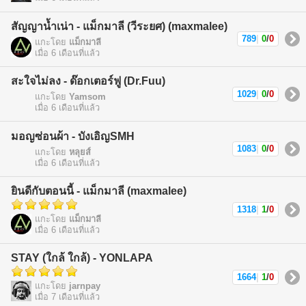
สัญญาน้ำเน่า - แม็กมาลี (วีระยศ) (maxmalee)
789
|
0
/
0
แกะโดย
แม็กมาลี
เมื่อ 6 เดือนที่แล้ว
สะใจไม่ลง - ด๊อกเตอร์ฟู (Dr.Fuu)
1029
|
0
/
0
แกะโดย
Yamsom
เมื่อ 6 เดือนที่แล้ว
มอญซ่อนผ้า - บังเอิญSMH
1083
|
0
/
0
แกะโดย
หลุยส์
เมื่อ 6 เดือนที่แล้ว
ยินดีกับตอนนี้ - แม็กมาลี (maxmalee)
1318
|
1
/
0
แกะโดย
แม็กมาลี
เมื่อ 6 เดือนที่แล้ว
STAY (ใกล้ ใกล้) - YONLAPA
1664
|
1
/
0
แกะโดย
jarnpay
เมื่อ 7 เดือนที่แล้ว