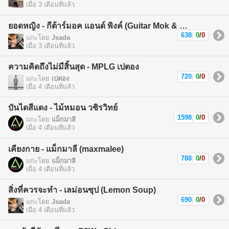
เมื่อ 3 เดือนที่แล้ว
ยอดหญิง - กีต้าร์มอค แอนด์ พิงค์ (Guitar Mok & Pink)
638
|
0
/
0
แกะโดย
Jsada
เมื่อ 3 เดือนที่แล้ว
ความคิดถึงไม่มีสิ้นสุด - MPLG เปตอง
720
|
0
/
0
แกะโดย
เปตอง
เมื่อ 4 เดือนที่แล้ว
บันไดสีแดง - ไม้หมอน วชิรวิทย์
1598
|
0
/
0
แกะโดย
แม็กมาลี
เมื่อ 4 เดือนที่แล้ว
เคียงกาย - แม็กมาลี (maxmalee)
788
|
0
/
0
แกะโดย
แม็กมาลี
เมื่อ 4 เดือนที่แล้ว
สิ่งที่ควรจะทำ - เลม่อนซุป (Lemon Soup)
690
|
0
/
0
แกะโดย
Jsada
เมื่อ 4 เดือนที่แล้ว