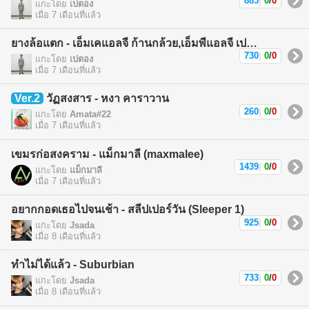
885
|
0
/
0
แกะโดย
เปตอง
เมื่อ 7 เดือนที่แล้ว
ยางล้อแตก - เอ็มเคแอลจี ก้านกล้วย,เอ็มพีแอลจี เปตอง (MKLG Kankuay,MPLG Patong)
730
|
0
/
0
แกะโดย
เปตอง
เมื่อ 7 เดือนที่แล้ว
Ver.2
วัฏสงสาร - หงา คาราวาน
260
|
0
/
0
แกะโดย
Amata#22
เมื่อ 7 เดือนที่แล้ว
เขมรก่อสงคราม - แม็กมาลี (maxmalee)
1439
|
0
/
0
แกะโดย
แม็กมาลี
เมื่อ 7 เดือนที่แล้ว
อยากกอดเธอไปจนเช้า - สลีปเปอร์วัน (Sleeper 1)
925
|
0
/
0
แกะโดย
Jsada
เมื่อ 8 เดือนที่แล้ว
ทำไม่ได้แล้ว - Suburbian
733
|
0
/
0
แกะโดย
Jsada
เมื่อ 8 เดือนที่แล้ว