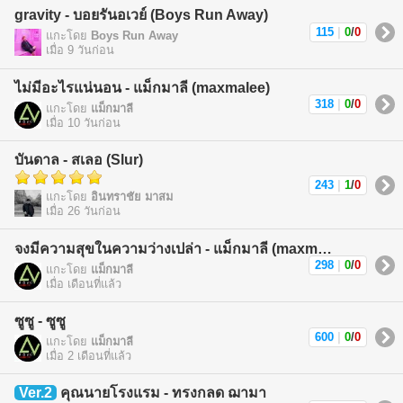
gravity - บอยรันอเวย์ (Boys Run Away)
115
|
0
/
0
แกะโดย
Boys Run Away
เมื่อ 9 วันก่อน
ไม่มีอะไรแน่นอน - แม็กมาลี (maxmalee)
318
|
0
/
0
แกะโดย
แม็กมาลี
เมื่อ 10 วันก่อน
บันดาล - สเลอ (Slur)
243
|
1
/
0
แกะโดย
อินทราชัย มาสม
เมื่อ 26 วันก่อน
จงมีความสุขในความว่างเปล่า - แม็กมาลี (maxmalee)
298
|
0
/
0
แกะโดย
แม็กมาลี
เมื่อ เดือนที่แล้ว
ซูซู - ซูซู
600
|
0
/
0
แกะโดย
แม็กมาลี
เมื่อ 2 เดือนที่แล้ว
Ver.2
คุณนายโรงแรม - ทรงกลด ฌามา