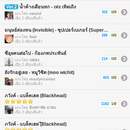
Ver.2
น้ำค้างเดือนหก - เท่ง เทิดเถิง
302
|
0
/
0
แกะโดย
saiend
เมื่อ 2 เดือนที่แล้ว
มนุษย์ล่องหน (Invisible) - ซุปเปอร์เบเกอร์ (Superbaker)
286
|
0
/
0
แกะโดย
faan
เมื่อ 2 เดือนที่แล้ว
ซีอุยคนต่อไป - ก้องภพประพันธ์
214
|
0
/
0
แกะโดย
เปตอง
เมื่อ 2 เดือนที่แล้ว
ยังรักอยู่เลย - หมูวิชิต (moo wichit)
405
|
0
/
0
แกะโดย
moolyricsistor
เมื่อ 2 เดือนที่แล้ว
ภวังค์ - แบล็คเฮด (Blackhead)
1182
|
1
/
0
แกะโดย
อินทราชัย มาสม
เมื่อ 2 เดือนที่แล้ว
ภวังค์ - แบล็คเฮด (ฺิBlackhead)