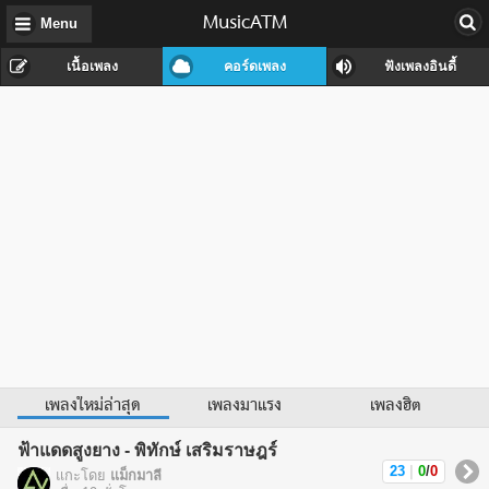
MusicATM
Menu
เนื้อเพลง
คอร์ดเพลง
ฟังเพลงอินดี้
เพลงใหม่ล่าสุด
เพลงมาแรง
เพลงฮิต
ฟ้าแดดสูงยาง - พิทักษ์ เสริมราษฎร์
23
|
0
/
0
แกะโดย
แม็กมาลี