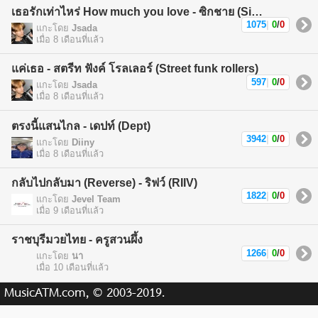
เธอรักเท่าไหร่ How much you love - ซิกชาย (Sickchild)
1075
|
0
/
0
แกะโดย
Jsada
เมื่อ 8 เดือนที่แล้ว
แค่เธอ - สตรีท ฟังค์ โรลเลอร์ (Street funk rollers)
597
|
0
/
0
แกะโดย
Jsada
เมื่อ 8 เดือนที่แล้ว
ตรงนี้แสนไกล - เดปท์ (Dept)
3942
|
0
/
0
แกะโดย
Diiny
เมื่อ 8 เดือนที่แล้ว
กลับไปกลับมา (Reverse) - ริฟว์ (RIIV)
1822
|
0
/
0
แกะโดย
Jevel Team
เมื่อ 9 เดือนที่แล้ว
ราชบุรีมวยไทย - ครูสวนผึ้ง
1266
|
0
/
0
แกะโดย
นา
เมื่อ 10 เดือนที่แล้ว
MusicATM.com, © 2003-2019.