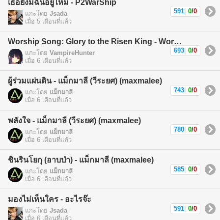
เธอยังมีฉันอยู่ไหม - P2WarShip
591
|
0
/
0
แกะโดย
Jsada
เมื่อ 5 เดือนที่แล้ว
Worship Song: Glory to the Risen King - Worship Song
693
|
0
/
0
แกะโดย
VampireHunter
เมื่อ 6 เดือนที่แล้ว
ผู้ร่วมแผ่นดิน - แม็กมาลี (วีระยศ) (maxmalee)
743
|
0
/
0
แกะโดย
แม็กมาลี
เมื่อ 6 เดือนที่แล้ว
พลังใจ - แม็กมาลี (วีระยศ) (maxmalee)
780
|
0
/
0
แกะโดย
แม็กมาลี
เมื่อ 6 เดือนที่แล้ว
ชินรินโยกุ (อาบป่า) - แม็กมาลี (maxmalee)
585
|
0
/
0
แกะโดย
แม็กมาลี
เมื่อ 6 เดือนที่แล้ว
มองไม่เห็นใคร - อะไรจ๊ะ
591
|
0
/
0
แกะโดย
Jsada
เมื่อ 6 เดือนที่แล้ว