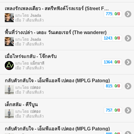
เพลงรักเพลงเดียว - สตรีทฟังค์โรลเรอร์ (Street Funk Rollers)
775
|
0
/
0
แกะโดย
Jsada
เมื่อ 7 เดือนที่แล้ว
พื้นที่ว่างเปล่า - เดอะ วันเดอเรอร์ (The wanderer)
1243
|
0
/
0
แกะโดย
Jsada
เมื่อ 7 เดือนที่แล้ว
เมื่อไหร่จะกลับ - โจ๊กครับ
1364
|
0
/
0
แกะโดย
แม็กมาลี
เมื่อ 7 เดือนที่แล้ว
กลับตัวกลับใจ - เอ็มพีแอลจี เปตอง (MPLG Patong)
815
|
0
/
0
แกะโดย
เปตอง
เมื่อ 7 เดือนที่แล้ว
เด็กสลัม - คีรีบูน
757
|
0
/
0
แกะโดย
เปตอง
เมื่อ 7 เดือนที่แล้ว
กลับตัวกลับใจ - เอ็มพีแอลจี เปตอง (MPLG Patong)