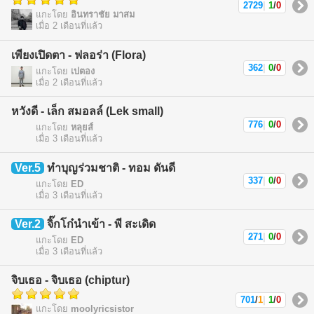
2729
|
1
/
0
แกะโดย
อินทราชัย มาสม
เมื่อ 2 เดือนที่แล้ว
เพียงเปิดตา - ฟลอร่า (Flora)
362
|
0
/
0
แกะโดย
เปตอง
เมื่อ 2 เดือนที่แล้ว
หวังดี - เล็ก สมอลล์ (Lek small)
776
|
0
/
0
แกะโดย
หลุยส์
เมื่อ 3 เดือนที่แล้ว
Ver.5
ทำบุญร่วมชาติ - ทอม ดันดี
337
|
0
/
0
แกะโดย
ED
เมื่อ 3 เดือนที่แล้ว
Ver.2
จิ๊กโก๋นำเข้า - พี สะเดิด
271
|
0
/
0
แกะโดย
ED
เมื่อ 3 เดือนที่แล้ว
จิบเธอ - จิบเธอ (chiptur)
701
/
1
|
1
/
0
แกะโดย
moolyricsistor