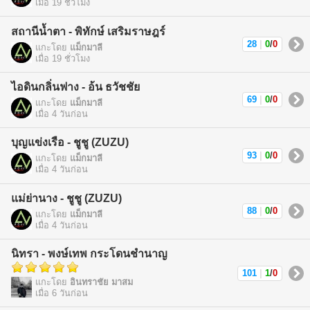
เมื่อ 19 ชั่วโมง
สถานีน้ำตา - พิทักษ์ เสริมราษฎร์
28
|
0
/
0
แกะโดย
แม็กมาลี
เมื่อ 19 ชั่วโมง
ไอดินกลิ่นฟาง - อ้น ธวัชชัย
69
|
0
/
0
แกะโดย
แม็กมาลี
เมื่อ 4 วันก่อน
บุญแข่งเรือ - ชูชู (ZUZU)
93
|
0
/
0
แกะโดย
แม็กมาลี
เมื่อ 4 วันก่อน
แม่ย่านาง - ชูชู (ZUZU)
88
|
0
/
0
แกะโดย
แม็กมาลี
เมื่อ 4 วันก่อน
นิทรา - พงษ์เทพ กระโดนชำนาญ
101
|
1
/
0
แกะโดย
อินทราชัย มาสม
เมื่อ 6 วันก่อน