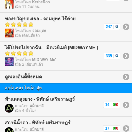
โพสต์โดย
KerbeRos
เมื่อ 11 วันก่อน
ของขวัญของเธอ - จอมยุทธ ไร้ค่าย
247
|
โพสต์โดย
จอมยุทธ
เมื่อ เดือนที่แล้ว
ได้โปรดไปจากฉัน. - มิดเวย์เมย์ (MIDWAYME )
335
|
โพสต์โดย
MID WAY Me'
เมื่อ 2 เดือนที่แล้ว
ดูเพลงอินดี้ทั้งหมด
คอร์ดเพลง ใหม่ล่าสุด
ฟ้าแดดสูงยาง - พิทักษ์ เสริมราษฎร์
14
|
0
/
0
แกะโดย
แม็กมาลี
เมื่อ 4 ชั่วโมง
สถานีน้ำตา - พิทักษ์ เสริมราษฎร์
17
|
0
/
0
แกะโดย
แม็กมาลี