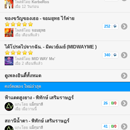
โพสต์โดย
KerbeRos
เมื่อ 12 วันก่อน
ของขวัญของเธอ - จอมยุทธ ไร้ค่าย
252
|
โพสต์โดย
จอมยุทธ
เมื่อ เดือนที่แล้ว
ได้โปรดไปจากฉัน. - มิดเวย์เมย์ (MIDWAYME )
340
|
โพสต์โดย
MID WAY Me'
เมื่อ 2 เดือนที่แล้ว
ดูเพลงอินดี้ทั้งหมด
คอร์ดเพลง ใหม่ล่าสุด
ฟ้าแดดสูงยาง - พิทักษ์ เสริมราษฎร์
26
|
0
/
0
แกะโดย
แม็กมาลี
เมื่อ เมื่อวานนี้
สถานีน้ำตา - พิทักษ์ เสริมราษฎร์
41
|
0
/
0
แกะโดย
แม็กมาลี