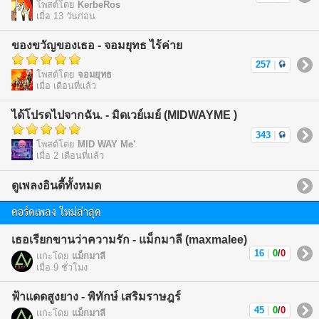
โพสต์โดย
KerbeRos
เมื่อ 13 วันก่อน
ของขวัญของเธอ - จอมยุทธ ไร้ค่าย
257
|
โพสต์โดย
จอมยุทธ
เมื่อ เดือนที่แล้ว
ได้โปรดไปจากฉัน. - มิดเวย์เมย์ (MIDWAYME )
343
|
โพสต์โดย
MID WAY Me'
เมื่อ 2 เดือนที่แล้ว
ดูเพลงอินดี้ทั้งหมด
คอร์ดเพลง ใหม่ล่าสุด
เธอเรียกขานว่าความรัก - แม็กมาลี (maxmalee)
16
|
0
/
0
แกะโดย
แม็กมาลี
เมื่อ 9 ชั่วโมง
ฟ้าแดดสูงยาง - พิทักษ์ เสริมราษฎร์
45
|
0
/
0
แกะโดย
แม็กมาลี