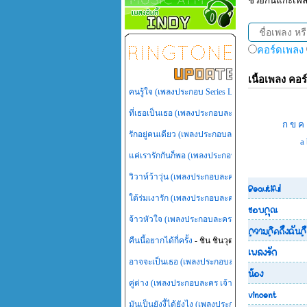
ช่วยกันแกะเพ
คอร์ดเพลง
เนื้อเพลง คอร์
คนรู้ใจ (เพลงประกอบ Series LOVE-18 (รักวุ่นวายหั
ที่เธอเป็นเธอ (เพลงประกอบละคร เทพธิดาปลาร้า)
- 
ก
ข
ค
รักอยู่คนเดียว (เพลงประกอบละคร เพลิงสีรุ้ง)
- นัท มี
a
แค่เรารักกันก็พอ (เพลงประกอบละคร สู้ยิบตา)
- โรส 
วิวาห์ว้าวุ่น (เพลงประกอบละคร วิวาห์ว้าวุ่น)
- น้ำชา
Beautiful
ใต้ร่มเงารัก (เพลงประกอบละคร ไทรโศก)
- ต้าร์ Mr
ขอบคุณ
จ้าวหัวใจ (เพลงประกอบละคร สามหัวใจ)
- เทพิน เลี
ความคิดถึงฉันค
คืนนี้อยากได้กี่ครั้ง
- ชิน ชินวุฒ
เพลงรัก
อาจจะเป็นเธอ (เพลงประกอบละคร กุหลาบไร้หนาม)
น้อง
คู่ต่าง (เพลงประกอบละคร เจ้าสาวไร่ส้ม)
- บิวตี้ พุธ
vincent
มันเป็นยังงี้ได้ยังไง (เพลงประกอบละคร หัวใจพลอย