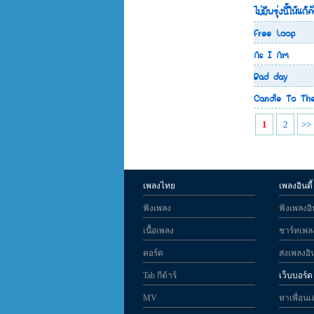
ไม่มีพรุ่งนี้ให้แก้ต
Free Loop
As I Am
Bad day
Candle To The
1
2
>>
เพลงไทย
เพลงอินดี้
ฟังเพลง
ฟังเพลงอิน
เนื้อเพลง
ชาร์ทเพลง
คอร์ด
ส่งเพลงอิน
Tab กีต้าร์
เว็บบอร์ด
MV
หาเพื่อนเ