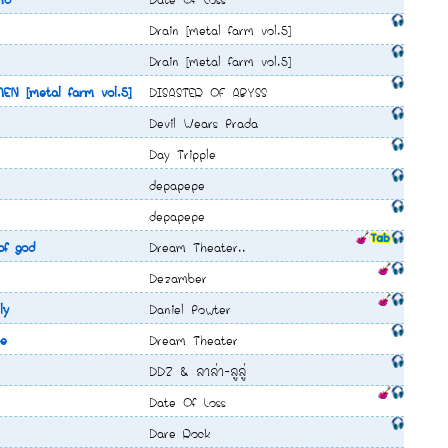
Drain [metal farm vol.5]
Drain [metal farm vol.5]
N [metal farm vol.5]
DISASTER OF ABYSS
Devil Wears Prada
Day Tripple
depapepe
depapepe
of god
Dream Theater..
Dezamber
ly
Daniel Powter
ce
Dream Theater
DDZ & ลาล่า-ลูลู่
Date Of Loss
Dare Rock