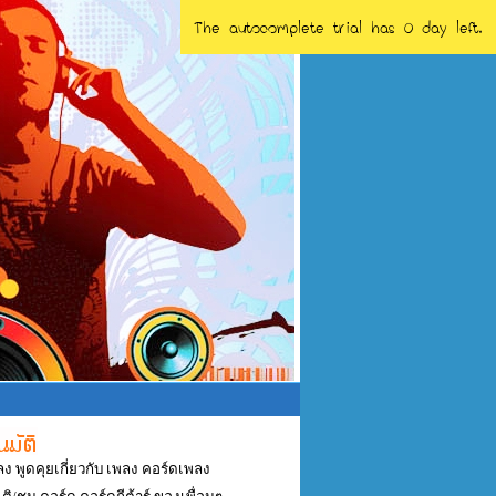
The autocomplete trial has 0 day left.
ลง พูดคุยเกี่ยวกับ เพลง คอร์ดเพลง