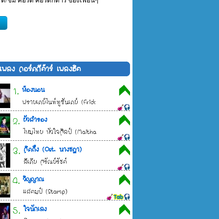
 ติ/ชม คอร์ด คอร์ดกีต้าร์ ของเพื่อนๆ
้อเพลง คอร์ดกีต้าร์ เพลงฮิต
1.
ห้องนอน
ฟรายเดย์ไนท์ทูซันเดย์ (Friday Night to Sunday)
2.
ผัวสำรอง
ไหมไทย หัวใจศิลป์ (Maithai Hua-jai-sin)
3.
คิดถึง (Ost. นางชฎา)
ลีเดีย ศรัณย์รัชต์
4.
วิญญาณ
แสตมป์ (Stamp)
5.
ใจนักเลง