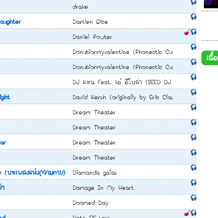
drake
ฟ ปองศักดิ์
aughter
Damien Rice
บงค์ ธนศักดิ์
Daniel Powter
รัชชานนท์
Donutformyvalentine (Phonectic Cuticle)
เนื
ุค THE STAR 5
Donutformyvalentine (Phonectic Cuticle)
DJ แทน Feat. เอ๋ อีโบล่า (SEED DJ SHOW PROJEC
ight
David Kersh (originally by Eric Clapton)
Dream Theater
Dream Theater
ar
Dream Theater
Dream Theater
y (บทเพลงแห่งความตาย)
Diamanda galas
้า
Damage In My Heart
Doomed Day
nd
Date Of Loss