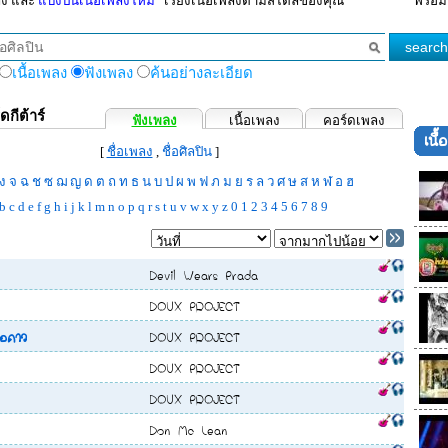
ลง และ
แบ่งปันเนื้อเพลงใหม่
เรียงเนื้อเพลงตามสไตล์ของคุณ
พร้อม
เนื้อเพลง
ฟังเพลง
ค้นอย่างละเอียด
ดกีต้าร์
ฟังเพลง
เนื้อเพลง
คอร์ดเพลง
เนื
วใจ 18))
- ชิน ชินวุฒ
[
ชื่อเพลง
,
ชื่อศิลปิน
]
นิก รณวีร์
ง
จ
ฉ
ช
ซ
ฌ
ญ
ด
ต
ถ
ท
ธ
น
บ
ป
ผ
พ
ฟ
ภ
ม
ย
ร
ล
ว
ศ
ษ
ส
ห
ฬ
อ
ฮ
เรีย
b
c
d
e
f
g
h
i
j
k
l
m
n
o
p
q
r
s
t
u
v
w
x
y
z
0
1
2
3
4
5
6
7
8
9
ศิรินทิพย์
 ชีรณัฐ, เตชินท์
Devil Wears Prada
.Team
DOUX PROJECT
่ยมอยู่
ือดาว
DOUX PROJECT
DOUX PROJECT
- แพท สุธาสินี, เสถียร ทำมือ
DOUX PROJECT
ระพี
Don Mc Lean
โจร)
- มอส ปฏิภาณ