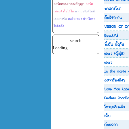
คอร์ดเพลง กล่องสัญญา
คอร์ด
ทาสกะโปก
เพลงหัวใจไม้ไผ่
ความจริงที่ไม่มี
ลัทธิซาตาน
เธอ คอร์ด
คอร์ดเพลง ปากโกรธ
VISION OF OME
ใจคิดถึง
Beautiful
search
ทั้งวัน ทั้งคืน
Loading
start (ญี่ปุ่น)
start
In the name 
อยากร้องดังๆ
Love You Late
Endless Sacrifi
โทรมาอีกแล้ว
เจ็บ
ก่อนจาก