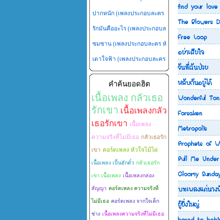
find your love
ปากหนัก (เพลงประกอบละคร กุหลาบไร้หนาม)
- อ๊อ
The Blowers D
รักมันคืออะไร (เพลงประกอบละคร เจ้าสาวไร่ส้ม)
- แ
Free Loop
ซมซาน (เพลงประกอบละคร หัวใจพลอยโจร)
- กาย 
อย่าเสียใจ
เดาใจฟ้า (เพลงประกอบละคร หัวใจพลอยโจร)
- ฟล
วันที่ฉันป่วย
หลับกันอยู่ได้
คำค้นยอดฮิต
Wonderful Ton
เนื้อเพลง กลัวเธอ
รักเขา
เนื้อเพลงกลัว
Forsaken
เธอรักเขา
เนื้อเพลง
Metropolis
ความจริงที่ไม่มีเธอ
กลัวเธอรัก
Prophets of W
เขา
คอร์ดเพลง หัวใจไม้ไผ่
Pull Me Under
เนื้อเพลง เปิ้นฮักตั๋ว
กลัวเธอรัก
Gloomy Sunda
เขา เนื้อเพลง
เนื้อเพลงกล่อง
บทเพลงแด่นางฟ
สัญญา
คอร์ดเพลง ความจริงที่
ผู้ยิ่งใหญ่
ไม่มีเธอ
คอร์ดเพลง จากใจเด็ก
ช่าง
เนื้อเพลงความจริงที่ไม่มีเธอ
bored to behi