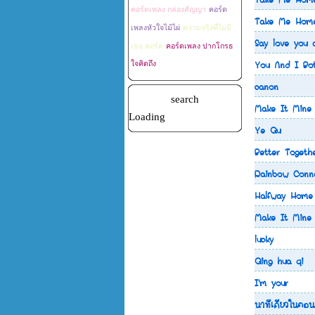
คอร์ดเพลง กล่องสัญญา
คอร์ด
Take Me Home
เพลงหัวใจไม้ไผ่
ความจริงที่ไม่มี
Say love you 
เธอ คอร์ด
คอร์ดเพลง ปากโกรธ
You And I Bo
ใจคิดถึง
canon
search
Make It Mine
Loading
Ye Qu
Better Togeth
Rainbow Conne
Halfway Home
Make It Mine
lucky
Qing hua qi
I'm your
นาทีเดียวในตอน