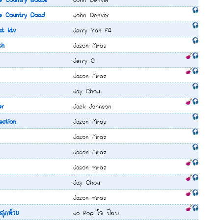
 Country Road
John Denver
at ktv
Jerry Yan F4
th
Jason Mraz
Jerry C
Jason Mraz
Jay Chou
er
Jack Johnson
ction
Jason Mraz
Jason Mraz
Jason Mraz
Jason mraz
Jay Chou
Jason mraz
สุดท้าย
Jo Pop โจ ป๊อบ