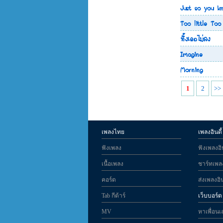
Just so you k
Too little Too
ทิ้งเธอไม่ลง
Imagine
Morning
1
2
>>
เพลงไทย
เพลงอินดี้
ฟังเพลง
ฟังเพลงอิน
เนื้อเพลง
ชาร์ทเพลง
คอร์ด
ส่งเพลงอิน
Tab กีต้าร์
เว็บบอร์ด
MV
หาเพื่อนเ