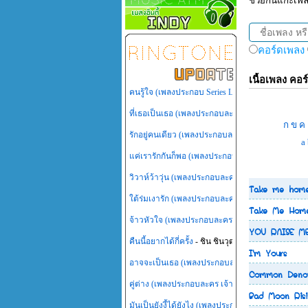
ช่วยกันแกะเพ
คอร์ดเพลง
เนื้อเพลง คอร์
คนรู้ใจ (เพลงประกอบ Series LOVE-18 (รักวุ่นวายหั
ที่เธอเป็นเธอ (เพลงประกอบละคร เทพธิดาปลาร้า)
- 
ก
ข
ค
รักอยู่คนเดียว (เพลงประกอบละคร เพลิงสีรุ้ง)
- นัท มี
a
แค่เรารักกันก็พอ (เพลงประกอบละคร สู้ยิบตา)
- โรส 
วิวาห์ว้าวุ่น (เพลงประกอบละคร วิวาห์ว้าวุ่น)
- น้ำชา
Take me home
ใต้ร่มเงารัก (เพลงประกอบละคร ไทรโศก)
- ต้าร์ Mr
Take Me Home
จ้าวหัวใจ (เพลงประกอบละคร สามหัวใจ)
- เทพิน เลี
YOU RAISE M
คืนนี้อยากได้กี่ครั้ง
- ชิน ชินวุฒ
I'm Yours
อาจจะเป็นเธอ (เพลงประกอบละคร กุหลาบไร้หนาม)
Common Denom
คู่ต่าง (เพลงประกอบละคร เจ้าสาวไร่ส้ม)
- บิวตี้ พุธ
Bad Moon Risi
มันเป็นยังงี้ได้ยังไง (เพลงประกอบละคร หัวใจพลอย