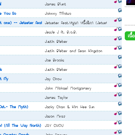
l
James Blunt
ฟ ปองศักดิ์
e You So
Johnny Tillotso
บงค์ ธนศักดิ์
t one) -- Jetseter feat.หนูนา หนึ่งธิดา
Jetseter feat.หนูนา หนึ่งธิดา (Jetseter feat.หนูนา หน
รัชชานนท์
Jessie J ft. B.o.B.
เนื
ุค THE STAR 5
Justin Bieber
Justin Bieber and Sean Kingston
Joe Brooks
is
Justin Bieber
t Fly
Jay Chou
John Michael Montgomery
James Taylor
(Ost.- The Myth)
Jacky Chan & Kim Hee Sun
Jason Mraz
ei (All The Way North)
JAY CHOU
 Country Roads
John Denver