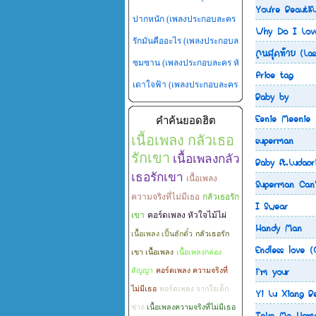
You're Beautifu
ปากหนัก (เพลงประกอบละคร กุหลาบไร้หนาม)
- อ๊อ
Why Do I Lov
รักมันคืออะไร (เพลงประกอบละคร เจ้าสาวไร่ส้ม)
- แ
คนสุดท้าย (Las
ซมซาน (เพลงประกอบละคร หัวใจพลอยโจร)
- กาย 
Price tag
เดาใจฟ้า (เพลงประกอบละคร หัวใจพลอยโจร)
- ฟล
Baby by
Eenie Meenie
คำค้นยอดฮิต
superman
เนื้อเพลง กลัวเธอ
รักเขา
เนื้อเพลงกลัว
Baby ft.Ludacr
เธอรักเขา
เนื้อเพลง
Superman Can'
ความจริงที่ไม่มีเธอ
กลัวเธอรัก
I Swear
เขา
คอร์ดเพลง หัวใจไม้ไผ่
Handy Man
เนื้อเพลง เปิ้นฮักตั๋ว
กลัวเธอรัก
Endless love 
เขา เนื้อเพลง
เนื้อเพลงกล่อง
i`m your
สัญญา
คอร์ดเพลง ความจริงที่
Yi Lu Xiang B
ไม่มีเธอ
คอร์ดเพลง จากใจเด็ก
ช่าง
เนื้อเพลงความจริงที่ไม่มีเธอ
Take Me Home