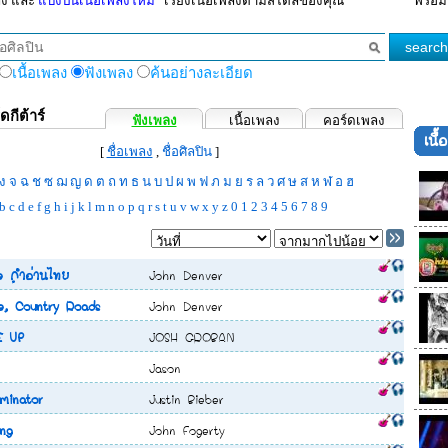
ลง และ
แบ่งปันเนื้อเพลงใหม่
เรียงเนื้อเพลงตามสไตล์ของคุณ
พร้อม
เนื้อเพลง
ฟังเพลง
ค้นอย่างละเอียด
ดกีต้าร์
ฟังเพลง
เนื้อเพลง
คอร์ดเพลง
เนื
วใจ 18))
- ชิน ชินวุฒ
[
ชื่อเพลง
,
ชื่อศิลปิน
]
นิก รณวีร์
ง
จ
ฉ
ช
ซ
ฌ
ญ
ด
ต
ถ
ท
ธ
น
บ
ป
ผ
พ
ฟ
ภ
ม
ย
ร
ล
ว
ศ
ษ
ส
ห
ฬ
อ
ฮ
เรีย
b
c
d
e
f
g
h
i
j
k
l
m
n
o
p
q
r
s
t
u
v
w
x
y
z
0
1
2
3
4
5
6
7
8
9
ศิรินทิพย์
 ชีรณัฐ, เตชินท์
 คำอ่านไทย
John Denver
.Team
, Country Roads
John Denver
่ยมอยู่
E UP
JOSH GROBAN
Jason
- แพท สุธาสินี, เสถียร ทำมือ
inator
Justin Bieber
ระพี
ng
John Fogerty
โจร)
- มอส ปฏิภาณ