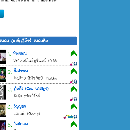
 ติ/ชม คอร์ด คอร์ดกีต้าร์ ของเพื่อนๆ
้อเพลง คอร์ดกีต้าร์ เพลงฮิต
1.
ห้องนอน
ฟรายเดย์ไนท์ทูซันเดย์ (Friday Night to Sunday)
2.
ผัวสำรอง
ไหมไทย หัวใจศิลป์ (Maithai Hua-jai-sin)
3.
คิดถึง (Ost. นางชฎา)
ลีเดีย ศรัณย์รัชต์
4.
วิญญาณ
แสตมป์ (Stamp)
5.
ใจนักเลง