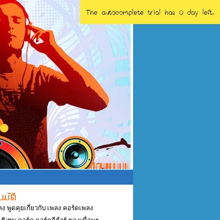
The autocomplete trial has 0 day left.
ลง พูดคุยเกี่ยวกับ เพลง คอร์ดเพลง