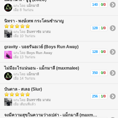
140
|
0
/
0
แกะโดย
แม็กมาลี
เมื่อ 8 วันก่อน
นิทรา - พงษ์เทพ กระโดนชำนาญ
128
|
1
/
0
แกะโดย
อินทราชัย มาสม
เมื่อ 10 วันก่อน
gravity - บอยรันอเวย์ (Boys Run Away)
128
|
0
/
0
แกะโดย
Boys Run Away
เมื่อ 13 วันก่อน
ไม่มีอะไรแน่นอน - แม็กมาลี (maxmalee)
350
|
0
/
0
แกะโดย
แม็กมาลี
เมื่อ 14 วันก่อน
บันดาล - สเลอ (Slur)
256
|
1
/
0
แกะโดย
อินทราชัย มาสม
เมื่อ เดือนที่แล้ว
จงมีความสุขในความว่างเปล่า - แม็กมาลี (maxmalee)