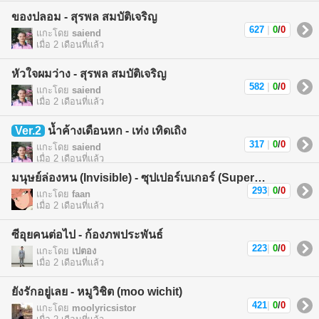
ของปลอม - สุรพล สมบัติเจริญ
627
|
0
/
0
แกะโดย
saiend
เมื่อ 2 เดือนที่แล้ว
หัวใจผมว่าง - สุรพล สมบัติเจริญ
582
|
0
/
0
แกะโดย
saiend
เมื่อ 2 เดือนที่แล้ว
Ver.2
น้ำค้างเดือนหก - เท่ง เทิดเถิง
317
|
0
/
0
แกะโดย
saiend
เมื่อ 2 เดือนที่แล้ว
มนุษย์ล่องหน (Invisible) - ซุปเปอร์เบเกอร์ (Superbaker)
293
|
0
/
0
แกะโดย
faan
เมื่อ 2 เดือนที่แล้ว
ซีอุยคนต่อไป - ก้องภพประพันธ์
223
|
0
/
0
แกะโดย
เปตอง
เมื่อ 2 เดือนที่แล้ว
ยังรักอยู่เลย - หมูวิชิต (moo wichit)
421
|
0
/
0
แกะโดย
moolyricsistor