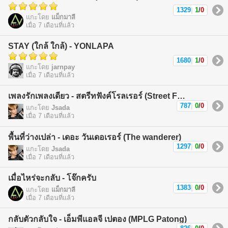
1329
|
1
/
0
แกะโดย
แม็กมาลี
เมื่อ 7 เดือนที่แล้ว
STAY (ใกล้ ใกล้) - YONLAPA
1680
|
1
/
0
แกะโดย
jarnpay
เมื่อ 7 เดือนที่แล้ว
เพลงรักเพลงเดียว - สตรีทฟังค์โรลเรอร์ (Street Funk Rollers)
787
|
0
/
0
แกะโดย
Jsada
เมื่อ 7 เดือนที่แล้ว
พื้นที่ว่างเปล่า - เดอะ วันเดอเรอร์ (The wanderer)
1297
|
0
/
0
แกะโดย
Jsada
เมื่อ 7 เดือนที่แล้ว
เมื่อไหร่จะกลับ - โจ๊กครับ
1383
|
0
/
0
แกะโดย
แม็กมาลี
เมื่อ 7 เดือนที่แล้ว
กลับตัวกลับใจ - เอ็มพีแอลจี เปตอง (MPLG Patong)