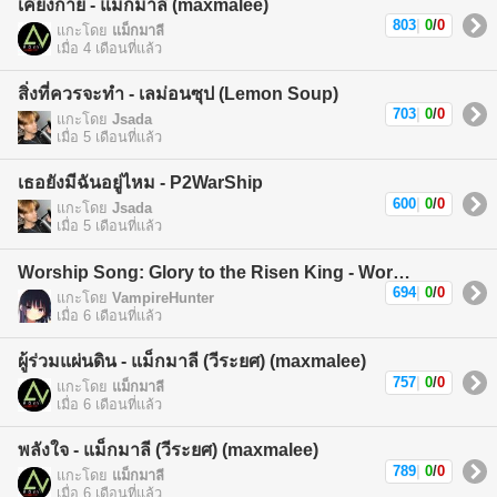
เคียงกาย - แม็กมาลี (maxmalee)
803
|
0
/
0
แกะโดย
แม็กมาลี
เมื่อ 4 เดือนที่แล้ว
สิ่งที่ควรจะทำ - เลม่อนซุป (Lemon Soup)
703
|
0
/
0
แกะโดย
Jsada
เมื่อ 5 เดือนที่แล้ว
เธอยังมีฉันอยู่ไหม - P2WarShip
600
|
0
/
0
แกะโดย
Jsada
เมื่อ 5 เดือนที่แล้ว
Worship Song: Glory to the Risen King - Worship Song
694
|
0
/
0
แกะโดย
VampireHunter
เมื่อ 6 เดือนที่แล้ว
ผู้ร่วมแผ่นดิน - แม็กมาลี (วีระยศ) (maxmalee)
757
|
0
/
0
แกะโดย
แม็กมาลี
เมื่อ 6 เดือนที่แล้ว
พลังใจ - แม็กมาลี (วีระยศ) (maxmalee)
789
|
0
/
0
แกะโดย
แม็กมาลี
เมื่อ 6 เดือนที่แล้ว