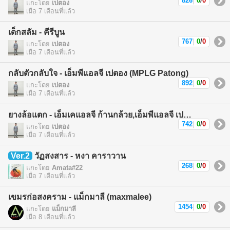
826
|
0
/
0
แกะโดย
เปตอง
เมื่อ 7 เดือนที่แล้ว
เด็กสลัม - คีรีบูน
767
|
0
/
0
แกะโดย
เปตอง
เมื่อ 7 เดือนที่แล้ว
กลับตัวกลับใจ - เอ็มพีแอลจี เปตอง (MPLG Patong)
892
|
0
/
0
แกะโดย
เปตอง
เมื่อ 7 เดือนที่แล้ว
ยางล้อแตก - เอ็มเคแอลจี ก้านกล้วย,เอ็มพีแอลจี เปตอง (MKLG Kankuay,MPLG Patong)
742
|
0
/
0
แกะโดย
เปตอง
เมื่อ 7 เดือนที่แล้ว
Ver.2
วัฏสงสาร - หงา คาราวาน
268
|
0
/
0
แกะโดย
Amata#22
เมื่อ 7 เดือนที่แล้ว
เขมรก่อสงคราม - แม็กมาลี (maxmalee)
1454
|
0
/
0
แกะโดย
แม็กมาลี
เมื่อ 8 เดือนที่แล้ว