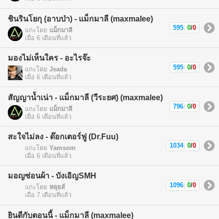
ชินรินโยกุ (อาบป่า) - แม็กมาลี (maxmalee)
595
|
0
/
0
แกะโดย
แม็กมาลี
เมื่อ 6 เดือนที่แล้ว
มองไม่เห็นใคร - อะไรจ๊ะ
595
|
0
/
0
แกะโดย
Jsada
เมื่อ 6 เดือนที่แล้ว
สัญญาน้ำเน่า - แม็กมาลี (วีระยศ) (maxmalee)
796
|
0
/
0
แกะโดย
แม็กมาลี
เมื่อ 6 เดือนที่แล้ว
สะใจไม่ลง - ด๊อกเตอร์ฟู (Dr.Fuu)
1034
|
0
/
0
แกะโดย
Yamsom
เมื่อ 6 เดือนที่แล้ว
มอญซ่อนผ้า - บังเอิญSMH
1096
|
0
/
0
แกะโดย
หลุยส์
เมื่อ 7 เดือนที่แล้ว
ยินดีกับตอนนี้ - แม็กมาลี (maxmalee)