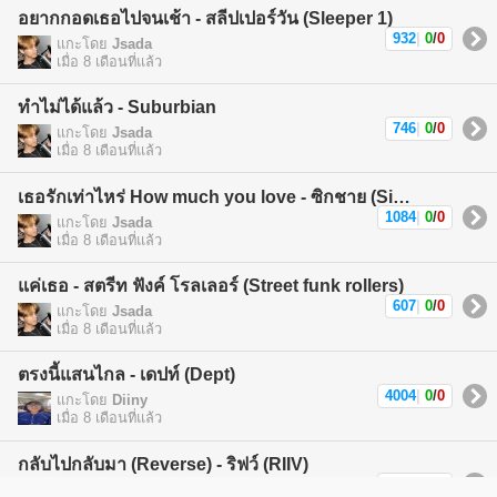
อยากกอดเธอไปจนเช้า - สลีปเปอร์วัน (Sleeper 1)
932
|
0
/
0
แกะโดย
Jsada
เมื่อ 8 เดือนที่แล้ว
ทำไม่ได้แล้ว - Suburbian
746
|
0
/
0
แกะโดย
Jsada
เมื่อ 8 เดือนที่แล้ว
เธอรักเท่าไหร่ How much you love - ซิกชาย (Sickchild)
1084
|
0
/
0
แกะโดย
Jsada
เมื่อ 8 เดือนที่แล้ว
แค่เธอ - สตรีท ฟังค์ โรลเลอร์ (Street funk rollers)
607
|
0
/
0
แกะโดย
Jsada
เมื่อ 8 เดือนที่แล้ว
ตรงนี้แสนไกล - เดปท์ (Dept)
4004
|
0
/
0
แกะโดย
Diiny
เมื่อ 8 เดือนที่แล้ว
กลับไปกลับมา (Reverse) - ริฟว์ (RIIV)
1829
|
0
/
0
แกะโดย
Jevel Team