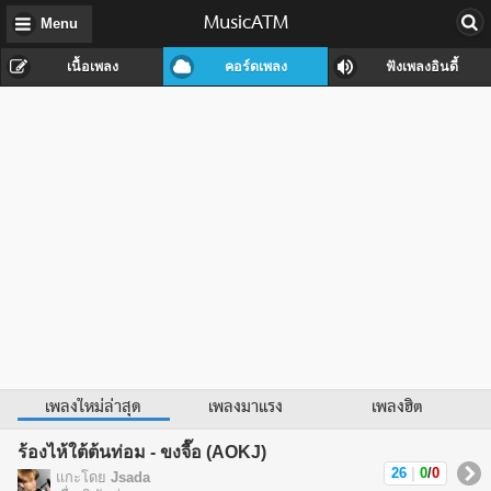
MusicATM
Menu
เนื้อเพลง
คอร์ดเพลง
ฟังเพลงอินดี้
เพลงใหม่ล่าสุด
เพลงมาแรง
เพลงฮิต
ร้องไห้ใต้ต้นท่อม - ขงจื๊อ (AOKJ)
26
|
0
/
0
แกะโดย
Jsada