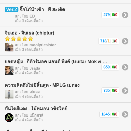
Ver.2
จิ๊กโก๋นำเข้า - พี สะเดิด
279
|
0
/
0
แกะโดย
ED
เมื่อ 3 เดือนที่แล้ว
จิบเธอ - จิบเธอ (chiptur)
718
/
1
|
1
/
0
แกะโดย
moolyricsistor
เมื่อ 3 เดือนที่แล้ว
ยอดหญิง - กีต้าร์มอค แอนด์ พิงค์ (Guitar Mok & Pink)
650
|
0
/
0
แกะโดย
Jsada
เมื่อ 4 เดือนที่แล้ว
ความคิดถึงไม่มีสิ้นสุด - MPLG เปตอง
735
|
0
/
0
แกะโดย
เปตอง
เมื่อ 4 เดือนที่แล้ว
บันไดสีแดง - ไม้หมอน วชิรวิทย์
1645
|
0
/
0
แกะโดย
แม็กมาลี
เมื่อ 4 เดือนที่แล้ว