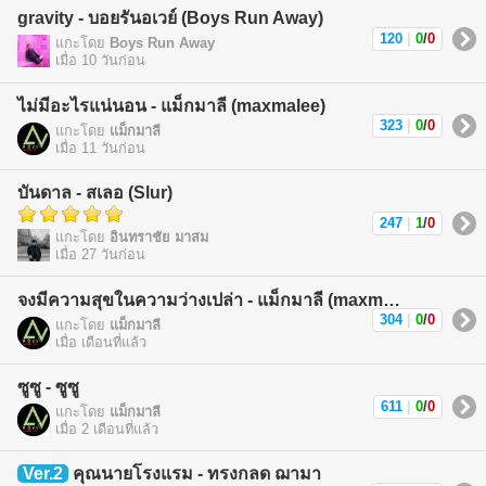
gravity - บอยรันอเวย์ (Boys Run Away)
120
|
0
/
0
แกะโดย
Boys Run Away
เมื่อ 10 วันก่อน
ไม่มีอะไรแน่นอน - แม็กมาลี (maxmalee)
323
|
0
/
0
แกะโดย
แม็กมาลี
เมื่อ 11 วันก่อน
บันดาล - สเลอ (Slur)
247
|
1
/
0
แกะโดย
อินทราชัย มาสม
เมื่อ 27 วันก่อน
จงมีความสุขในความว่างเปล่า - แม็กมาลี (maxmalee)
304
|
0
/
0
แกะโดย
แม็กมาลี
เมื่อ เดือนที่แล้ว
ซูซู - ซูซู
611
|
0
/
0
แกะโดย
แม็กมาลี
เมื่อ 2 เดือนที่แล้ว
Ver.2
คุณนายโรงแรม - ทรงกลด ฌามา