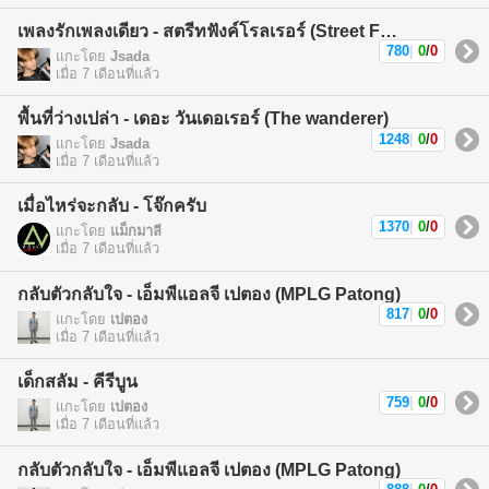
เพลงรักเพลงเดียว - สตรีทฟังค์โรลเรอร์ (Street Funk Rollers)
780
|
0
/
0
แกะโดย
Jsada
เมื่อ 7 เดือนที่แล้ว
พื้นที่ว่างเปล่า - เดอะ วันเดอเรอร์ (The wanderer)
1248
|
0
/
0
แกะโดย
Jsada
เมื่อ 7 เดือนที่แล้ว
เมื่อไหร่จะกลับ - โจ๊กครับ
1370
|
0
/
0
แกะโดย
แม็กมาลี
เมื่อ 7 เดือนที่แล้ว
กลับตัวกลับใจ - เอ็มพีแอลจี เปตอง (MPLG Patong)
817
|
0
/
0
แกะโดย
เปตอง
เมื่อ 7 เดือนที่แล้ว
เด็กสลัม - คีรีบูน
759
|
0
/
0
แกะโดย
เปตอง
เมื่อ 7 เดือนที่แล้ว
กลับตัวกลับใจ - เอ็มพีแอลจี เปตอง (MPLG Patong)