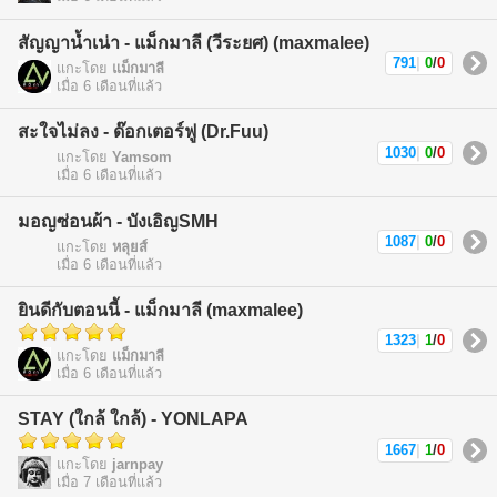
สัญญาน้ำเน่า - แม็กมาลี (วีระยศ) (maxmalee)
791
|
0
/
0
แกะโดย
แม็กมาลี
เมื่อ 6 เดือนที่แล้ว
สะใจไม่ลง - ด๊อกเตอร์ฟู (Dr.Fuu)
1030
|
0
/
0
แกะโดย
Yamsom
เมื่อ 6 เดือนที่แล้ว
มอญซ่อนผ้า - บังเอิญSMH
1087
|
0
/
0
แกะโดย
หลุยส์
เมื่อ 6 เดือนที่แล้ว
ยินดีกับตอนนี้ - แม็กมาลี (maxmalee)
1323
|
1
/
0
แกะโดย
แม็กมาลี
เมื่อ 6 เดือนที่แล้ว
STAY (ใกล้ ใกล้) - YONLAPA
1667
|
1
/
0
แกะโดย
jarnpay
เมื่อ 7 เดือนที่แล้ว