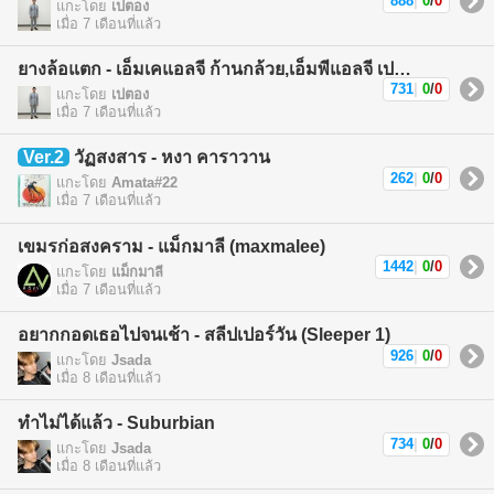
888
|
0
/
0
แกะโดย
เปตอง
เมื่อ 7 เดือนที่แล้ว
ยางล้อแตก - เอ็มเคแอลจี ก้านกล้วย,เอ็มพีแอลจี เปตอง (MKLG Kankuay,MPLG Patong)
731
|
0
/
0
แกะโดย
เปตอง
เมื่อ 7 เดือนที่แล้ว
Ver.2
วัฏสงสาร - หงา คาราวาน
262
|
0
/
0
แกะโดย
Amata#22
เมื่อ 7 เดือนที่แล้ว
เขมรก่อสงคราม - แม็กมาลี (maxmalee)
1442
|
0
/
0
แกะโดย
แม็กมาลี
เมื่อ 7 เดือนที่แล้ว
อยากกอดเธอไปจนเช้า - สลีปเปอร์วัน (Sleeper 1)
926
|
0
/
0
แกะโดย
Jsada
เมื่อ 8 เดือนที่แล้ว
ทำไม่ได้แล้ว - Suburbian
734
|
0
/
0
แกะโดย
Jsada
เมื่อ 8 เดือนที่แล้ว