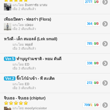
2777
|
1
/
0
แกะโดย
อินทราชัย มาสม
เมื่อ 2 เดือนที่แล้ว
เพียงเปิดตา - ฟลอร่า (Flora)
364
|
0
/
0
แกะโดย
เปตอง
เมื่อ 2 เดือนที่แล้ว
หวังดี - เล็ก สมอลล์ (Lek small)
785
|
0
/
0
แกะโดย
หลุยส์
เมื่อ 3 เดือนที่แล้ว
Ver.5
ทำบุญร่วมชาติ - ทอม ดันดี
338
|
0
/
0
แกะโดย
ED
เมื่อ 3 เดือนที่แล้ว
Ver.2
จิ๊กโก๋นำเข้า - พี สะเดิด
272
|
0
/
0
แกะโดย
ED
เมื่อ 3 เดือนที่แล้ว
จิบเธอ - จิบเธอ (chiptur)
709
/
1
|
1
/
0
แกะโดย
moolyricsistor