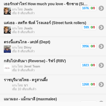
เธอรักเท่าไหร่ How much you love - ซิกชาย (Sickchild)
1076
|
0
/
0
แกะโดย
Jsada
เมื่อ 8 เดือนที่แล้ว
แค่เธอ - สตรีท ฟังค์ โรลเลอร์ (Street funk rollers)
599
|
0
/
0
แกะโดย
Jsada
เมื่อ 8 เดือนที่แล้ว
ตรงนี้แสนไกล - เดปท์ (Dept)
3956
|
0
/
0
แกะโดย
Diiny
เมื่อ 8 เดือนที่แล้ว
กลับไปกลับมา (Reverse) - ริฟว์ (RIIV)
1823
|
0
/
0
แกะโดย
Jevel Team
เมื่อ 9 เดือนที่แล้ว
ราชบุรีมวยไทย - ครูสวนผึ้ง
1268
|
0
/
0
แกะโดย
นา
เมื่อ 10 เดือนที่แล้ว
แมวมอง - แม็กมาลี (maxmalee)
1590
|
0
/
0
แกะโดย
แม็กมาลี