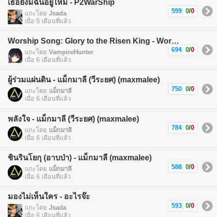
เธอยังมีฉันอยู่ไหม - P2WarShip
599
|
0
/
0
แกะโดย
Jsada
เมื่อ 5 เดือนที่แล้ว
Worship Song: Glory to the Risen King - Worship Song
694
|
0
/
0
แกะโดย
VampireHunter
เมื่อ 6 เดือนที่แล้ว
ผู้ร่วมแผ่นดิน - แม็กมาลี (วีระยศ) (maxmalee)
750
|
0
/
0
แกะโดย
แม็กมาลี
เมื่อ 6 เดือนที่แล้ว
พลังใจ - แม็กมาลี (วีระยศ) (maxmalee)
784
|
0
/
0
แกะโดย
แม็กมาลี
เมื่อ 6 เดือนที่แล้ว
ชินรินโยกุ (อาบป่า) - แม็กมาลี (maxmalee)
588
|
0
/
0
แกะโดย
แม็กมาลี
เมื่อ 6 เดือนที่แล้ว
มองไม่เห็นใคร - อะไรจ๊ะ
593
|
0
/
0
แกะโดย
Jsada
เมื่อ 6 เดือนที่แล้ว