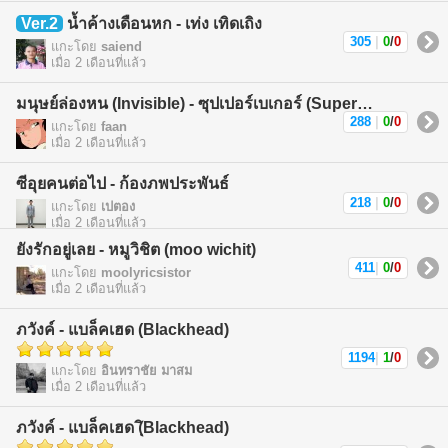
Ver.2
น้ำค้างเดือนหก - เท่ง เทิดเถิง
305
|
0
/
0
แกะโดย
saiend
เมื่อ 2 เดือนที่แล้ว
มนุษย์ล่องหน (Invisible) - ซุปเปอร์เบเกอร์ (Superbaker)
288
|
0
/
0
แกะโดย
faan
เมื่อ 2 เดือนที่แล้ว
ซีอุยคนต่อไป - ก้องภพประพันธ์
218
|
0
/
0
แกะโดย
เปตอง
เมื่อ 2 เดือนที่แล้ว
ยังรักอยู่เลย - หมูวิชิต (moo wichit)
411
|
0
/
0
แกะโดย
moolyricsistor
เมื่อ 2 เดือนที่แล้ว
ภวังค์ - แบล็คเฮด (Blackhead)
1194
|
1
/
0
แกะโดย
อินทราชัย มาสม
เมื่อ 2 เดือนที่แล้ว
ภวังค์ - แบล็คเฮด (ฺิBlackhead)