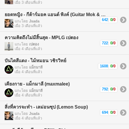
เมื่อ 3 เดือนที่แล้ว
ยอดหญิง - กีต้าร์มอค แอนด์ พิงค์ (Guitar Mok & Pink)
642
|
0
/
0
แกะโดย
Jsada
เมื่อ 3 เดือนที่แล้ว
ความคิดถึงไม่มีสิ้นสุด - MPLG เปตอง
722
|
0
/
0
แกะโดย
เปตอง
เมื่อ 4 เดือนที่แล้ว
บันไดสีแดง - ไม้หมอน วชิรวิทย์
1608
|
0
/
0
แกะโดย
แม็กมาลี
เมื่อ 4 เดือนที่แล้ว
เคียงกาย - แม็กมาลี (maxmalee)
792
|
0
/
0
แกะโดย
แม็กมาลี
เมื่อ 4 เดือนที่แล้ว
สิ่งที่ควรจะทำ - เลม่อนซุป (Lemon Soup)
694
|
0
/
0
แกะโดย
Jsada
เมื่อ 4 เดือนที่แล้ว