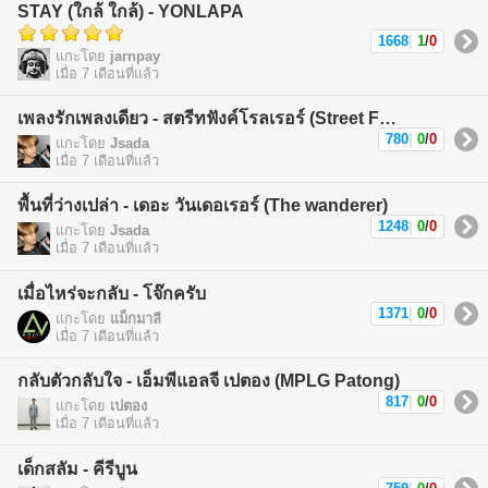
STAY (ใกล้ ใกล้) - YONLAPA
1668
|
1
/
0
แกะโดย
jarnpay
เมื่อ 7 เดือนที่แล้ว
เพลงรักเพลงเดียว - สตรีทฟังค์โรลเรอร์ (Street Funk Rollers)
780
|
0
/
0
แกะโดย
Jsada
เมื่อ 7 เดือนที่แล้ว
พื้นที่ว่างเปล่า - เดอะ วันเดอเรอร์ (The wanderer)
1248
|
0
/
0
แกะโดย
Jsada
เมื่อ 7 เดือนที่แล้ว
เมื่อไหร่จะกลับ - โจ๊กครับ
1371
|
0
/
0
แกะโดย
แม็กมาลี
เมื่อ 7 เดือนที่แล้ว
กลับตัวกลับใจ - เอ็มพีแอลจี เปตอง (MPLG Patong)
817
|
0
/
0
แกะโดย
เปตอง
เมื่อ 7 เดือนที่แล้ว
เด็กสลัม - คีรีบูน