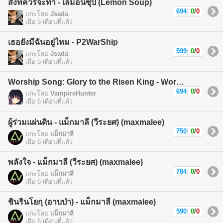
สิ่งที่ควรจะทำ - เลม่อนซุป (Lemon Soup)
694
|
0
/
0
แกะโดย
Jsada
เมื่อ 5 เดือนที่แล้ว
เธอยังมีฉันอยู่ไหม - P2WarShip
599
|
0
/
0
แกะโดย
Jsada
เมื่อ 5 เดือนที่แล้ว
Worship Song: Glory to the Risen King - Worship Song
694
|
0
/
0
แกะโดย
VampireHunter
เมื่อ 6 เดือนที่แล้ว
ผู้ร่วมแผ่นดิน - แม็กมาลี (วีระยศ) (maxmalee)
750
|
0
/
0
แกะโดย
แม็กมาลี
เมื่อ 6 เดือนที่แล้ว
พลังใจ - แม็กมาลี (วีระยศ) (maxmalee)
784
|
0
/
0
แกะโดย
แม็กมาลี
เมื่อ 6 เดือนที่แล้ว
ชินรินโยกุ (อาบป่า) - แม็กมาลี (maxmalee)
590
|
0
/
0
แกะโดย
แม็กมาลี
เมื่อ 6 เดือนที่แล้ว