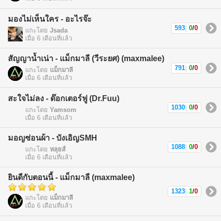
มองไม่เห็นใคร - อะไรจ๊ะ
593
|
0
/
0
แกะโดย
Jsada
เมื่อ 6 เดือนที่แล้ว
สัญญาน้ำเน่า - แม็กมาลี (วีระยศ) (maxmalee)
791
|
0
/
0
แกะโดย
แม็กมาลี
เมื่อ 6 เดือนที่แล้ว
สะใจไม่ลง - ด๊อกเตอร์ฟู (Dr.Fuu)
1030
|
0
/
0
แกะโดย
Yamsom
เมื่อ 6 เดือนที่แล้ว
มอญซ่อนผ้า - บังเอิญSMH
1088
|
0
/
0
แกะโดย
หลุยส์
เมื่อ 6 เดือนที่แล้ว
ยินดีกับตอนนี้ - แม็กมาลี (maxmalee)
1323
|
1
/
0
แกะโดย
แม็กมาลี
เมื่อ 6 เดือนที่แล้ว