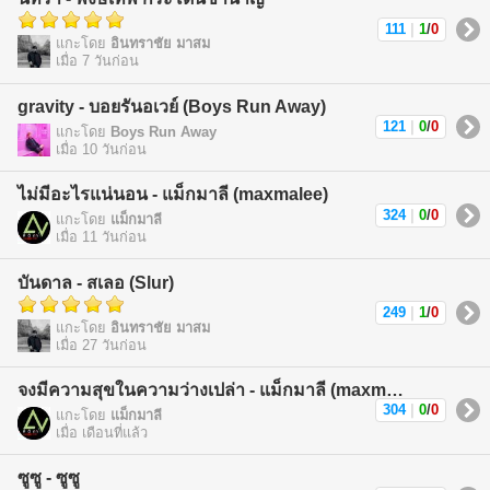
111
|
1
/
0
แกะโดย
อินทราชัย มาสม
เมื่อ 7 วันก่อน
gravity - บอยรันอเวย์ (Boys Run Away)
121
|
0
/
0
แกะโดย
Boys Run Away
เมื่อ 10 วันก่อน
ไม่มีอะไรแน่นอน - แม็กมาลี (maxmalee)
324
|
0
/
0
แกะโดย
แม็กมาลี
เมื่อ 11 วันก่อน
บันดาล - สเลอ (Slur)
249
|
1
/
0
แกะโดย
อินทราชัย มาสม
เมื่อ 27 วันก่อน
จงมีความสุขในความว่างเปล่า - แม็กมาลี (maxmalee)
304
|
0
/
0
แกะโดย
แม็กมาลี
เมื่อ เดือนที่แล้ว
ซูซู - ซูซู