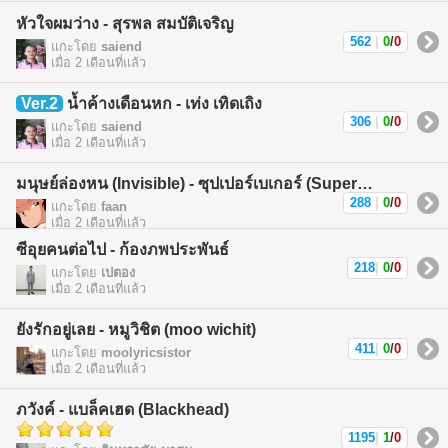
หัวใจผมว่าง - สุรพล สมบัติเจริญ
562
|
0
/
0
แกะโดย
saiend
เมื่อ 2 เดือนที่แล้ว
Ver.2
น้ำค้างเดือนหก - เท่ง เทิดเถิง
306
|
0
/
0
แกะโดย
saiend
เมื่อ 2 เดือนที่แล้ว
มนุษย์ล่องหน (Invisible) - ซุปเปอร์เบเกอร์ (Superbaker)
288
|
0
/
0
แกะโดย
faan
เมื่อ 2 เดือนที่แล้ว
ซีอุยคนต่อไป - ก้องภพประพันธ์
218
|
0
/
0
แกะโดย
เปตอง
เมื่อ 2 เดือนที่แล้ว
ยังรักอยู่เลย - หมูวิชิต (moo wichit)
411
|
0
/
0
แกะโดย
moolyricsistor
เมื่อ 2 เดือนที่แล้ว
ภวังค์ - แบล็คเฮด (Blackhead)
1195
|
1
/
0