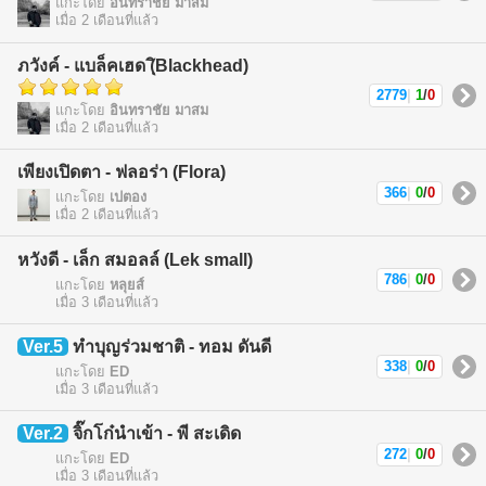
แกะโดย
อินทราชัย มาสม
เมื่อ 2 เดือนที่แล้ว
ภวังค์ - แบล็คเฮด (ฺิBlackhead)
2779
|
1
/
0
แกะโดย
อินทราชัย มาสม
เมื่อ 2 เดือนที่แล้ว
เพียงเปิดตา - ฟลอร่า (Flora)
366
|
0
/
0
แกะโดย
เปตอง
เมื่อ 2 เดือนที่แล้ว
หวังดี - เล็ก สมอลล์ (Lek small)
786
|
0
/
0
แกะโดย
หลุยส์
เมื่อ 3 เดือนที่แล้ว
Ver.5
ทำบุญร่วมชาติ - ทอม ดันดี
338
|
0
/
0
แกะโดย
ED
เมื่อ 3 เดือนที่แล้ว
Ver.2
จิ๊กโก๋นำเข้า - พี สะเดิด
272
|
0
/
0
แกะโดย
ED
เมื่อ 3 เดือนที่แล้ว