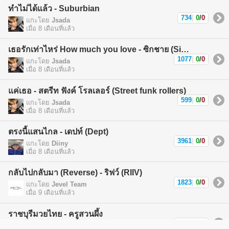
ทำไม่ได้แล้ว - Suburbian
734
|
0
/
0
แกะโดย
Jsada
เมื่อ 8 เดือนที่แล้ว
เธอรักเท่าไหร่ How much you love - ซิกชาย (Sickchild)
1077
|
0
/
0
แกะโดย
Jsada
เมื่อ 8 เดือนที่แล้ว
แค่เธอ - สตรีท ฟังค์ โรลเลอร์ (Street funk rollers)
599
|
0
/
0
แกะโดย
Jsada
เมื่อ 8 เดือนที่แล้ว
ตรงนี้แสนไกล - เดปท์ (Dept)
3961
|
0
/
0
แกะโดย
Diiny
เมื่อ 8 เดือนที่แล้ว
กลับไปกลับมา (Reverse) - ริฟว์ (RIIV)
1823
|
0
/
0
แกะโดย
Jevel Team
เมื่อ 9 เดือนที่แล้ว
ราชบุรีมวยไทย - ครูสวนผึ้ง
1269
|
0
/
0
แกะโดย
นา