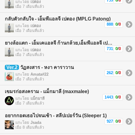
759
|
0
/
0
แกะโดย
เปตอง
เมื่อ 7 เดือนที่แล้ว
กลับตัวกลับใจ - เอ็มพีแอลจี เปตอง (MPLG Patong)
888
|
0
/
0
แกะโดย
เปตอง
เมื่อ 7 เดือนที่แล้ว
ยางล้อแตก - เอ็มเคแอลจี ก้านกล้วย,เอ็มพีแอลจี เปตอง (MKLG Kankuay,MPLG Patong)
731
|
0
/
0
แกะโดย
เปตอง
เมื่อ 7 เดือนที่แล้ว
Ver.2
วัฏสงสาร - หงา คาราวาน
262
|
0
/
0
แกะโดย
Amata#22
เมื่อ 7 เดือนที่แล้ว
เขมรก่อสงคราม - แม็กมาลี (maxmalee)
1443
|
0
/
0
แกะโดย
แม็กมาลี
เมื่อ 7 เดือนที่แล้ว
อยากกอดเธอไปจนเช้า - สลีปเปอร์วัน (Sleeper 1)
927
|
0
/
0
แกะโดย
Jsada
เมื่อ 8 เดือนที่แล้ว