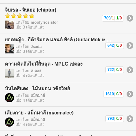
จิบเธอ - จิบเธอ (chiptur)
709
/
1
|
1
/
0
แกะโดย
moolyricsistor
เมื่อ 3 เดือนที่แล้ว
ยอดหญิง - กีต้าร์มอค แอนด์ พิงค์ (Guitar Mok & Pink)
642
|
0
/
0
แกะโดย
Jsada
เมื่อ 3 เดือนที่แล้ว
ความคิดถึงไม่มีสิ้นสุด - MPLG เปตอง
722
|
0
/
0
แกะโดย
เปตอง
เมื่อ 4 เดือนที่แล้ว
บันไดสีแดง - ไม้หมอน วชิรวิทย์
1610
|
0
/
0
แกะโดย
แม็กมาลี
เมื่อ 4 เดือนที่แล้ว
เคียงกาย - แม็กมาลี (maxmalee)
793
|
0
/
0
แกะโดย
แม็กมาลี
เมื่อ 4 เดือนที่แล้ว