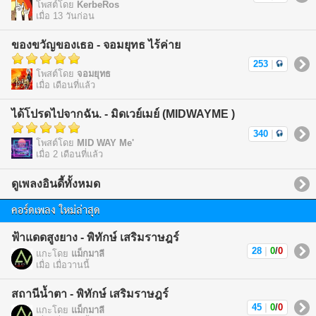
โพสต์โดย
KerbeRos
เมื่อ 13 วันก่อน
ของขวัญของเธอ - จอมยุทธ ไร้ค่าย
253
|
โพสต์โดย
จอมยุทธ
เมื่อ เดือนที่แล้ว
ได้โปรดไปจากฉัน. - มิดเวย์เมย์ (MIDWAYME )
340
|
โพสต์โดย
MID WAY Me'
เมื่อ 2 เดือนที่แล้ว
ดูเพลงอินดี้ทั้งหมด
คอร์ดเพลง ใหม่ล่าสุด
ฟ้าแดดสูงยาง - พิทักษ์ เสริมราษฎร์
28
|
0
/
0
แกะโดย
แม็กมาลี
เมื่อ เมื่อวานนี้
สถานีน้ำตา - พิทักษ์ เสริมราษฎร์
45
|
0
/
0
แกะโดย
แม็กมาลี