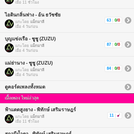
เมื่อ 11 ชั่วโมง
ไอดินกลิ่นฟาง - อ้น ธวัชชัย
63
|
0
/
0
แกะโดย
แม็กมาลี
เมื่อ 4 วันก่อน
บุญแข่งเรือ - ชูชู (ZUZU)
87
|
0
/
0
แกะโดย
แม็กมาลี
เมื่อ 4 วันก่อน
แม่ย่านาง - ชูชู (ZUZU)
84
|
0
/
0
แกะโดย
แม็กมาลี
เมื่อ 4 วันก่อน
ดูคอร์ดเพลงทั้งหมด
เนื้อเพลง ใหม่ล่าสุด
ฟ้าแดดสูงยาง - พิทักษ์ เสริมราษฎร์
11
|
แกะโดย
แม็กมาลี
เมื่อ 11 ชั่วโมง
สถานีน้ำตา - พิทักษ์ เสริมราษฎร์