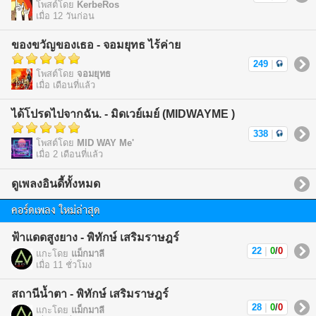
โพสต์โดย
KerbeRos
เมื่อ 12 วันก่อน
ของขวัญของเธอ - จอมยุทธ ไร้ค่าย
249
|
โพสต์โดย
จอมยุทธ
เมื่อ เดือนที่แล้ว
ได้โปรดไปจากฉัน. - มิดเวย์เมย์ (MIDWAYME )
338
|
โพสต์โดย
MID WAY Me'
เมื่อ 2 เดือนที่แล้ว
ดูเพลงอินดี้ทั้งหมด
คอร์ดเพลง ใหม่ล่าสุด
ฟ้าแดดสูงยาง - พิทักษ์ เสริมราษฎร์
22
|
0
/
0
แกะโดย
แม็กมาลี
เมื่อ 11 ชั่วโมง
สถานีน้ำตา - พิทักษ์ เสริมราษฎร์
28
|
0
/
0
แกะโดย
แม็กมาลี