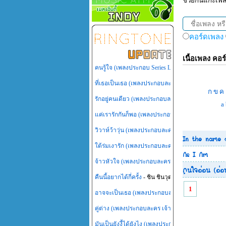
ช่วยกันแกะเพ
คอร์ดเพลง
เนื้อเพลง คอร์
คนรู้ใจ (เพลงประกอบ Series LOVE-18 (รักวุ่นวายหั
ที่เธอเป็นเธอ (เพลงประกอบละคร เทพธิดาปลาร้า)
- 
ก
ข
ค
รักอยู่คนเดียว (เพลงประกอบละคร เพลิงสีรุ้ง)
- นัท มี
a
แค่เรารักกันก็พอ (เพลงประกอบละคร สู้ยิบตา)
- โรส 
วิวาห์ว้าวุ่น (เพลงประกอบละคร วิวาห์ว้าวุ่น)
- น้ำชา
In the name 
ใต้ร่มเงารัก (เพลงประกอบละคร ไทรโศก)
- ต้าร์ Mr
As I Am
จ้าวหัวใจ (เพลงประกอบละคร สามหัวใจ)
- เทพิน เลี
คนใจอ่อน (อ่อ
คืนนี้อยากได้กี่ครั้ง
- ชิน ชินวุฒ
1
อาจจะเป็นเธอ (เพลงประกอบละคร กุหลาบไร้หนาม)
คู่ต่าง (เพลงประกอบละคร เจ้าสาวไร่ส้ม)
- บิวตี้ พุธ
มันเป็นยังงี้ได้ยังไง (เพลงประกอบละคร หัวใจพลอย