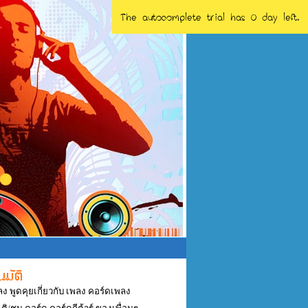
The autocomplete trial has 0 day left.
ลง พูดคุยเกี่ยวกับ เพลง คอร์ดเพลง