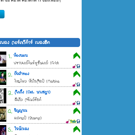
 ติ/ชม คอร์ด คอร์ดกีต้าร์ ของเพื่อนๆ
้อเพลง คอร์ดกีต้าร์ เพลงฮิต
1.
ห้องนอน
ฟรายเดย์ไนท์ทูซันเดย์ (Friday Night to Sunday)
2.
ผัวสำรอง
ไหมไทย หัวใจศิลป์ (Maithai Hua-jai-sin)
3.
คิดถึง (Ost. นางชฎา)
ลีเดีย ศรัณย์รัชต์
4.
วิญญาณ
แสตมป์ (Stamp)
5.
ใจนักเลง