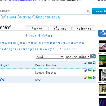
ลง และ
แบ่งปันเนื้อเพลงใหม่
เรียงเนื้อเพลงตามสไตล์ของคุณ
พร้อม
เนื้อเพลง
ฟังเพลง
ค้นอย่างละเอียด
ดกีต้าร์
ฟังเพลง
เนื้อเพลง
คอร์ดเพลง
เนื
วใจ 18))
- ชิน ชินวุฒ
[
ชื่อเพลง
,
ชื่อศิลปิน
]
นิก รณวีร์
ง
จ
ฉ
ช
ซ
ฌ
ญ
ด
ต
ถ
ท
ธ
น
บ
ป
ผ
พ
ฟ
ภ
ม
ย
ร
ล
ว
ศ
ษ
ส
ห
ฬ
อ
ฮ
เรีย
b
c
d
e
f
g
h
i
j
k
l
m
n
o
p
q
r
s
t
u
v
w
x
y
z
0
1
2
3
4
5
6
7
8
9
ศิรินทิพย์
 ชีรณัฐ, เตชินท์
of god
Dream Theater..
.Team
Dream Theater
่ยมอยู่
นใจ)
D2B
- แพท สุธาสินี, เสถียร ทำมือ
ระพี
โจร)
- มอส ปฏิภาณ