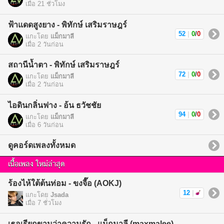
เมื่อ 21 ชั่วโมง
ฟ้าแดดสูงยาง - พิทักษ์ เสริมราษฎร์
52
|
0
/
0
แกะโดย
แม็กมาลี
เมื่อ 2 วันก่อน
สถานีน้ำตา - พิทักษ์ เสริมราษฎร์
72
|
0
/
0
แกะโดย
แม็กมาลี
เมื่อ 2 วันก่อน
ไอดินกลิ่นฟาง - อ้น ธวัชชัย
94
|
0
/
0
แกะโดย
แม็กมาลี
เมื่อ 6 วันก่อน
ดูคอร์ดเพลงทั้งหมด
เนื้อเพลง ใหม่ล่าสุด
ร้องไห้ใต้ต้นท่อม - ขงจื๊อ (AOKJ)
12
|
แกะโดย
Jsada
เมื่อ 7 ชั่วโมง
เธอเรียกขานว่าความรัก - แม็กมาลี (maxmalee)