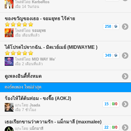
โพสต์โดย
KerbeRos
เมื่อ 14 วันก่อน
ของขวัญของเธอ - จอมยุทธ ไร้ค่าย
258
|
โพสต์โดย
จอมยุทธ
เมื่อ เดือนที่แล้ว
ได้โปรดไปจากฉัน. - มิดเวย์เมย์ (MIDWAYME )
349
|
โพสต์โดย
MID WAY Me'
เมื่อ 2 เดือนที่แล้ว
ดูเพลงอินดี้ทั้งหมด
คอร์ดเพลง ใหม่ล่าสุด
ร้องไห้ใต้ต้นท่อม - ขงจื๊อ (AOKJ)
15
|
0
/
0
แกะโดย
Jsada
เมื่อ 7 ชั่วโมง
เธอเรียกขานว่าความรัก - แม็กมาลี (maxmalee)
22
|
0
/
0
แกะโดย
แม็กมาลี