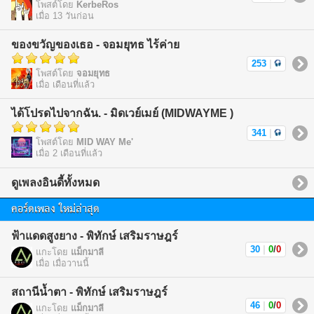
โพสต์โดย
KerbeRos
เมื่อ 13 วันก่อน
ของขวัญของเธอ - จอมยุทธ ไร้ค่าย
253
|
โพสต์โดย
จอมยุทธ
เมื่อ เดือนที่แล้ว
ได้โปรดไปจากฉัน. - มิดเวย์เมย์ (MIDWAYME )
341
|
โพสต์โดย
MID WAY Me'
เมื่อ 2 เดือนที่แล้ว
ดูเพลงอินดี้ทั้งหมด
คอร์ดเพลง ใหม่ล่าสุด
ฟ้าแดดสูงยาง - พิทักษ์ เสริมราษฎร์
30
|
0
/
0
แกะโดย
แม็กมาลี
เมื่อ เมื่อวานนี้
สถานีน้ำตา - พิทักษ์ เสริมราษฎร์
46
|
0
/
0
แกะโดย
แม็กมาลี