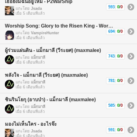
เธอยังมีฉันอยู่ไหม - P2WarShip
593
|
0
/
0
แกะโดย
Jsada
เมื่อ 5 เดือนที่แล้ว
Worship Song: Glory to the Risen King - Worship Song
694
|
0
/
0
แกะโดย
VampireHunter
เมื่อ 6 เดือนที่แล้ว
ผู้ร่วมแผ่นดิน - แม็กมาลี (วีระยศ) (maxmalee)
743
|
0
/
0
แกะโดย
แม็กมาลี
เมื่อ 6 เดือนที่แล้ว
พลังใจ - แม็กมาลี (วีระยศ) (maxmalee)
781
|
0
/
0
แกะโดย
แม็กมาลี
เมื่อ 6 เดือนที่แล้ว
ชินรินโยกุ (อาบป่า) - แม็กมาลี (maxmalee)
585
|
0
/
0
แกะโดย
แม็กมาลี
เมื่อ 6 เดือนที่แล้ว
มองไม่เห็นใคร - อะไรจ๊ะ
591
|
0
/
0
แกะโดย
Jsada
เมื่อ 6 เดือนที่แล้ว