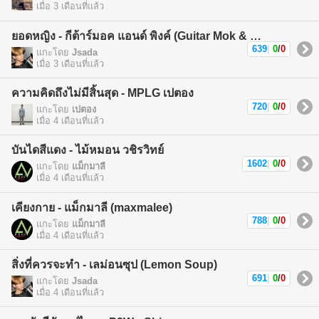
เมื่อ 3 เดือนที่แล้ว
ยอดหญิง - กีต้าร์มอค แอนด์ พิงค์ (Guitar Mok & Pink)
639
|
0
/
0
แกะโดย
Jsada
เมื่อ 3 เดือนที่แล้ว
ความคิดถึงไม่มีสิ้นสุด - MPLG เปตอง
720
|
0
/
0
แกะโดย
เปตอง
เมื่อ 4 เดือนที่แล้ว
บันไดสีแดง - ไม้หมอน วชิรวิทย์
1602
|
0
/
0
แกะโดย
แม็กมาลี
เมื่อ 4 เดือนที่แล้ว
เคียงกาย - แม็กมาลี (maxmalee)
788
|
0
/
0
แกะโดย
แม็กมาลี
เมื่อ 4 เดือนที่แล้ว
สิ่งที่ควรจะทำ - เลม่อนซุป (Lemon Soup)
691
|
0
/
0
แกะโดย
Jsada
เมื่อ 4 เดือนที่แล้ว