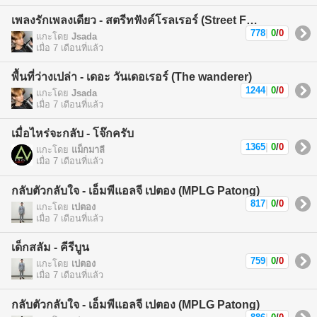
เพลงรักเพลงเดียว - สตรีทฟังค์โรลเรอร์ (Street Funk Rollers)
778
|
0
/
0
แกะโดย
Jsada
เมื่อ 7 เดือนที่แล้ว
พื้นที่ว่างเปล่า - เดอะ วันเดอเรอร์ (The wanderer)
1244
|
0
/
0
แกะโดย
Jsada
เมื่อ 7 เดือนที่แล้ว
เมื่อไหร่จะกลับ - โจ๊กครับ
1365
|
0
/
0
แกะโดย
แม็กมาลี
เมื่อ 7 เดือนที่แล้ว
กลับตัวกลับใจ - เอ็มพีแอลจี เปตอง (MPLG Patong)
817
|
0
/
0
แกะโดย
เปตอง
เมื่อ 7 เดือนที่แล้ว
เด็กสลัม - คีรีบูน
759
|
0
/
0
แกะโดย
เปตอง
เมื่อ 7 เดือนที่แล้ว
กลับตัวกลับใจ - เอ็มพีแอลจี เปตอง (MPLG Patong)