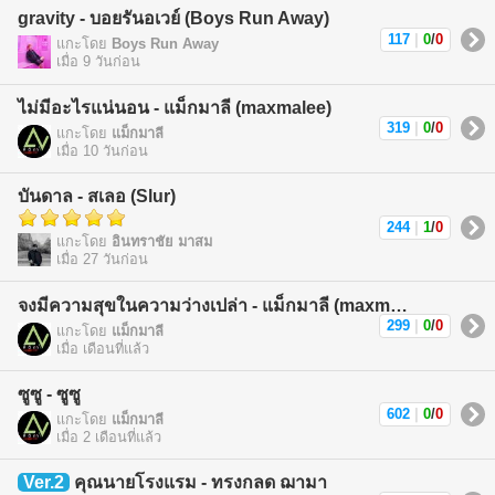
gravity - บอยรันอเวย์ (Boys Run Away)
117
|
0
/
0
แกะโดย
Boys Run Away
เมื่อ 9 วันก่อน
ไม่มีอะไรแน่นอน - แม็กมาลี (maxmalee)
319
|
0
/
0
แกะโดย
แม็กมาลี
เมื่อ 10 วันก่อน
บันดาล - สเลอ (Slur)
244
|
1
/
0
แกะโดย
อินทราชัย มาสม
เมื่อ 27 วันก่อน
จงมีความสุขในความว่างเปล่า - แม็กมาลี (maxmalee)
299
|
0
/
0
แกะโดย
แม็กมาลี
เมื่อ เดือนที่แล้ว
ซูซู - ซูซู
602
|
0
/
0
แกะโดย
แม็กมาลี
เมื่อ 2 เดือนที่แล้ว
Ver.2
คุณนายโรงแรม - ทรงกลด ฌามา