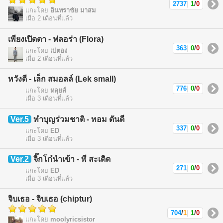
2737
|
1
/
0
แกะโดย
อินทราชัย มาสม
เมื่อ 2 เดือนที่แล้ว
เพียงเปิดตา - ฟลอร่า (Flora)
363
|
0
/
0
แกะโดย
เปตอง
เมื่อ 2 เดือนที่แล้ว
หวังดี - เล็ก สมอลล์ (Lek small)
776
|
0
/
0
แกะโดย
หลุยส์
เมื่อ 3 เดือนที่แล้ว
Ver.5
ทำบุญร่วมชาติ - ทอม ดันดี
337
|
0
/
0
แกะโดย
ED
เมื่อ 3 เดือนที่แล้ว
Ver.2
จิ๊กโก๋นำเข้า - พี สะเดิด
271
|
0
/
0
แกะโดย
ED
เมื่อ 3 เดือนที่แล้ว
จิบเธอ - จิบเธอ (chiptur)
704
/
1
|
1
/
0
แกะโดย
moolyricsistor