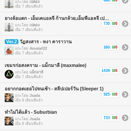
886
|
0
/
0
แกะโดย
เปตอง
เมื่อ 7 เดือนที่แล้ว
ยางล้อแตก - เอ็มเคแอลจี ก้านกล้วย,เอ็มพีแอลจี เปตอง (MKLG Kankuay,MPLG Patong)
730
|
0
/
0
แกะโดย
เปตอง
เมื่อ 7 เดือนที่แล้ว
Ver.2
วัฏสงสาร - หงา คาราวาน
260
|
0
/
0
แกะโดย
Amata#22
เมื่อ 7 เดือนที่แล้ว
เขมรก่อสงคราม - แม็กมาลี (maxmalee)
1439
|
0
/
0
แกะโดย
แม็กมาลี
เมื่อ 7 เดือนที่แล้ว
อยากกอดเธอไปจนเช้า - สลีปเปอร์วัน (Sleeper 1)
925
|
0
/
0
แกะโดย
Jsada
เมื่อ 8 เดือนที่แล้ว
ทำไม่ได้แล้ว - Suburbian
733
|
0
/
0
แกะโดย
Jsada
เมื่อ 8 เดือนที่แล้ว