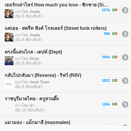
เธอรักเท่าไหร่ How much you love - ซิกชาย (Sickchild)
1076
|
0
/
0
แกะโดย
Jsada
เมื่อ 8 เดือนที่แล้ว
แค่เธอ - สตรีท ฟังค์ โรลเลอร์ (Street funk rollers)
598
|
0
/
0
แกะโดย
Jsada
เมื่อ 8 เดือนที่แล้ว
ตรงนี้แสนไกล - เดปท์ (Dept)
3944
|
0
/
0
แกะโดย
Diiny
เมื่อ 8 เดือนที่แล้ว
กลับไปกลับมา (Reverse) - ริฟว์ (RIIV)
1822
|
0
/
0
แกะโดย
Jevel Team
เมื่อ 9 เดือนที่แล้ว
ราชบุรีมวยไทย - ครูสวนผึ้ง
1266
|
0
/
0
แกะโดย
นา
เมื่อ 10 เดือนที่แล้ว
แมวมอง - แม็กมาลี (maxmalee)
1588
|
0
/
0
แกะโดย
แม็กมาลี