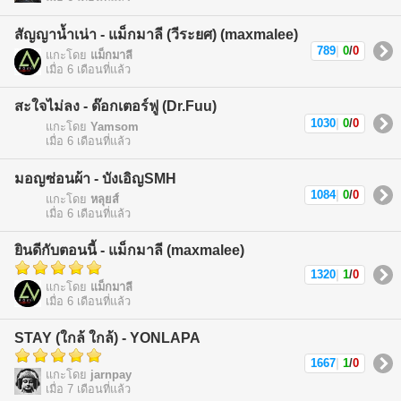
สัญญาน้ำเน่า - แม็กมาลี (วีระยศ) (maxmalee)
789
|
0
/
0
แกะโดย
แม็กมาลี
เมื่อ 6 เดือนที่แล้ว
สะใจไม่ลง - ด๊อกเตอร์ฟู (Dr.Fuu)
1030
|
0
/
0
แกะโดย
Yamsom
เมื่อ 6 เดือนที่แล้ว
มอญซ่อนผ้า - บังเอิญSMH
1084
|
0
/
0
แกะโดย
หลุยส์
เมื่อ 6 เดือนที่แล้ว
ยินดีกับตอนนี้ - แม็กมาลี (maxmalee)
1320
|
1
/
0
แกะโดย
แม็กมาลี
เมื่อ 6 เดือนที่แล้ว
STAY (ใกล้ ใกล้) - YONLAPA
1667
|
1
/
0
แกะโดย
jarnpay
เมื่อ 7 เดือนที่แล้ว