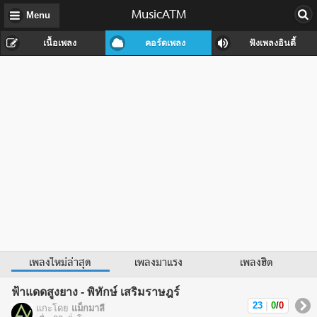
MusicATM
Menu
เนื้อเพลง
คอร์ดเพลง
ฟังเพลงอินดี้
เพลงใหม่ล่าสุด
เพลงมาแรง
เพลงฮิต
ฟ้าแดดสูงยาง - พิทักษ์ เสริมราษฎร์
23
|
0
/
0
แกะโดย
แม็กมาลี