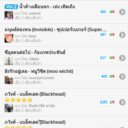
Ver.2
น้ำค้างเดือนหก - เท่ง เทิดเถิง
302
|
0
/
0
แกะโดย
saiend
เมื่อ 2 เดือนที่แล้ว
มนุษย์ล่องหน (Invisible) - ซุปเปอร์เบเกอร์ (Superbaker)
287
|
0
/
0
แกะโดย
faan
เมื่อ 2 เดือนที่แล้ว
ซีอุยคนต่อไป - ก้องภพประพันธ์
217
|
0
/
0
แกะโดย
เปตอง
เมื่อ 2 เดือนที่แล้ว
ยังรักอยู่เลย - หมูวิชิต (moo wichit)
405
|
0
/
0
แกะโดย
moolyricsistor
เมื่อ 2 เดือนที่แล้ว
ภวังค์ - แบล็คเฮด (Blackhead)
1185
|
1
/
0
แกะโดย
อินทราชัย มาสม
เมื่อ 2 เดือนที่แล้ว
ภวังค์ - แบล็คเฮด (ฺิBlackhead)