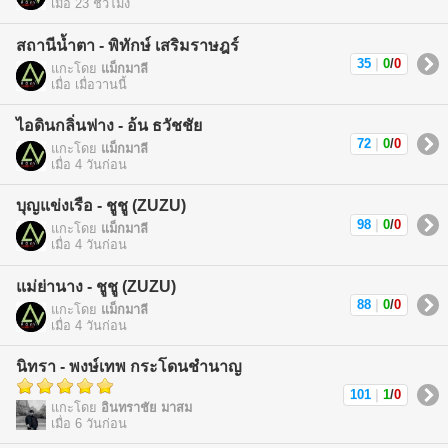
เมื่อ 23 ชั่วโมง
สถานีน้ำตา - พิทักษ์ เสริมราษฎร์
35
|
0
/
0
แกะโดย
แม็กมาลี
เมื่อ เมื่อวานนี้
ไอดินกลิ่นฟาง - อ้น ธวัชชัย
72
|
0
/
0
แกะโดย
แม็กมาลี
เมื่อ 4 วันก่อน
บุญแข่งเรือ - ชูชู (ZUZU)
98
|
0
/
0
แกะโดย
แม็กมาลี
เมื่อ 4 วันก่อน
แม่ย่านาง - ชูชู (ZUZU)
88
|
0
/
0
แกะโดย
แม็กมาลี
เมื่อ 4 วันก่อน
นิทรา - พงษ์เทพ กระโดนชำนาญ
101
|
1
/
0
แกะโดย
อินทราชัย มาสม
เมื่อ 6 วันก่อน