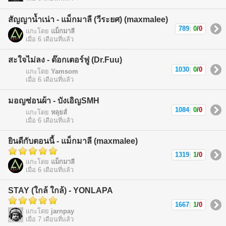
สัญญาน้ำเน่า - แม็กมาลี (วีระยศ) (maxmalee)
789
|
0
/
0
แกะโดย
แม็กมาลี
เมื่อ 6 เดือนที่แล้ว
สะใจไม่ลง - ด๊อกเตอร์ฟู (Dr.Fuu)
1030
|
0
/
0
แกะโดย
Yamsom
เมื่อ 6 เดือนที่แล้ว
มอญซ่อนผ้า - บังเอิญSMH
1084
|
0
/
0
แกะโดย
หลุยส์
เมื่อ 6 เดือนที่แล้ว
ยินดีกับตอนนี้ - แม็กมาลี (maxmalee)
1319
|
1
/
0
แกะโดย
แม็กมาลี
เมื่อ 6 เดือนที่แล้ว
STAY (ใกล้ ใกล้) - YONLAPA
1667
|
1
/
0
แกะโดย
jarnpay
เมื่อ 7 เดือนที่แล้ว