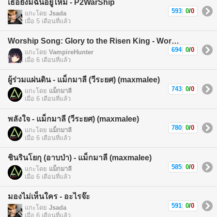
เธอยังมีฉันอยู่ไหม - P2WarShip
593
|
0
/
0
แกะโดย
Jsada
เมื่อ 5 เดือนที่แล้ว
Worship Song: Glory to the Risen King - Worship Song
694
|
0
/
0
แกะโดย
VampireHunter
เมื่อ 6 เดือนที่แล้ว
ผู้ร่วมแผ่นดิน - แม็กมาลี (วีระยศ) (maxmalee)
743
|
0
/
0
แกะโดย
แม็กมาลี
เมื่อ 6 เดือนที่แล้ว
พลังใจ - แม็กมาลี (วีระยศ) (maxmalee)
780
|
0
/
0
แกะโดย
แม็กมาลี
เมื่อ 6 เดือนที่แล้ว
ชินรินโยกุ (อาบป่า) - แม็กมาลี (maxmalee)
585
|
0
/
0
แกะโดย
แม็กมาลี
เมื่อ 6 เดือนที่แล้ว
มองไม่เห็นใคร - อะไรจ๊ะ
591
|
0
/
0
แกะโดย
Jsada
เมื่อ 6 เดือนที่แล้ว