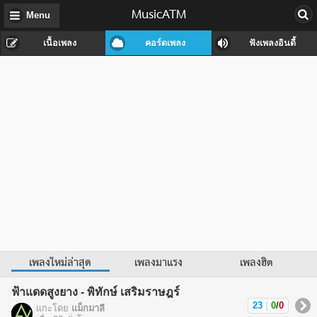
MusicATM
Menu
เนื้อเพลง
คอร์ดเพลง
ฟังเพลงอินดี้
เพลงใหม่ล่าสุด
เพลงมาแรง
เพลงฮิต
ฟ้าแดดสูงยาง - พิทักษ์ เสริมราษฎร์
23
|
0
/
0
แกะโดย
แม็กมาลี