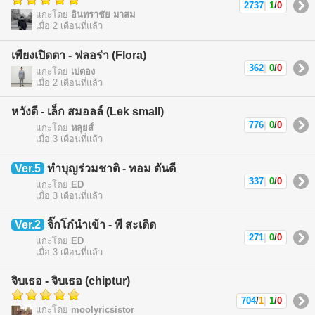
2737
|
1
/
0
แกะโดย
อินทราชัย มาสม
เมื่อ 2 เดือนที่แล้ว
เพียงเปิดตา - ฟลอร่า (Flora)
362
|
0
/
0
แกะโดย
เปตอง
เมื่อ 2 เดือนที่แล้ว
หวังดี - เล็ก สมอลล์ (Lek small)
776
|
0
/
0
แกะโดย
หลุยส์
เมื่อ 3 เดือนที่แล้ว
Ver.5
ทำบุญร่วมชาติ - ทอม ดันดี
337
|
0
/
0
แกะโดย
ED
เมื่อ 3 เดือนที่แล้ว
Ver.2
จิ๊กโก๋นำเข้า - พี สะเดิด
271
|
0
/
0
แกะโดย
ED
เมื่อ 3 เดือนที่แล้ว
จิบเธอ - จิบเธอ (chiptur)
704
/
1
|
1
/
0
แกะโดย
moolyricsistor