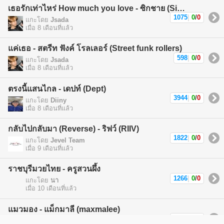
เธอรักเท่าไหร่ How much you love - ซิกชาย (Sickchild)
1075
|
0
/
0
แกะโดย
Jsada
เมื่อ 8 เดือนที่แล้ว
แค่เธอ - สตรีท ฟังค์ โรลเลอร์ (Street funk rollers)
598
|
0
/
0
แกะโดย
Jsada
เมื่อ 8 เดือนที่แล้ว
ตรงนี้แสนไกล - เดปท์ (Dept)
3944
|
0
/
0
แกะโดย
Diiny
เมื่อ 8 เดือนที่แล้ว
กลับไปกลับมา (Reverse) - ริฟว์ (RIIV)
1822
|
0
/
0
แกะโดย
Jevel Team
เมื่อ 9 เดือนที่แล้ว
ราชบุรีมวยไทย - ครูสวนผึ้ง
1266
|
0
/
0
แกะโดย
นา
เมื่อ 10 เดือนที่แล้ว
แมวมอง - แม็กมาลี (maxmalee)
1588
|
0
/
0
แกะโดย
แม็กมาลี