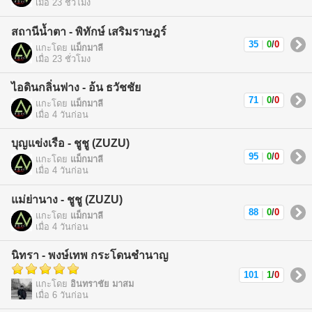
เมื่อ 23 ชั่วโมง
สถานีน้ำตา - พิทักษ์ เสริมราษฎร์
35
|
0
/
0
แกะโดย
แม็กมาลี
เมื่อ 23 ชั่วโมง
ไอดินกลิ่นฟาง - อ้น ธวัชชัย
71
|
0
/
0
แกะโดย
แม็กมาลี
เมื่อ 4 วันก่อน
บุญแข่งเรือ - ชูชู (ZUZU)
95
|
0
/
0
แกะโดย
แม็กมาลี
เมื่อ 4 วันก่อน
แม่ย่านาง - ชูชู (ZUZU)
88
|
0
/
0
แกะโดย
แม็กมาลี
เมื่อ 4 วันก่อน
นิทรา - พงษ์เทพ กระโดนชำนาญ
101
|
1
/
0
แกะโดย
อินทราชัย มาสม
เมื่อ 6 วันก่อน