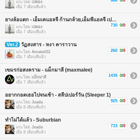
886
|
0
/
0
แกะโดย
เปตอง
เมื่อ 7 เดือนที่แล้ว
ยางล้อแตก - เอ็มเคแอลจี ก้านกล้วย,เอ็มพีแอลจี เปตอง (MKLG Kankuay,MPLG Patong)
730
|
0
/
0
แกะโดย
เปตอง
เมื่อ 7 เดือนที่แล้ว
Ver.2
วัฏสงสาร - หงา คาราวาน
260
|
0
/
0
แกะโดย
Amata#22
เมื่อ 7 เดือนที่แล้ว
เขมรก่อสงคราม - แม็กมาลี (maxmalee)
1439
|
0
/
0
แกะโดย
แม็กมาลี
เมื่อ 7 เดือนที่แล้ว
อยากกอดเธอไปจนเช้า - สลีปเปอร์วัน (Sleeper 1)
925
|
0
/
0
แกะโดย
Jsada
เมื่อ 8 เดือนที่แล้ว
ทำไม่ได้แล้ว - Suburbian
733
|
0
/
0
แกะโดย
Jsada
เมื่อ 8 เดือนที่แล้ว