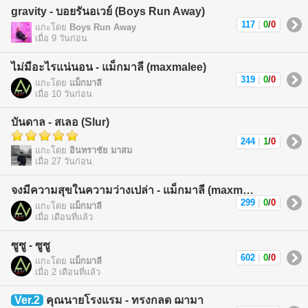
gravity - บอยรันอเวย์ (Boys Run Away)
117
|
0
/
0
แกะโดย
Boys Run Away
เมื่อ 9 วันก่อน
ไม่มีอะไรแน่นอน - แม็กมาลี (maxmalee)
319
|
0
/
0
แกะโดย
แม็กมาลี
เมื่อ 10 วันก่อน
บันดาล - สเลอ (Slur)
244
|
1
/
0
แกะโดย
อินทราชัย มาสม
เมื่อ 27 วันก่อน
จงมีความสุขในความว่างเปล่า - แม็กมาลี (maxmalee)
299
|
0
/
0
แกะโดย
แม็กมาลี
เมื่อ เดือนที่แล้ว
ซูซู - ซูซู
602
|
0
/
0
แกะโดย
แม็กมาลี
เมื่อ 2 เดือนที่แล้ว
Ver.2
คุณนายโรงแรม - ทรงกลด ฌามา