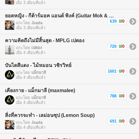
เมื่อ 3 เดือนที่แล้ว
ยอดหญิง - กีต้าร์มอค แอนด์ พิงค์ (Guitar Mok & Pink)
639
|
0
/
0
แกะโดย
Jsada
เมื่อ 3 เดือนที่แล้ว
ความคิดถึงไม่มีสิ้นสุด - MPLG เปตอง
720
|
0
/
0
แกะโดย
เปตอง
เมื่อ 4 เดือนที่แล้ว
บันไดสีแดง - ไม้หมอน วชิรวิทย์
1601
|
0
/
0
แกะโดย
แม็กมาลี
เมื่อ 4 เดือนที่แล้ว
เคียงกาย - แม็กมาลี (maxmalee)
788
|
0
/
0
แกะโดย
แม็กมาลี
เมื่อ 4 เดือนที่แล้ว
สิ่งที่ควรจะทำ - เลม่อนซุป (Lemon Soup)
691
|
0
/
0
แกะโดย
Jsada
เมื่อ 4 เดือนที่แล้ว