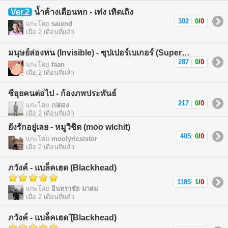
Ver.2
น้ำค้างเดือนหก - เท่ง เทิดเถิง
302
|
0
/
0
แกะโดย
saiend
เมื่อ 2 เดือนที่แล้ว
มนุษย์ล่องหน (Invisible) - ซุปเปอร์เบเกอร์ (Superbaker)
287
|
0
/
0
แกะโดย
faan
เมื่อ 2 เดือนที่แล้ว
ซีอุยคนต่อไป - ก้องภพประพันธ์
217
|
0
/
0
แกะโดย
เปตอง
เมื่อ 2 เดือนที่แล้ว
ยังรักอยู่เลย - หมูวิชิต (moo wichit)
405
|
0
/
0
แกะโดย
moolyricsistor
เมื่อ 2 เดือนที่แล้ว
ภวังค์ - แบล็คเฮด (Blackhead)
1185
|
1
/
0
แกะโดย
อินทราชัย มาสม
เมื่อ 2 เดือนที่แล้ว
ภวังค์ - แบล็คเฮด (ฺิBlackhead)