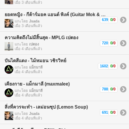
เมื่อ 3 เดือนที่แล้ว
ยอดหญิง - กีต้าร์มอค แอนด์ พิงค์ (Guitar Mok & Pink)
639
|
0
/
0
แกะโดย
Jsada
เมื่อ 3 เดือนที่แล้ว
ความคิดถึงไม่มีสิ้นสุด - MPLG เปตอง
720
|
0
/
0
แกะโดย
เปตอง
เมื่อ 4 เดือนที่แล้ว
บันไดสีแดง - ไม้หมอน วชิรวิทย์
1602
|
0
/
0
แกะโดย
แม็กมาลี
เมื่อ 4 เดือนที่แล้ว
เคียงกาย - แม็กมาลี (maxmalee)
788
|
0
/
0
แกะโดย
แม็กมาลี
เมื่อ 4 เดือนที่แล้ว
สิ่งที่ควรจะทำ - เลม่อนซุป (Lemon Soup)
691
|
0
/
0
แกะโดย
Jsada
เมื่อ 4 เดือนที่แล้ว