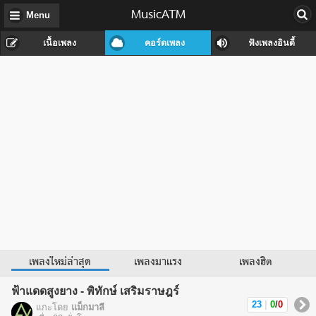
MusicATM
Menu
เนื้อเพลง
คอร์ดเพลง
ฟังเพลงอินดี้
เพลงใหม่ล่าสุด
เพลงมาแรง
เพลงฮิต
ฟ้าแดดสูงยาง - พิทักษ์ เสริมราษฎร์
23
|
0
/
0
แกะโดย
แม็กมาลี