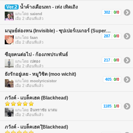
Ver.2
น้ำค้างเดือนหก - เท่ง เทิดเถิง
302
|
0
/
0
แกะโดย
saiend
เมื่อ 2 เดือนที่แล้ว
มนุษย์ล่องหน (Invisible) - ซุปเปอร์เบเกอร์ (Superbaker)
287
|
0
/
0
แกะโดย
faan
เมื่อ 2 เดือนที่แล้ว
ซีอุยคนต่อไป - ก้องภพประพันธ์
217
|
0
/
0
แกะโดย
เปตอง
เมื่อ 2 เดือนที่แล้ว
ยังรักอยู่เลย - หมูวิชิต (moo wichit)
405
|
0
/
0
แกะโดย
moolyricsistor
เมื่อ 2 เดือนที่แล้ว
ภวังค์ - แบล็คเฮด (Blackhead)
1185
|
1
/
0
แกะโดย
อินทราชัย มาสม
เมื่อ 2 เดือนที่แล้ว
ภวังค์ - แบล็คเฮด (ฺิBlackhead)