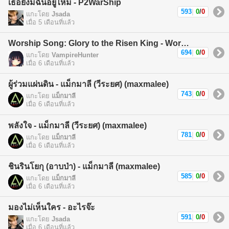
เธอยังมีฉันอยู่ไหม - P2WarShip
593
|
0
/
0
แกะโดย
Jsada
เมื่อ 5 เดือนที่แล้ว
Worship Song: Glory to the Risen King - Worship Song
694
|
0
/
0
แกะโดย
VampireHunter
เมื่อ 6 เดือนที่แล้ว
ผู้ร่วมแผ่นดิน - แม็กมาลี (วีระยศ) (maxmalee)
743
|
0
/
0
แกะโดย
แม็กมาลี
เมื่อ 6 เดือนที่แล้ว
พลังใจ - แม็กมาลี (วีระยศ) (maxmalee)
781
|
0
/
0
แกะโดย
แม็กมาลี
เมื่อ 6 เดือนที่แล้ว
ชินรินโยกุ (อาบป่า) - แม็กมาลี (maxmalee)
585
|
0
/
0
แกะโดย
แม็กมาลี
เมื่อ 6 เดือนที่แล้ว
มองไม่เห็นใคร - อะไรจ๊ะ
591
|
0
/
0
แกะโดย
Jsada
เมื่อ 6 เดือนที่แล้ว