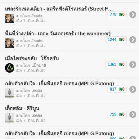
เพลงรักเพลงเดียว - สตรีทฟังค์โรลเรอร์ (Street Funk Rollers)
778
|
0
/
0
แกะโดย
Jsada
เมื่อ 7 เดือนที่แล้ว
พื้นที่ว่างเปล่า - เดอะ วันเดอเรอร์ (The wanderer)
1244
|
0
/
0
แกะโดย
Jsada
เมื่อ 7 เดือนที่แล้ว
เมื่อไหร่จะกลับ - โจ๊กครับ
1365
|
0
/
0
แกะโดย
แม็กมาลี
เมื่อ 7 เดือนที่แล้ว
กลับตัวกลับใจ - เอ็มพีแอลจี เปตอง (MPLG Patong)
817
|
0
/
0
แกะโดย
เปตอง
เมื่อ 7 เดือนที่แล้ว
เด็กสลัม - คีรีบูน
759
|
0
/
0
แกะโดย
เปตอง
เมื่อ 7 เดือนที่แล้ว
กลับตัวกลับใจ - เอ็มพีแอลจี เปตอง (MPLG Patong)