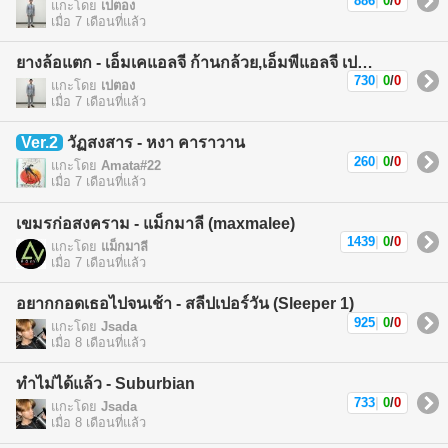
886
|
0
/
0
แกะโดย
เปตอง
เมื่อ 7 เดือนที่แล้ว
ยางล้อแตก - เอ็มเคแอลจี ก้านกล้วย,เอ็มพีแอลจี เปตอง (MKLG Kankuay,MPLG Patong)
730
|
0
/
0
แกะโดย
เปตอง
เมื่อ 7 เดือนที่แล้ว
Ver.2
วัฏสงสาร - หงา คาราวาน
260
|
0
/
0
แกะโดย
Amata#22
เมื่อ 7 เดือนที่แล้ว
เขมรก่อสงคราม - แม็กมาลี (maxmalee)
1439
|
0
/
0
แกะโดย
แม็กมาลี
เมื่อ 7 เดือนที่แล้ว
อยากกอดเธอไปจนเช้า - สลีปเปอร์วัน (Sleeper 1)
925
|
0
/
0
แกะโดย
Jsada
เมื่อ 8 เดือนที่แล้ว
ทำไม่ได้แล้ว - Suburbian
733
|
0
/
0
แกะโดย
Jsada
เมื่อ 8 เดือนที่แล้ว