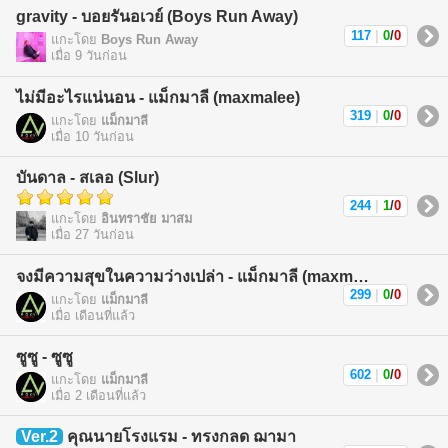
gravity - บอยรันอเวย์ (Boys Run Away)
117
|
0
/
0
แกะโดย
Boys Run Away
เมื่อ 9 วันก่อน
ไม่มีอะไรแน่นอน - แม็กมาลี (maxmalee)
319
|
0
/
0
แกะโดย
แม็กมาลี
เมื่อ 10 วันก่อน
บันดาล - สเลอ (Slur)
244
|
1
/
0
แกะโดย
อินทราชัย มาสม
เมื่อ 27 วันก่อน
จงมีความสุขในความว่างเปล่า - แม็กมาลี (maxmalee)
299
|
0
/
0
แกะโดย
แม็กมาลี
เมื่อ เดือนที่แล้ว
ซูซู - ซูซู
602
|
0
/
0
แกะโดย
แม็กมาลี
เมื่อ 2 เดือนที่แล้ว
Ver.2
คุณนายโรงแรม - ทรงกลด ฌามา