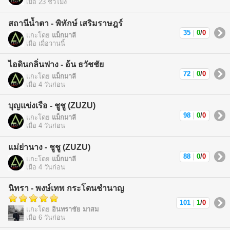
เมื่อ 23 ชั่วโมง
สถานีน้ำตา - พิทักษ์ เสริมราษฎร์
35
|
0
/
0
แกะโดย
แม็กมาลี
เมื่อ เมื่อวานนี้
ไอดินกลิ่นฟาง - อ้น ธวัชชัย
72
|
0
/
0
แกะโดย
แม็กมาลี
เมื่อ 4 วันก่อน
บุญแข่งเรือ - ชูชู (ZUZU)
98
|
0
/
0
แกะโดย
แม็กมาลี
เมื่อ 4 วันก่อน
แม่ย่านาง - ชูชู (ZUZU)
88
|
0
/
0
แกะโดย
แม็กมาลี
เมื่อ 4 วันก่อน
นิทรา - พงษ์เทพ กระโดนชำนาญ
101
|
1
/
0
แกะโดย
อินทราชัย มาสม
เมื่อ 6 วันก่อน