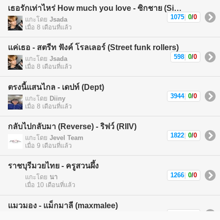
เธอรักเท่าไหร่ How much you love - ซิกชาย (Sickchild)
1075
|
0
/
0
แกะโดย
Jsada
เมื่อ 8 เดือนที่แล้ว
แค่เธอ - สตรีท ฟังค์ โรลเลอร์ (Street funk rollers)
598
|
0
/
0
แกะโดย
Jsada
เมื่อ 8 เดือนที่แล้ว
ตรงนี้แสนไกล - เดปท์ (Dept)
3944
|
0
/
0
แกะโดย
Diiny
เมื่อ 8 เดือนที่แล้ว
กลับไปกลับมา (Reverse) - ริฟว์ (RIIV)
1822
|
0
/
0
แกะโดย
Jevel Team
เมื่อ 9 เดือนที่แล้ว
ราชบุรีมวยไทย - ครูสวนผึ้ง
1266
|
0
/
0
แกะโดย
นา
เมื่อ 10 เดือนที่แล้ว
แมวมอง - แม็กมาลี (maxmalee)
1588
|
0
/
0
แกะโดย
แม็กมาลี