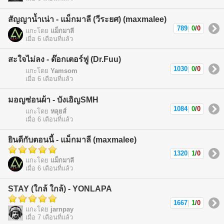
สัญญาน้ำเน่า - แม็กมาลี (วีระยศ) (maxmalee)
789
|
0
/
0
แกะโดย
แม็กมาลี
เมื่อ 6 เดือนที่แล้ว
สะใจไม่ลง - ด๊อกเตอร์ฟู (Dr.Fuu)
1030
|
0
/
0
แกะโดย
Yamsom
เมื่อ 6 เดือนที่แล้ว
มอญซ่อนผ้า - บังเอิญSMH
1084
|
0
/
0
แกะโดย
หลุยส์
เมื่อ 6 เดือนที่แล้ว
ยินดีกับตอนนี้ - แม็กมาลี (maxmalee)
1320
|
1
/
0
แกะโดย
แม็กมาลี
เมื่อ 6 เดือนที่แล้ว
STAY (ใกล้ ใกล้) - YONLAPA
1667
|
1
/
0
แกะโดย
jarnpay
เมื่อ 7 เดือนที่แล้ว