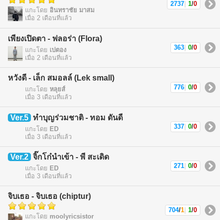
2737
|
1
/
0
แกะโดย
อินทราชัย มาสม
เมื่อ 2 เดือนที่แล้ว
เพียงเปิดตา - ฟลอร่า (Flora)
363
|
0
/
0
แกะโดย
เปตอง
เมื่อ 2 เดือนที่แล้ว
หวังดี - เล็ก สมอลล์ (Lek small)
776
|
0
/
0
แกะโดย
หลุยส์
เมื่อ 3 เดือนที่แล้ว
Ver.5
ทำบุญร่วมชาติ - ทอม ดันดี
337
|
0
/
0
แกะโดย
ED
เมื่อ 3 เดือนที่แล้ว
Ver.2
จิ๊กโก๋นำเข้า - พี สะเดิด
271
|
0
/
0
แกะโดย
ED
เมื่อ 3 เดือนที่แล้ว
จิบเธอ - จิบเธอ (chiptur)
704
/
1
|
1
/
0
แกะโดย
moolyricsistor