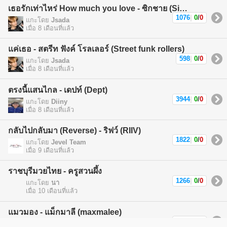
เธอรักเท่าไหร่ How much you love - ซิกชาย (Sickchild)
1076
|
0
/
0
แกะโดย
Jsada
เมื่อ 8 เดือนที่แล้ว
แค่เธอ - สตรีท ฟังค์ โรลเลอร์ (Street funk rollers)
598
|
0
/
0
แกะโดย
Jsada
เมื่อ 8 เดือนที่แล้ว
ตรงนี้แสนไกล - เดปท์ (Dept)
3944
|
0
/
0
แกะโดย
Diiny
เมื่อ 8 เดือนที่แล้ว
กลับไปกลับมา (Reverse) - ริฟว์ (RIIV)
1822
|
0
/
0
แกะโดย
Jevel Team
เมื่อ 9 เดือนที่แล้ว
ราชบุรีมวยไทย - ครูสวนผึ้ง
1266
|
0
/
0
แกะโดย
นา
เมื่อ 10 เดือนที่แล้ว
แมวมอง - แม็กมาลี (maxmalee)
1588
|
0
/
0
แกะโดย
แม็กมาลี