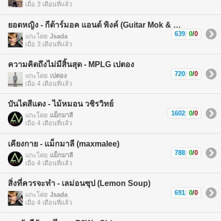
เมื่อ 3 เดือนที่แล้ว
ยอดหญิง - กีต้าร์มอค แอนด์ พิงค์ (Guitar Mok & Pink)
639
|
0
/
0
แกะโดย
Jsada
เมื่อ 3 เดือนที่แล้ว
ความคิดถึงไม่มีสิ้นสุด - MPLG เปตอง
720
|
0
/
0
แกะโดย
เปตอง
เมื่อ 4 เดือนที่แล้ว
บันไดสีแดง - ไม้หมอน วชิรวิทย์
1602
|
0
/
0
แกะโดย
แม็กมาลี
เมื่อ 4 เดือนที่แล้ว
เคียงกาย - แม็กมาลี (maxmalee)
788
|
0
/
0
แกะโดย
แม็กมาลี
เมื่อ 4 เดือนที่แล้ว
สิ่งที่ควรจะทำ - เลม่อนซุป (Lemon Soup)
691
|
0
/
0
แกะโดย
Jsada
เมื่อ 4 เดือนที่แล้ว