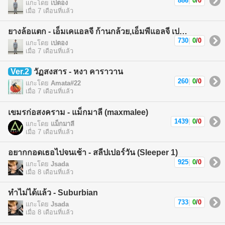
886
|
0
/
0
แกะโดย
เปตอง
เมื่อ 7 เดือนที่แล้ว
ยางล้อแตก - เอ็มเคแอลจี ก้านกล้วย,เอ็มพีแอลจี เปตอง (MKLG Kankuay,MPLG Patong)
730
|
0
/
0
แกะโดย
เปตอง
เมื่อ 7 เดือนที่แล้ว
Ver.2
วัฏสงสาร - หงา คาราวาน
260
|
0
/
0
แกะโดย
Amata#22
เมื่อ 7 เดือนที่แล้ว
เขมรก่อสงคราม - แม็กมาลี (maxmalee)
1439
|
0
/
0
แกะโดย
แม็กมาลี
เมื่อ 7 เดือนที่แล้ว
อยากกอดเธอไปจนเช้า - สลีปเปอร์วัน (Sleeper 1)
925
|
0
/
0
แกะโดย
Jsada
เมื่อ 8 เดือนที่แล้ว
ทำไม่ได้แล้ว - Suburbian
733
|
0
/
0
แกะโดย
Jsada
เมื่อ 8 เดือนที่แล้ว