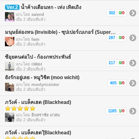
Ver.2
น้ำค้างเดือนหก - เท่ง เทิดเถิง
302
|
0
/
0
แกะโดย
saiend
เมื่อ 2 เดือนที่แล้ว
มนุษย์ล่องหน (Invisible) - ซุปเปอร์เบเกอร์ (Superbaker)
287
|
0
/
0
แกะโดย
faan
เมื่อ 2 เดือนที่แล้ว
ซีอุยคนต่อไป - ก้องภพประพันธ์
217
|
0
/
0
แกะโดย
เปตอง
เมื่อ 2 เดือนที่แล้ว
ยังรักอยู่เลย - หมูวิชิต (moo wichit)
405
|
0
/
0
แกะโดย
moolyricsistor
เมื่อ 2 เดือนที่แล้ว
ภวังค์ - แบล็คเฮด (Blackhead)
1185
|
1
/
0
แกะโดย
อินทราชัย มาสม
เมื่อ 2 เดือนที่แล้ว
ภวังค์ - แบล็คเฮด (ฺิBlackhead)