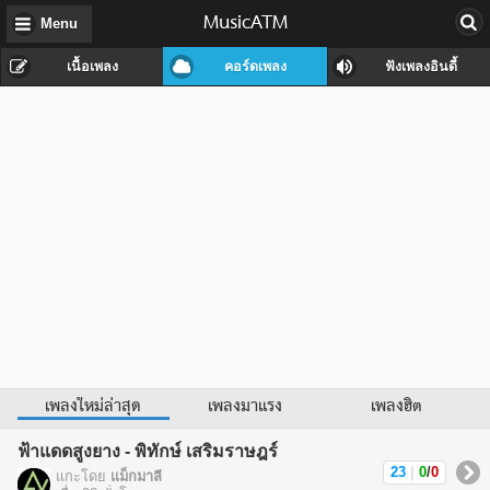
MusicATM
Menu
เนื้อเพลง
คอร์ดเพลง
ฟังเพลงอินดี้
เพลงใหม่ล่าสุด
เพลงมาแรง
เพลงฮิต
ฟ้าแดดสูงยาง - พิทักษ์ เสริมราษฎร์
23
|
0
/
0
แกะโดย
แม็กมาลี