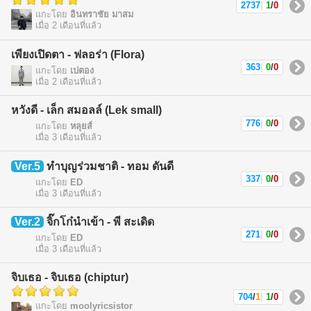
2737
|
1
/
0
แกะโดย
อินทราชัย มาสม
เมื่อ 2 เดือนที่แล้ว
เพียงเปิดตา - ฟลอร่า (Flora)
363
|
0
/
0
แกะโดย
เปตอง
เมื่อ 2 เดือนที่แล้ว
หวังดี - เล็ก สมอลล์ (Lek small)
776
|
0
/
0
แกะโดย
หลุยส์
เมื่อ 3 เดือนที่แล้ว
Ver.5
ทำบุญร่วมชาติ - ทอม ดันดี
337
|
0
/
0
แกะโดย
ED
เมื่อ 3 เดือนที่แล้ว
Ver.2
จิ๊กโก๋นำเข้า - พี สะเดิด
271
|
0
/
0
แกะโดย
ED
เมื่อ 3 เดือนที่แล้ว
จิบเธอ - จิบเธอ (chiptur)
704
/
1
|
1
/
0
แกะโดย
moolyricsistor