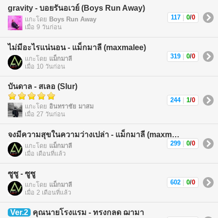
gravity - บอยรันอเวย์ (Boys Run Away)
117
|
0
/
0
แกะโดย
Boys Run Away
เมื่อ 9 วันก่อน
ไม่มีอะไรแน่นอน - แม็กมาลี (maxmalee)
319
|
0
/
0
แกะโดย
แม็กมาลี
เมื่อ 10 วันก่อน
บันดาล - สเลอ (Slur)
244
|
1
/
0
แกะโดย
อินทราชัย มาสม
เมื่อ 27 วันก่อน
จงมีความสุขในความว่างเปล่า - แม็กมาลี (maxmalee)
299
|
0
/
0
แกะโดย
แม็กมาลี
เมื่อ เดือนที่แล้ว
ซูซู - ซูซู
602
|
0
/
0
แกะโดย
แม็กมาลี
เมื่อ 2 เดือนที่แล้ว
Ver.2
คุณนายโรงแรม - ทรงกลด ฌามา