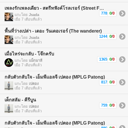
เพลงรักเพลงเดียว - สตรีทฟังค์โรลเรอร์ (Street Funk Rollers)
778
|
0
/
0
แกะโดย
Jsada
เมื่อ 7 เดือนที่แล้ว
พื้นที่ว่างเปล่า - เดอะ วันเดอเรอร์ (The wanderer)
1244
|
0
/
0
แกะโดย
Jsada
เมื่อ 7 เดือนที่แล้ว
เมื่อไหร่จะกลับ - โจ๊กครับ
1365
|
0
/
0
แกะโดย
แม็กมาลี
เมื่อ 7 เดือนที่แล้ว
กลับตัวกลับใจ - เอ็มพีแอลจี เปตอง (MPLG Patong)
817
|
0
/
0
แกะโดย
เปตอง
เมื่อ 7 เดือนที่แล้ว
เด็กสลัม - คีรีบูน
759
|
0
/
0
แกะโดย
เปตอง
เมื่อ 7 เดือนที่แล้ว
กลับตัวกลับใจ - เอ็มพีแอลจี เปตอง (MPLG Patong)