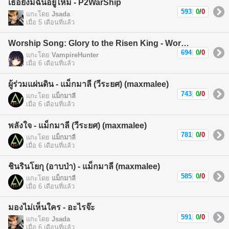
เธอยังมีฉันอยู่ไหม - P2WarShip
593
|
0
/
0
แกะโดย
Jsada
เมื่อ 5 เดือนที่แล้ว
Worship Song: Glory to the Risen King - Worship Song
694
|
0
/
0
แกะโดย
VampireHunter
เมื่อ 6 เดือนที่แล้ว
ผู้ร่วมแผ่นดิน - แม็กมาลี (วีระยศ) (maxmalee)
743
|
0
/
0
แกะโดย
แม็กมาลี
เมื่อ 6 เดือนที่แล้ว
พลังใจ - แม็กมาลี (วีระยศ) (maxmalee)
781
|
0
/
0
แกะโดย
แม็กมาลี
เมื่อ 6 เดือนที่แล้ว
ชินรินโยกุ (อาบป่า) - แม็กมาลี (maxmalee)
585
|
0
/
0
แกะโดย
แม็กมาลี
เมื่อ 6 เดือนที่แล้ว
มองไม่เห็นใคร - อะไรจ๊ะ
591
|
0
/
0
แกะโดย
Jsada
เมื่อ 6 เดือนที่แล้ว