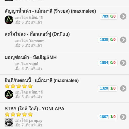
สัญญาน้ำเน่า - แม็กมาลี (วีระยศ) (maxmalee)
789
|
0
/
0
แกะโดย
แม็กมาลี
เมื่อ 6 เดือนที่แล้ว
สะใจไม่ลง - ด๊อกเตอร์ฟู (Dr.Fuu)
1030
|
0
/
0
แกะโดย
Yamsom
เมื่อ 6 เดือนที่แล้ว
มอญซ่อนผ้า - บังเอิญSMH
1084
|
0
/
0
แกะโดย
หลุยส์
เมื่อ 6 เดือนที่แล้ว
ยินดีกับตอนนี้ - แม็กมาลี (maxmalee)
1320
|
1
/
0
แกะโดย
แม็กมาลี
เมื่อ 6 เดือนที่แล้ว
STAY (ใกล้ ใกล้) - YONLAPA
1667
|
1
/
0
แกะโดย
jarnpay
เมื่อ 7 เดือนที่แล้ว