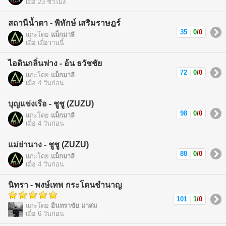
เมื่อ 23 ชั่วโมง
สถานีน้ำตา - พิทักษ์ เสริมราษฎร์
35
|
0
/
0
แกะโดย
แม็กมาลี
เมื่อ เมื่อวานนี้
ไอดินกลิ่นฟาง - อ้น ธวัชชัย
72
|
0
/
0
แกะโดย
แม็กมาลี
เมื่อ 4 วันก่อน
บุญแข่งเรือ - ชูชู (ZUZU)
98
|
0
/
0
แกะโดย
แม็กมาลี
เมื่อ 4 วันก่อน
แม่ย่านาง - ชูชู (ZUZU)
88
|
0
/
0
แกะโดย
แม็กมาลี
เมื่อ 4 วันก่อน
นิทรา - พงษ์เทพ กระโดนชำนาญ
101
|
1
/
0
แกะโดย
อินทราชัย มาสม
เมื่อ 6 วันก่อน